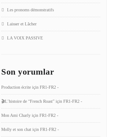
Les pronoms démonstratifs
Laisser et Lâcher
LA VOIX PASSIVE
Son yorumlar
Production écrite
için
FR1-FR2 -
🎬L’histoire de “French Roast”
için
FR1-FR2 -
Mon Ami Charly
için
FR1-FR2 -
Molly et son chat
için
FR1-FR2 -