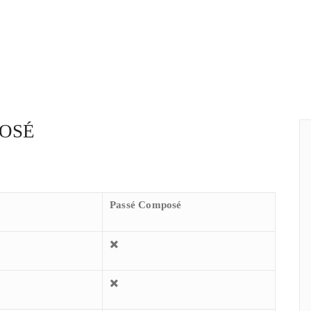
POSÉ
Passé Composé
✖️
✖️