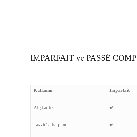
IMPARFAIT ve PASSÉ COM
Kullanım
Imparfait
Alışkanlık
✔️
Tasvir/ arka plan
✔️