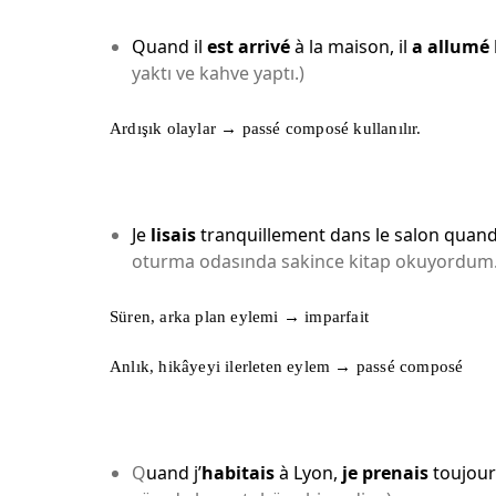
Quand il
est arrivé
à la maison, il
a allumé
yaktı ve kahve yaptı.)
Ardışık olaylar → passé composé kullanılır.
Je
lisais
tranquillement dans le salon quan
oturma odasında sakince kitap okuyordum.
Süren, arka plan eylemi → imparfait
Anlık, hikâyeyi ilerleten eylem → passé composé
Q
uand j’
habitais
à Lyon,
je prenais
toujours