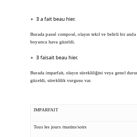
Il a fait beau hier.
Burada passé composé, olayın tekil ve belirli bir anda 
boyunca hava güzeldi.
Il faisait beau hier.
Burada imparfait, olayın sürekliliğini veya genel du
güzeldi, süreklilik vurgusu var.
IMPARFAIT
Tous les jours /matins/soirs