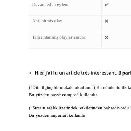
Devam eden eylem
✔️
Ani, bitmiş olay
✖️
Tamamlanmış olaylar zinciri
✖️
Hier, j’
ai lu
un article très intéressant. Il
par
(“Dün ilginç bir makale okudum.”) Bu cümlenin ilk kıs
Bu yüzden passé composé kullanılır.
(“Stresin sağlık üzerindeki etkilerinden bahsediyordu.
Bu yüzden imparfait kullanılır.