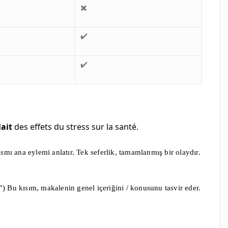
✖️
✔️
✔️
lait
des effets du stress sur la santé.
mı ana eylemi anlatır. Tek seferlik, tamamlanmış bir olaydır.
”) Bu kısım, makalenin genel içeriğini / konusunu tasvir eder.