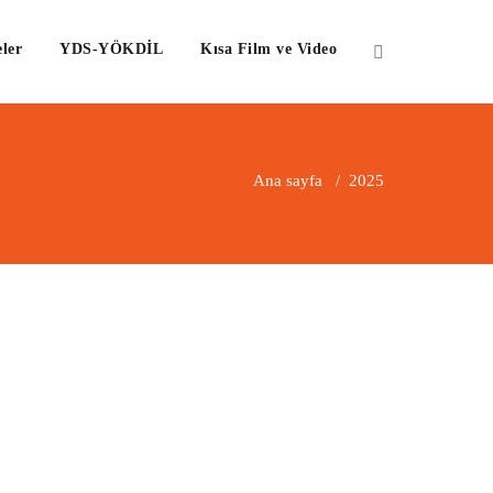
ler
YDS-YÖKDİL
Kısa Film ve Video
Ana sayfa
/
2025