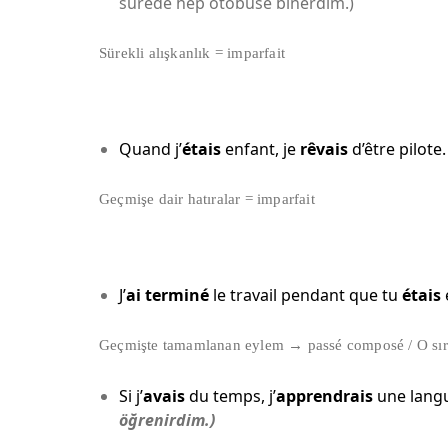
sürede hep otobüse binerdim.)
Sürekli alışkanlık = imparfait
Quand j’
étais
enfant, je
rêvais
d’être pilote.
Geçmişe dair hatıralar = imparfait
J’
ai terminé
le travail pendant que tu
étais
Geçmişte tamamlanan eylem → passé composé / O sı
Si j’
avais
du temps, j’
apprendrais
une lang
öğrenirdim.)