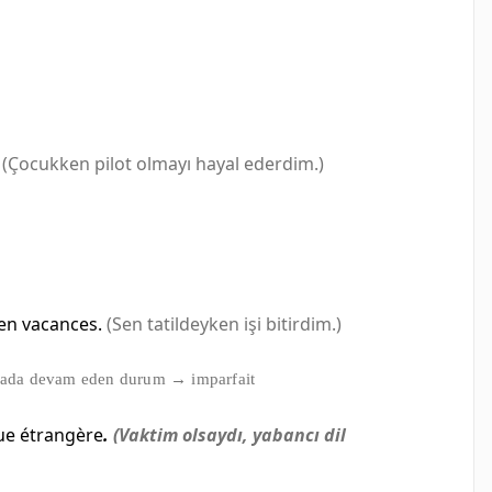
(Çocukken pilot olmayı hayal ederdim.)
en vacances.
(Sen tatildeyken işi bitirdim.)
rada devam eden durum → imparfait
ue étrangère
.
(Vaktim olsaydı, yabancı dil