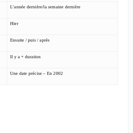
L’année dernière/la semaine dernière
Hier
Ensuite / puis / après
Il y a + duration
Une date précise – En 2002