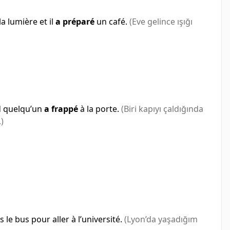
la lumière et il
a préparé
un café.
(Eve gelince ışığı
d quelqu’un
a frappé
à la porte.
(Biri kapıyı çaldığında
)
 le bus pour aller à l’université.
(Lyon’da yaşadığım