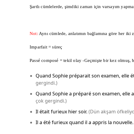
Şartlı cümlelerde, şimdiki zaman için varsayım yapmak
Not:
Aynı cümlede, anlatımın bağlamına göre her iki za
Imparfait = süreç
Passé composé = tekil olay -Geçmişte bir kez olmuş, 
Quand Sophie préparait son examen, elle ét
gergindi.)
Quand Sophie a préparé son examen, elle a 
çok gergindi.)
Il était furieux hier soir.
(Dün akşam öfkeliyd
Il a été furieux quand il a appris la nouvelle.