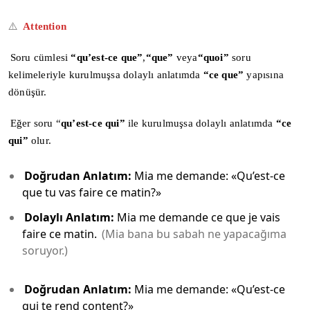
⚠️
Attention
Soru cümlesi
“qu’est-ce que”
,
“que”
veya
“quoi”
soru
kelimeleriyle kurulmuşsa dolaylı anlatımda
“ce que”
yapısına
dönüşür.
Eğer soru “
qu’est-ce qui”
ile kurulmuşsa dolaylı anlatımda
“ce
qui”
olur.
Doğrudan Anlatım:
Mia me demande: «Qu’est-ce
que tu vas faire ce matin?»
Dolaylı Anlatım:
Mia me demande ce que je vais
faire ce matin.
(Mia bana bu sabah ne yapacağıma
soruyor.)
Doğrudan Anlatım:
Mia me demande: «Qu’est-ce
qui te rend content?»