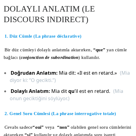
DOLAYLI ANLATIM (LE
DISCOURS INDIRECT)
1. Düz Cümle (La phrase déclarative)
Bir düz cümleyi dolaylı anlatımla aktarırken,
“que”
yan cümle
bağlacı (
conjonction de subordination
) kullanılır.
Doğrudan Anlatım:
Mia dit: «Il est en retard.»
(Mia
diyor ki: “O gecikti.”)
Dolaylı Anlatım:
Mia dit
qu
’il est en retard.
(Mia
onun geciktiğini söylüyor.)
2. Genel Soru Cümlesi (La phrase interrogative totale)
Cevabı sadece
“oui”
veya
“non”
olabilen genel soru cümlelerini
aktarırken
“si”
kullanılır ve dolaylı anlatımda soru işareti