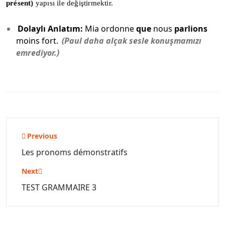
présent)
yapısı ile değiştirmektir.
Dolaylı Anlatım:
Mia ordonne
que
nous
parlions
moins fort.
(Paul daha alçak sesle konuşmamızı
emrediyor.)
Yazı
Previous
gezinmesi
Les pronoms démonstratifs
Next
TEST GRAMMAIRE 3