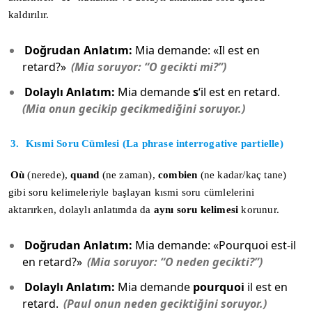
kaldırılır.
Doğrudan Anlatım:
Mia demande: «Il est en
retard?»
(Mia soruyor: “O gecikti mi?”)
Dolaylı Anlatım:
Mia demande
s
‘il est en retard.
(Mia onun gecikip gecikmediğini soruyor.)
3.
Kısmi Soru Cümlesi (La phrase interrogative partielle)
Où
(nerede),
quand
(ne zaman),
combien
(ne kadar/kaç tane)
gibi soru kelimeleriyle başlayan kısmi soru cümlelerini
aktarırken, dolaylı anlatımda da
aynı soru kelimesi
korunur.
Doğrudan Anlatım:
Mia demande: «Pourquoi est-il
en retard?»
(Mia soruyor: “O neden gecikti?”)
Dolaylı Anlatım:
Mia demande
pourquoi
il est en
retard.
(Paul onun neden geciktiğini soruyor.)