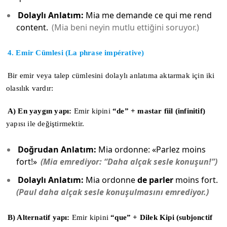
Dolaylı Anlatım:
Mia me demande ce qui me rend
content.
(Mia beni neyin mutlu ettiğini soruyor.)
4. Emir Cümlesi (La phrase impérative)
Bir emir veya talep cümlesini dolaylı anlatıma aktarmak için iki
olasılık vardır:
A) En yaygın yapı:
Emir kipini
“de” + mastar fiil (infinitif)
yapısı ile değiştirmektir.
Doğrudan Anlatım:
Mia ordonne: «Parlez moins
fort!»
(Mia emrediyor: “Daha alçak sesle konuşun!”)
Dolaylı Anlatım:
Mia ordonne
de parler
moins fort.
(Paul daha alçak sesle konuşulmasını emrediyor.)
B) Alternatif yapı:
Emir kipini
“que” + Dilek Kipi (subjonctif