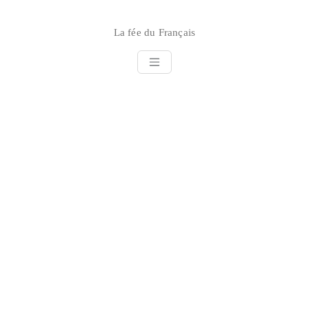
Skip
to
La fée du Français
content