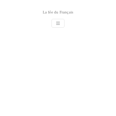
Skip
to
La fée du Français
content