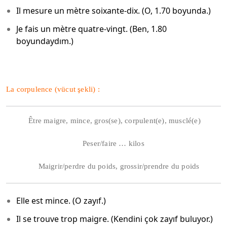
Il mesure un mètre soixante-dix. (O, 1.70 boyunda.)
Je fais un mètre quatre-vingt. (Ben, 1.80
boyundaydım.)
La corpulence (vücut şekli) :
Être maigre, mince, gros(se), corpulent(e), musclé(e)
Peser/faire … kilos
Maigrir/perdre du poids, grossir/prendre du poids
Elle est mince. (O zayıf.)
Il se trouve trop maigre. (Kendini çok zayıf buluyor.)