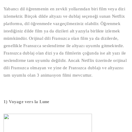
Yabancı dil öğrenmenin en zevkli yollarından biri film veya dizi
izlemektir. Birçok dilde altyazı ve dublaj seçeneği sunan Netflix
platformu, dil öğrenmede vazgeçilmeziniz olabilir. Öğrenmek
istediğiniz dilde film ya da dizileri alt yazıyla birlikte izlemek
mümkündür. Orijinal dili Fransızca olan film ya da dizilerde,
genellikle Fransızca seslendirme ile altyazı uyumlu gitmektedir.
Fransızca dublaj olan dizi ya da filmlerin çoğunda ise alt yazı ile
seslendirme tam uyumlu değildir. Ancak Netflix üzerinde orijinal
dili Fransızca olmayan ve yine de Fransızca dublajı ve altyazısı
tam uyumlu olan 3 animasyon filmi mevcuttur.
1) Voyage vers la Lune