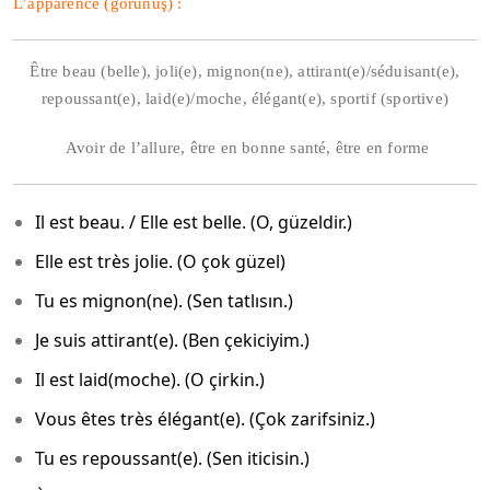
L’apparence (görünüş) :
Être beau (belle), joli(e), mignon(ne), attirant(e)/séduisant(e),
repoussant(e), laid(e)/moche, élégant(e), sportif (sportive)
Avoir de l’allure, être en bonne santé, être en forme
Il est beau. / Elle est belle. (O, güzeldir.)
Elle est très jolie. (O çok güzel)
Tu es mignon(ne). (Sen tatlısın.)
Je suis attirant(e). (Ben çekiciyim.)
Il est laid(moche). (O çirkin.)
Vous êtes très élégant(e). (Çok zarifsiniz.)
Tu es repoussant(e). (Sen iticisin.)