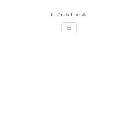
Skip
to
La fée du Français
content