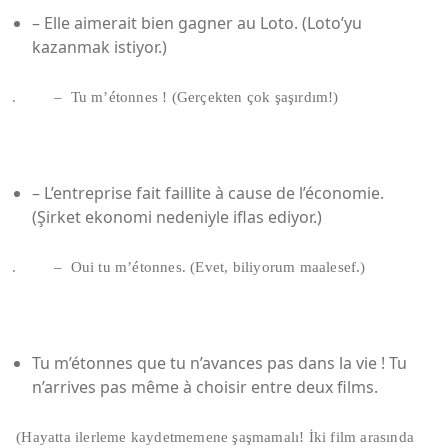
– Elle aimerait bien gagner au Loto. (Loto’yu
kazanmak istiyor.)
. – Tu m’étonnes ! (Gerçekten çok şaşırdım!)
– L’entreprise fait faillite à cause de l’économie.
(Şirket ekonomi nedeniyle iflas ediyor.)
. – Oui tu m’étonnes. (Evet, biliyorum maalesef.)
Tu m’étonnes que tu n’avances pas dans la vie ! Tu
n’arrives pas même à choisir entre deux films.
(Hayatta ilerleme kaydetmemene şaşmamalı! İki film arasında