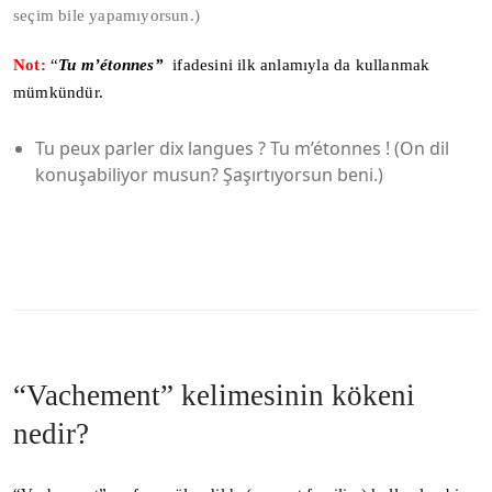
seçim bile yapamıyorsun.)
Not:
“
Tu m’étonnes”
ifadesini ilk anlamıyla da kullanmak
mümkündür.
Tu peux parler dix langues ? Tu m’étonnes ! (On dil
konuşabiliyor musun? Şaşırtıyorsun beni.)
“Vachement” kelimesinin kökeni
nedir?