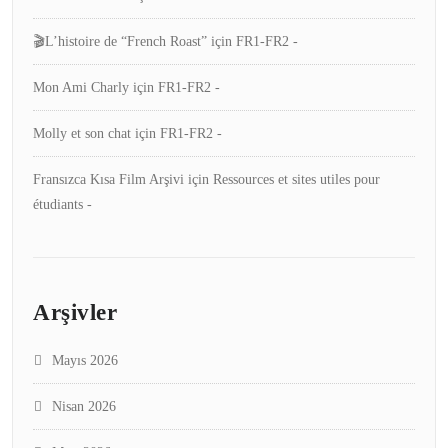
🎬L’histoire de “French Roast”
için
FR1-FR2 -
Mon Ami Charly
için
FR1-FR2 -
Molly et son chat
için
FR1-FR2 -
Fransızca Kısa Film Arşivi
için
Ressources et sites utiles pour
étudiants -
Arşivler
Mayıs 2026
Nisan 2026