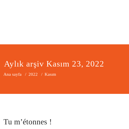
Aylık arşiv Kasım 23, 2022
Ana sayfa
/
2022
/
Kasım
Tu m’étonnes !