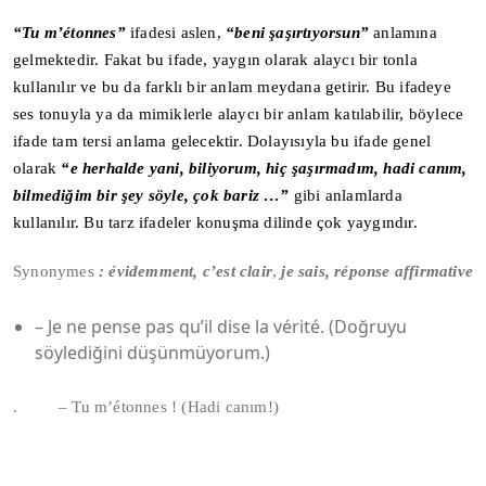
“Tu m’étonnes”
ifadesi aslen,
“beni şaşırtıyorsun”
anlamına
gelmektedir. Fakat bu ifade, yaygın olarak alaycı bir tonla
kullanılır ve bu da farklı bir anlam meydana getirir. Bu ifadeye
ses tonuyla ya da mimiklerle alaycı bir anlam katılabilir, böylece
ifade tam tersi anlama gelecektir. Dolayısıyla bu ifade genel
olarak
“e herhalde yani, biliyorum, hiç şaşırmadım, hadi canım,
bilmediğim bir şey söyle, çok bariz …”
gibi anlamlarda
kullanılır. Bu tarz ifadeler konuşma dilinde çok yaygındır.
Synonymes
: évidemment, c’est clair
,
je sais, réponse affirmative
– Je ne pense pas qu’il dise la vérité. (Doğruyu
söylediğini düşünmüyorum.)
. – Tu m’étonnes ! (Hadi canım!)