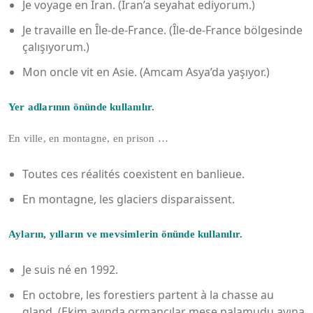
Je voyage en Iran. (İran’a seyahat ediyorum.)
Je travaille en Île-de-France. (Île-de-France bölgesinde
çalışıyorum.)
Mon oncle vit en Asie. (Amcam Asya’da yaşıyor.)
Yer adlarının önünde kullanılır.
En ville, en montagne, en prison …
Toutes ces réalités coexistent en banlieue.
En montagne, les glaciers disparaissent.
Ayların, yılların ve mevsimlerin önünde kullanılır.
Je suis né en 1992.
En octobre, les forestiers partent à la chasse au
gland. (Ekim ayında ormancılar meşe palamudu avına