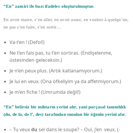
“En” zamiri ile bazı ifadeler oluşturulmuştur.
En avoir marre, s’en aller, en avoir assez, en vouloir à quelqu’un,
ne pas s’en faire, s’en sortir…
Va-t’en ! (Defol!)
Ne t’en fais pas, tu t’en sortiras. (Endişelenme,
üstesinden geleceksin.)
Je n’en peux plus. (Artık katlanamıyorum.)
Je lui en veux. (Ona öfkeliyim ya da affetmiyorum.)
Je m’en fiche ! (Umrumda değil!)
“En” belirsiz bir miktarın yerini alır, yani parçasal tanımlılık
(du, de la, de l’, des) tarafından sunulan bir öğenin yerini alır.
– Tu veux
du
sel dans le soupe? – Oui, j’en veux. (-