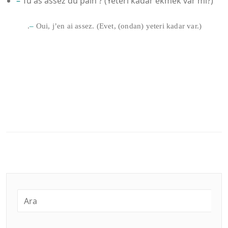
–
Tu as assez du pain ? (Yeteri kadar ekmek var mı?)
.
–
Oui, j’en ai assez. (Evet, (ondan) yeteri kadar var.)