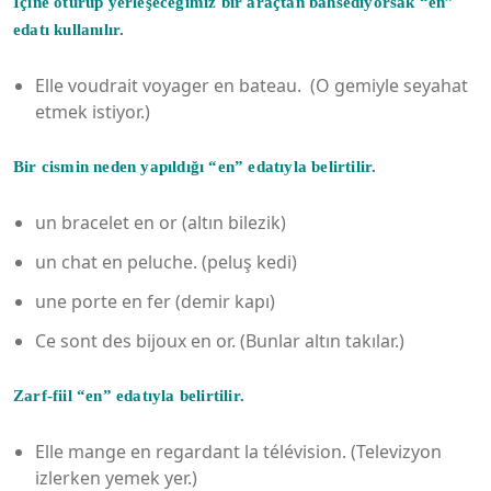
İçine oturup yerleşeceğimiz bir araçtan bahsediyorsak “en”
edatı kullanılır.
Elle voudrait voyager en bateau. (O gemiyle seyahat
etmek istiyor.)
Bir cismin neden yapıldığı “en” edatıyla belirtilir.
un bracelet en or (altın bilezik)
un chat en peluche. (peluş kedi)
une porte en fer (demir kapı)
Ce sont des bijoux en or. (Bunlar altın takılar.)
Zarf-fiil “en” edatıyla belirtilir.
Elle mange en regardant la télévision. (Televizyon
izlerken yemek yer.)