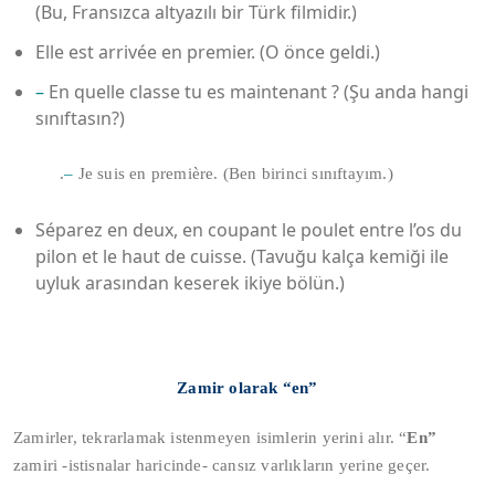
(Bu, Fransızca altyazılı bir Türk filmidir.)
Elle est arrivée en premier. (O önce geldi.)
–
En quelle classe tu es maintenant ? (Şu anda hangi
sınıftasın?)
.
–
Je suis en première. (Ben birinci sınıftayım.)
Séparez en deux, en coupant le poulet entre l’os du
pilon et le haut de cuisse. (Tavuğu kalça kemiği ile
uyluk arasından keserek ikiye bölün.)
Zamir olarak “en”
Zamirler, tekrarlamak istenmeyen isimlerin yerini alır. “
En”
zamiri -istisnalar haricinde- cansız varlıkların yerine geçer.