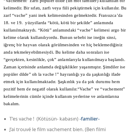
“Vachement” zarfı popüler dilde (un mot familier) kullanılan bir
kelimedir. Bir sıfatı, zarfı veya fiili pekiştirmek için kullanılır. Bu
zarf “vache” yani inek kelimesinden gelmektedir. Fransızca’da
18. ve 19. yüzyıllarda “kötü, kötü bir şekilde” anlamında
kullanılmaktaydı. “Kötü” anlamındaki “vache” kelimesi argo bir
kelime olarak kullanılıyordu. Bunun sebebi ise ineğin sinsi,
iğrenç bir hayvan olarak görülmesinden ve hiç beklemediğiniz
anda tekmeleyebilmesiydi. Bu kelime daha sonraları ise
“gerçekten, kesinlikle, çok” anlamlarıyla kullanılmaya başlandı.
Zaman içerisinde anlamda değişiklikler yaşanmıştır. Şimdiler ise
popüler dilde” oh la vache !” hayranlığı ya da şaşkınlığı ifade
etmek için kullanılmaktadır. Şaşkınlık ya da şok durumu hem
pozitif hem de negatif olarak kullanılır.“Vache” ve “vachement”
kelimelerinin cümle içinde kullanım yerlerine ve anlamlarına
bakalım.
T’es vache ! (Kötüsün- kabasın)
-familier-
J’ai trouvé le film vachement bien. (Ben filmi