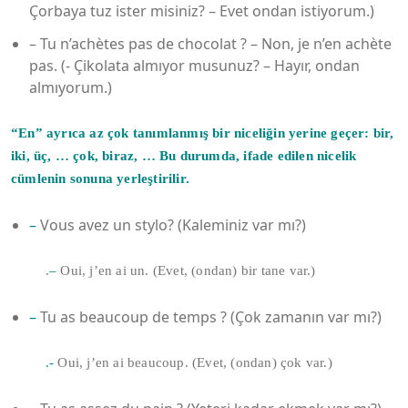
Çorbaya tuz ister misiniz? – Evet ondan istiyorum.)
– Tu n’achètes pas de chocolat ? – Non, je n’en achète
pas. (- Çikolata almıyor musunuz? – Hayır, ondan
almıyorum.)
“En” ayrıca az çok tanımlanmış bir niceliğin yerine geçer: bir,
iki, üç, … çok, biraz, … Bu durumda, ifade edilen nicelik
cümlenin sonuna yerleştirilir.
–
Vous avez un stylo? (Kaleminiz var mı?)
.
–
Oui, j’en ai un. (Evet, (ondan) bir tane var.)
–
Tu as beaucoup de temps ? (Çok zamanın var mı?)
.-
Oui, j’en ai beaucoup. (Evet, (ondan) çok var.)