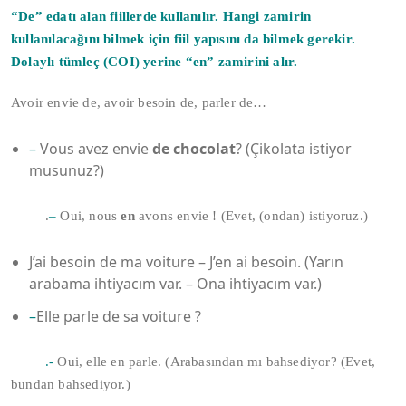
“De”
edatı alan fiillerde kullanılır. Hangi zamirin
kullanılacağını bilmek için fiil yapısını da bilmek gerekir.
Dolaylı tümleç (COI) yerine “en” zamirini alır.
Avoir envie de, avoir besoin de, parler de…
–
Vous avez envie
de chocolat
? (Çikolata istiyor
musunuz?)
.
–
Oui, nous
en
avons envie ! (Evet, (ondan) istiyoruz.)
J’ai besoin de ma voiture – J’en ai besoin. (Yarın
arabama ihtiyacım var. – Ona ihtiyacım var.)
–
Elle parle de sa voiture ?
.-
Oui, elle en parle. (Arabasından mı bahsediyor? (Evet,
bundan bahsediyor.)