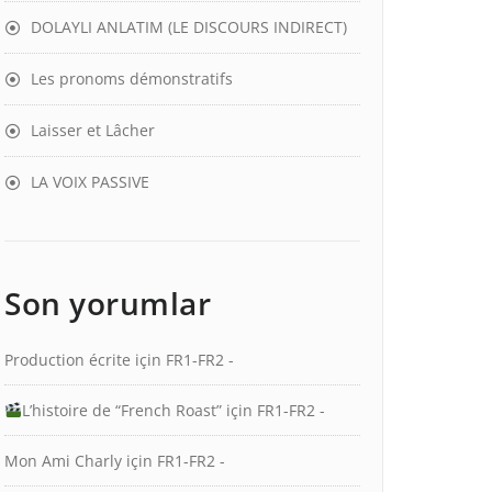
DOLAYLI ANLATIM (LE DISCOURS INDIRECT)
Les pronoms démonstratifs
Laisser et Lâcher
LA VOIX PASSIVE
Son yorumlar
Production écrite
için
FR1-FR2 -
L’histoire de “French Roast”
için
FR1-FR2 -
Mon Ami Charly
için
FR1-FR2 -