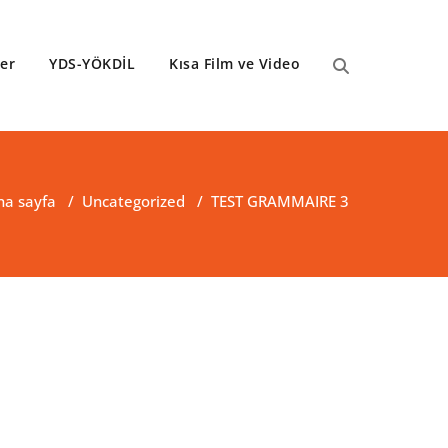
ler
YDS-YÖKDİL
Kısa Film ve Video
na sayfa
/
Uncategorized
/
TEST GRAMMAIRE 3