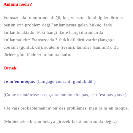
Anlamı nedir?
Fransızcada ‘umurumda değil, boş versene, beni ilgilendirmez,
benim için problem değil’ anlamlarına gelen birkaç ifade
kullanılmaktadır. Peki hangi ifade hangi durumlarda
kullanmalıdır: Fransızcada 3 farklı dil türü vardır (langage
courant (günlük dil), soutenu (resmi), familier (samimi)). Bu
türlere göre ifadeler bulunmaktadır.
Örnek:
Je m’en moque.
(L
angage courant -günlük dil-)
(Ça ne m’intéresse pas, ça ne me touche pas, ce n’est pas grave)
• Je vais probablement avoir des problèmes, mais je m’en moque.
(Muhtemelen başım belaya girecek fakat umurumda değil.)