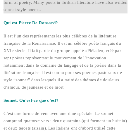
form of poetry. Many poets in Turkish literature have also written
sonnet-style poems.
Qui est Pierre De Ronsard?
Il est l’un des représentants les plus célèbres de la littérature
française de la Renaissance. Il est un célèbre poète français du
XVIe siècle. Il fait partie du groupe appelé «Pléiade», créé par
sept poètes représentant le mouvement de l’innovation
notamment dans le domaine du langage et de la poésie dans la
littérature française. Il est connu pour ses poèmes pastoraux de
style “sonnet” dans lesquels il a traité des thèmes de douleurs
d’amour, de jeunesse et de mort.
Sonnet, Qu’est-ce que c’est?
C’est une forme de vers avec une rime spéciale. Le sonnet
comprend quatorze vers : deux quatrains (qui forment un huitain)
et deux tercets (sizain). Les Italiens ont d’abord utilisé cette