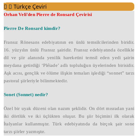
Türkçe Çeviri
Orhan Veli'den Pierre de Ronsard Çevirisi
Pierre De Ronsard kimdir?
Fransız Rönesans edebiyatının en ünlü temsilcilerinden biridir.
16. yüzyılın ünlü Fransız şairidir. Fransız edebiyatında özellikle
dil ve şiir alanında yenilik hareketini temsil eden yedi şairin
meydana getirdiği ‘Pléiade’ adlı topluluğun üyelerinden birisidir.
Aşk acısı, gençlik ve ölüme ilişkin temaları işlediği “sonnet” tarzı
pastoral şiirleriyle bilinmektedir.
Sonet (Sonnet) nedir?
Özel bir uyak düzeni olan nazım şeklidir. On dört mısradan yani
iki dörtlük ve iki üçlükten oluşur. Bu şiir biçimini ilk olarak
İtalyanlar kullanmıştır. Türk edebiyatında da birçok şair sone
tarzı şiirler yazmıştır.