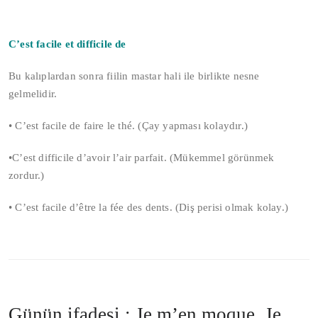
C’est facile et difficile de
Bu kalıplardan sonra fiilin mastar hali ile birlikte nesne
gelmelidir.
• C’est facile de faire
le thé. (Çay yapması kolaydır.)
•C’est difficile d’avoir l’air parfait. (Mükemmel görünmek
zordur.)
• C’est facile d’être la fée des dents. (Diş perisi olmak kolay.)
Günün ifadesi : Je m’en moque, Je