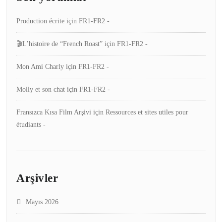
Production écrite
için
FR1-FR2 -
🎬L’histoire de “French Roast”
için
FR1-FR2 -
Mon Ami Charly
için
FR1-FR2 -
Molly et son chat
için
FR1-FR2 -
Fransızca Kısa Film Arşivi
için
Ressources et sites utiles pour
étudiants -
Arşivler
Mayıs 2026