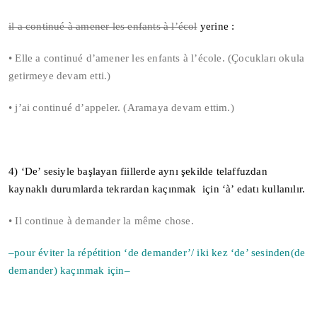
il a continué à amener les enfants à l’écol
yerine :
• Elle a continué d’amener les enfants à l’école. (Çocukları okula
getirmeye devam etti.)
• j’ai continué d’appeler. (Aramaya devam ettim.)
4) ‘De’ sesiyle başlayan fiillerde aynı şekilde telaffuzdan
kaynaklı durumlarda tekrardan kaçınmak için
‘
à’ edatı
kullanılır.
• Il continue à demander la même chose.
–pour éviter la répétition ‘de demander’/ iki kez ‘de’ sesinden(de
demander) kaçınmak için–