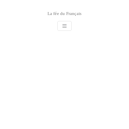
Skip
to
La fée du Français
content