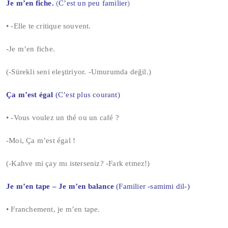
Je m’en fiche.
(
C’est un peu familier
)
• -Elle te critique souvent.
-Je m’en fiche.
(-Sürekli seni eleştiriyor. -Umurumda değil.)
Ça m’est égal
(C
’est plus courant)
• -Vous voulez un thé ou un café ?
-Moi, Ça m’est égal !
(-Kahve mi çay mı isterseniz? -Fark etmez!)
Je m’en tape – Je m’en balance
(Familier -samimi dil-)
• Franchement, je m’en tape.