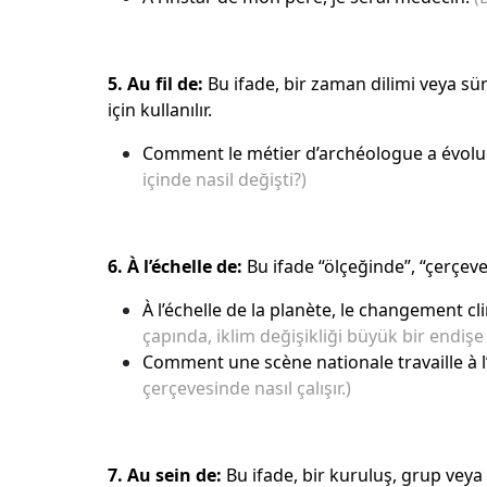
5. Au fil de:
Bu ifade, bir zaman dilimi veya sü
için kullanılır.
Comment le métier d’archéologue a évolué
içinde nasil değişti?)
6. À
l’échelle de
:
Bu ifade “ölçeğinde”, “çerçev
À l’échelle de la planète, le changement 
çapında, iklim değişikliği büyük bir endişe
Comment une scène nationale travaille à l’é
çerçevesinde nasıl çalışır.)
7. Au sein de:
Bu ifade, bir kuruluş, grup veya