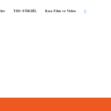
ler
YDS-YÖKDİL
Kısa Film ve Video