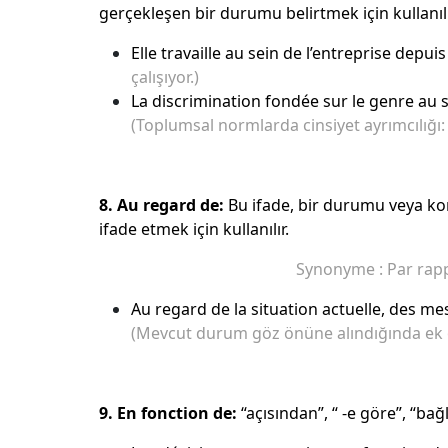
gerçekleşen bir durumu belirtmek için kullanıl
Elle travaille au sein de l’entreprise depu
çalışıyor.)
La discrimination fondée sur le genre au s
(Toplumsal normlarda cinsiyet ayrımcılığ
8. Au regard de:
Bu ifade, bir durumu veya ko
ifade etmek için kullanılır.
Synonyme : Par rapp
Au regard de la situation actuelle, des m
(Mevcut durum göz önüne alındığında ek ö
9. En fonction de:
“açısından”, “ -e göre”, “b