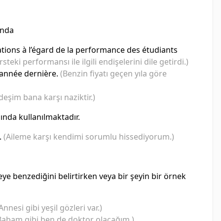
kında
ations à l’égard de la performance des étudiants
eki performansı ile ilgili endişelerini dile getirdi.)
l’année dernière.
(Benzin fiyatı geçen yıla göre
deşim bana karşı naziktir.)
nda kullanılmaktadır.
.
(Aileme karşı kendimi sorumlu hissediyorum.)
şeye benzediğini belirtirken veya bir şeyin bir örnek
Annesi gibi yeşil gözleri var.)
Babam gibi ben de doktor olacağım.)