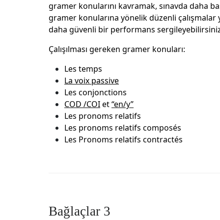
gramer konularını kavramak, sınavda daha başa
gramer konularına yönelik düzenli çalışmalar yap
daha güvenli bir performans sergileyebilirsini
Çalışılması gereken gramer konuları:
Les temps
La voix passive
Les conjonctions
COD /COI
et
“en/y”
Les pronoms relatifs
Les pronoms relatifs composés
Les Pronoms relatifs contractés
Bağlaçlar 3