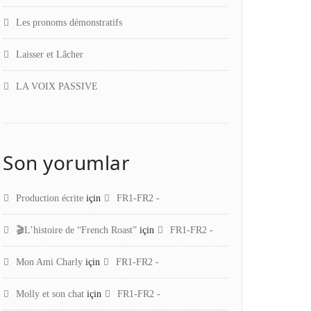
Les pronoms démonstratifs
Laisser et Lâcher
LA VOIX PASSIVE
Son yorumlar
Production écrite
için
FR1-FR2 -
🎬L’histoire de “French Roast”
için
FR1-FR2 -
Mon Ami Charly
için
FR1-FR2 -
Molly et son chat
için
FR1-FR2 -