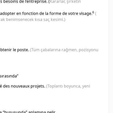
 besoins de l’entreprise. (
Kararlar, şirketin
6
 adopter en fonction de la forme de votre visage.
(
rak benimsenecek kısa saç kesimi.)
obtenir le poste.
(Tüm çabalarına rağmen, pozisyonu
sırasında”
té des nouveaux projets.
(Toplantı boyunca, yeni
ya “hususunda” anlamına gelir.