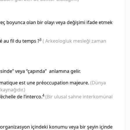
reç boyunca olan bir olayı veya değişimi ifade etmek
3
 au fil du temps ?
( Arkeologluk mesleği̇ zaman
esinde” veya “çapında” anlamına gelir.
climatique est une préoccupation majeure.
(Dünya
 kaynağıdır.)
4
chelle de l’interco.
(Bir ulusal sahne interkomünal
 organizasyon içindeki konumu veya bir şeyin içinde