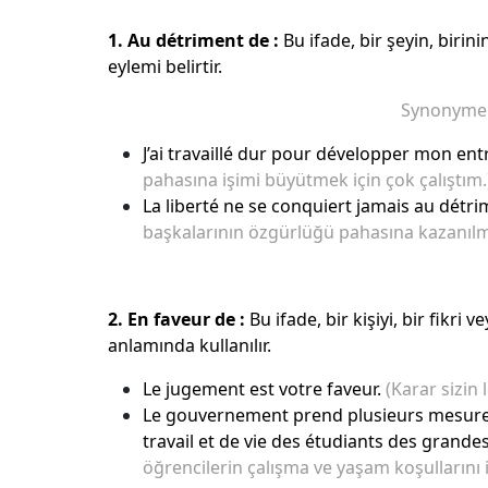
1. Au détriment de :
Bu ifade, bir şeyin, biri
eylemi belirtir.
Synonyme :
J’ai travaillé dur pour développer mon en
pahasına işimi büyütmek için çok çalıştım.
La liberté ne se conquiert jamais au détri
başkalarının özgürlüğü pahasına kazanılm
2. En faveur de :
Bu ifade, bir kişiyi, bir fik
anlamında kullanılır.
Le jugement est votre faveur.
(Karar sizin 
Le gouvernement prend plusieurs mesures 
travail et de vie des étudiants des grandes
öğrencilerin çalışma ve yaşam koşullarını iy