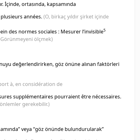
ır. İçinde, ortasında, kapsamında
is plusieurs années.
(O, birkaç yıldır şirket içinde
5
ein des normes sociales : Mesurer l’invisible
ı: Görünmeyeni ölçmek)
nuyu değerlendirirken, göz önüne alınan faktörleri
ort à, en considération de
esures supplémentaires pourraient être nécessaires.
nlemler gerekebilir.)
ağlamında” veya “göz önünde bulundurularak”