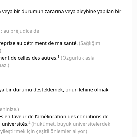
nin veya bir durumun zararına veya aleyhine yapılan bir
 au préjudice de
treprise au détriment de ma santé.
(Sağlığım
)
1
ment de celles des autres.
(Özgürlük asla
az.)
ri veya bir durumu desteklemek, onun lehine olmak
lehinize.)
en faveur de l’amélioration des conditions de
2
 universités.
(Hükümet, büyük üniversitelerdeki
ileştirmek için çeşitli önlemler alıyor.)