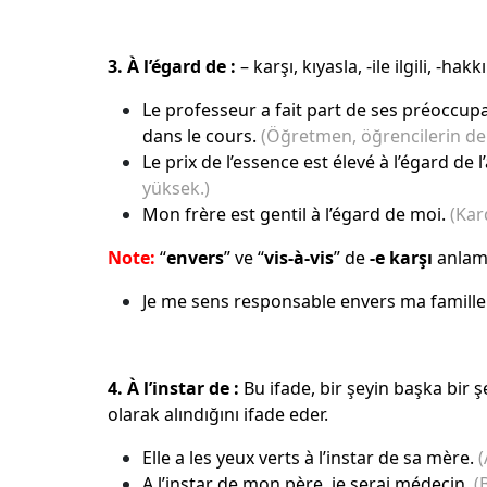
3. À l’égard de :
– karşı, kıyasla, -ile ilgili, -hak
Le professeur a fait part de ses préoccup
dans le cours.
(Öğretmen, öğrencilerin derst
Le prix de l’essence est élevé à l’égard de 
yüksek.)
Mon frère est gentil à l’égard de moi.
(Kar
Note:
“
envers
” ve “
vis-à-vis
” de
-e karşı
anlamı
Je me sens responsable envers ma famille
4. À
l’instar de :
Bu ifade, bir şeyin başka bir 
olarak alındığını ifade eder.
Elle a les yeux verts à l’instar de sa mère.
(
A l’instar de mon père, je serai médecin.
(