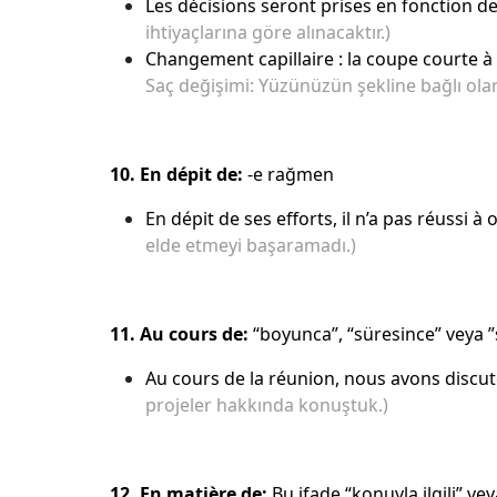
Les décisions seront prises en fonction des
ihtiyaçlarına göre alınacaktır.)
Changement capillaire : la coupe courte à
Saç değişimi: Yüzünüzün şekline bağlı ola
10. En dépit de:
-e rağmen
En dépit de ses efforts, il n’a pas réussi à 
elde etmeyi başaramadı.)
11. Au cours de:
“boyunca”, “süresince” veya ”
Au cours de la réunion, nous avons discu
projeler hakkında konuştuk.)
12. En matière de:
Bu ifade “konuyla ilgili” ve