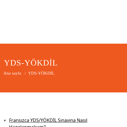
YDS-YÖKDİL
Ana sayfa
/
YDS-YÖKDİL
Fransızca YDS/YÖKDİL Sınavına Nasıl