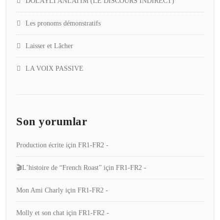
DOLAYLI ANLATIM (LE DISCOURS INDIRECT)
Les pronoms démonstratifs
Laisser et Lâcher
LA VOIX PASSIVE
Son yorumlar
Production écrite
için
FR1-FR2 -
🎬L’histoire de “French Roast”
için
FR1-FR2 -
Mon Ami Charly
için
FR1-FR2 -
Molly et son chat
için
FR1-FR2 -