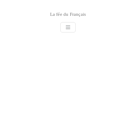
Skip
to
La fée du Français
content