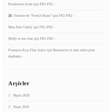
Production écrite
için
FR1-FR2 -
🎬L’histoire de “French Roast”
için
FR1-FR2 -
Mon Ami Charly
için
FR1-FR2 -
Molly et son chat
için
FR1-FR2 -
Fransızca Kısa Film Arşivi
için
Ressources et sites utiles pour
étudiants -
Arşivler
Mayıs 2026
Nisan 2026