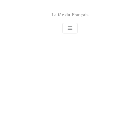
Skip
to
La fée du Français
content