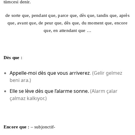
tümcesi denir.
de sorte que, pendant que, parce que, dès que, tandis que, après
que, avant que, de peur que, dès que, du moment que, encore
que, en attendant que …
Dès que :
Appelle-moi dès que vous arriverez
. (Gelir gelmez
beni ara.)
Elle se lève dès que l’alarme sonne.
(Alarm çalar
çalmaz kalkıyor.)
Encore que :
– subjonctif-