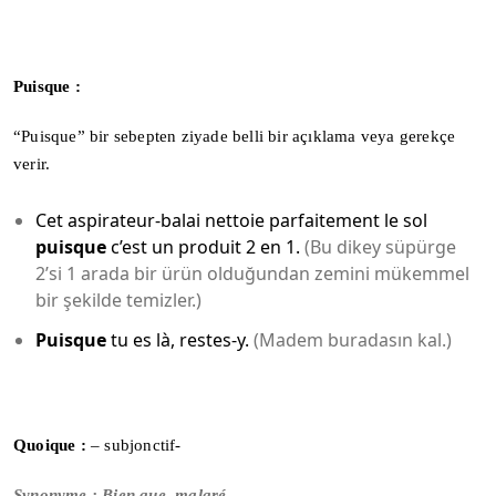
Puisque :
“Puisque” bir sebepten ziyade belli bir açıklama veya gerekçe
verir.
Cet aspirateur-balai nettoie parfaitement le sol
puisque
c’est un produit 2 en 1.
(Bu dikey süpürge
2’si 1 arada bir ürün olduğundan zemini mükemmel
bir şekilde temizler.)
Puisque
tu es là, restes-y.
(Madem buradasın kal.)
Quoique :
– subjonctif-
Synonyme :
Bien que, malgré