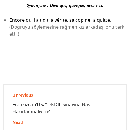
Synonyme :
Bien que, quoique, même si.
Encore qu’il ait dit la vérité, sa copine l’a quitté.
(Doğruyu söylemesine rağmen kız arkadaşı onu terk
etti.)
Yazı
Previous
gezinmesi
Fransızca YDS/YÖKDİL Sınavına Nasıl
Hazırlanmalıyım?
Next