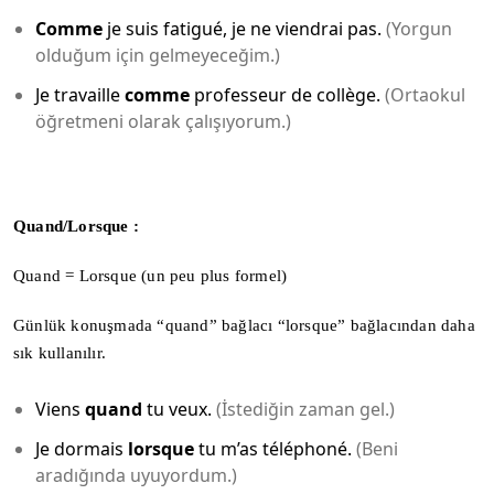
Comme
je suis fatigué, je ne viendrai pas.
(Yorgun
olduğum için gelmeyeceğim.)
Je travaille
comme
professeur de collège.
(Ortaokul
öğretmeni olarak çalışıyorum.)
Quand/Lorsque :
Quand = Lorsque (un peu plus formel)
Günlük konuşmada “quand” bağlacı “lorsque” bağlacından daha
sık kullanılır.
Viens
quand
tu veux.
(İstediğin zaman gel.)
Je dormais
lorsque
tu m’as téléphoné.
(Beni
aradığında uyuyordum.)