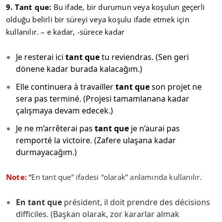
9. Tant que:
Bu ifade, bir durumun veya koşulun geçerli
olduğu belirli bir süreyi veya koşulu ifade etmek için
kullanılır. – e kadar, -sürece kadar
Je resterai ici
tant que
tu reviendras. (Sen geri
dönene kadar burada kalacağım.)
Elle continuera à travailler
tant que
son projet ne
sera pas terminé. (Projesi tamamlanana kadar
çalışmaya devam edecek.)
Je ne m’arrêterai pas
tant que
je n’aurai pas
remporté la victoire. (Zafere ulaşana kadar
durmayacağım.)
Note:
“
En tant que” ifadesi “olarak” anlamında kullanılır.
En tant que
président, il doit prendre des décisions
difficiles. (Başkan olarak, zor kararlar almak