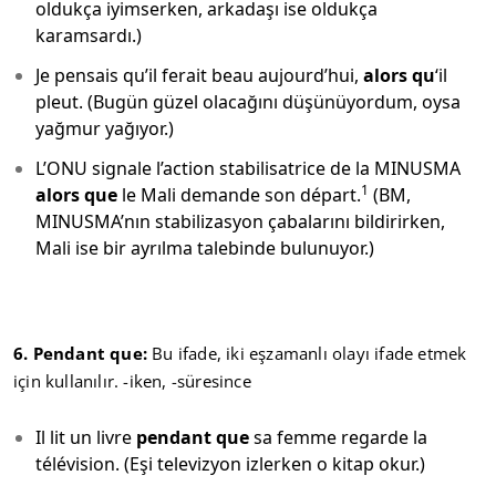
oldukça iyimserken, arkadaşı ise oldukça
karamsardı.)
Je pensais qu’il ferait beau aujourd’hui,
alors qu
‘il
pleut. (Bugün güzel olacağını düşünüyordum, oysa
yağmur yağıyor.)
L’ONU signale l’action stabilisatrice de la MINUSMA
1
alors que
le Mali demande son départ.
(BM,
MINUSMA’nın stabilizasyon çabalarını bildirirken,
Mali ise bir ayrılma talebinde bulunuyor.)
6. Pendant que:
Bu ifade, iki eşzamanlı olayı ifade etmek
için kullanılır. -iken, -süresince
Il lit un livre
pendant que
sa femme regarde la
télévision. (Eşi televizyon izlerken o kitap okur.)