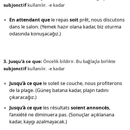
subjonctif
kullanılır. -e kadar
En attendant que
le repas
soit
prêt, nous discutons
dans le salon. (Yemek hazır olana kadar, biz oturma
odasında konuşacağız.)
3. Jusqu’à ce que:
Öncelik bildirir. Bu bağlaçla birlikte
subjonctif
kullanılır. -e kadar
Jusqu’à ce que
le soleil se couche, nous profiterons
de la plage. (Güneş batana kadar, plajın tadını
çıkaracağız.)
Jusqu’à ce que
les résultats
soient annoncés
,
l’anxiété ne diminuera pas. (Sonuçlar açıklanana
kadar, kaygı azalmayacak.)