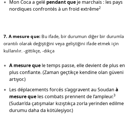
Mon Coca a gelé
pendant que
je marchais : les pays
2
nordiques confrontés à un froid extrême
7. A mesure que:
Bu ifade, bir durumun diğer bir durumla
orantılı olarak değiştiğini veya geliştiğini ifade etmek için
kullanılır. -gittikçe, -dıkça
A mesure que
le temps passe, elle devient de plus en
plus confiante. (Zaman geçtikçe kendine olan güveni
artıyor.)
Les déplacements forcés s’aggravent au Soudan
à
3
mesure que
les combats prennent de l’ampleur.
(Sudan’da çatışmalar kızıştıkça zorla yerinden edilme
durumu daha da kötüleşiyor.)