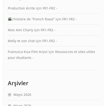
Production écrite
için
FR1-FR2 -
L’histoire de “French Roast”
için
FR1-FR2 -
Mon Ami Charly
için
FR1-FR2 -
Molly et son chat
için
FR1-FR2 -
Fransızca Kısa Film Arşivi
için
Ressources et sites utiles
pour étudiants -
Arşivler
Mayıs 2026
Nisan 2026