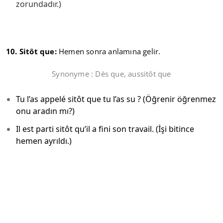
zorundadır.)
10. Sitôt que:
Hemen sonra anlamına gelir.
Synonyme : Dès que, aussitôt que
Tu l’as appelé sitôt que tu l’as su ? (Öğrenir öğrenmez
onu aradın mı?)
Il est parti sitôt qu’il a fini son travail. (İşi bitince
hemen ayrıldı.)