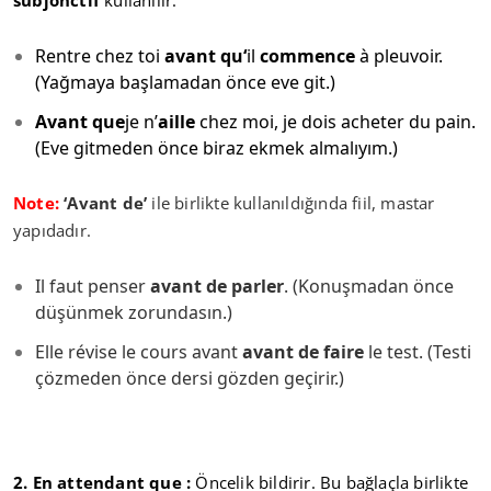
subjonctif
kullanılır.
Rentre chez toi
avant qu‘
il
commence
à pleuvoir.
(Yağmaya başlamadan önce eve git.)
Avant que
je n’
aille
chez moi, je dois acheter du pain.
(Eve gitmeden önce biraz ekmek almalıyım.)
Note
:
‘Avant de’
ile birlikte kullanıldığında fiil, mastar
yapıdadır.
Il faut penser
avant de parler
. (Konuşmadan önce
düşünmek zorundasın.)
Elle révise le cours avant
avant de faire
le test. (Testi
çözmeden önce dersi gözden geçirir.)
2. En attendant que :
Öncelik bildirir. Bu bağlaçla birlikte