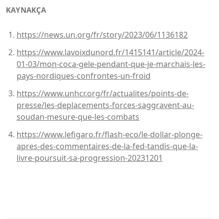
KAYNAKÇA
https://news.un.org/fr/story/2023/06/1136182
https://www.lavoixdunord.fr/1415141/article/2024-
01-03/mon-coca-gele-pendant-que-je-marchais-les-
pays-nordiques-confrontes-un-froid
https://www.unhcr.org/fr/actualites/points-de-
presse/les-deplacements-forces-saggravent-au-
soudan-mesure-que-les-combats
https://www.lefigaro.fr/flash-eco/le-dollar-plonge-
apres-des-commentaires-de-la-fed-tandis-que-la-
livre-poursuit-sa-progression-20231201