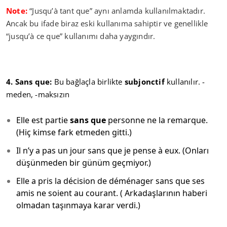
Note:
“Jusqu’à tant que” aynı anlamda kullanılmaktadır.
Ancak bu ifade biraz eski kullanıma sahiptir ve genellikle
“jusqu’à ce que” kullanımı daha yaygındır.
4. Sans que:
Bu bağlaçla birlikte
subjonctif
kullanılır. -
meden, -maksızın
Elle est partie
sans que
personne ne la remarque.
(Hiç kimse fark etmeden gitti.)
Il n’y a pas un jour sans que je pense à eux. (Onları
düşünmeden bir günüm geçmiyor.)
Elle a pris la décision de déménager sans que ses
amis ne soient au courant. ( Arkadaşlarının haberi
olmadan taşınmaya karar verdi.)