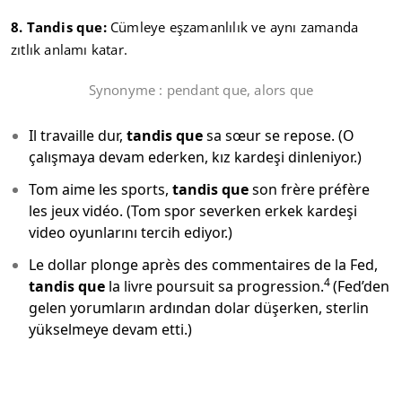
8. Tandis que:
Cümleye eşzamanlılık ve aynı zamanda
zıtlık anlamı katar.
Synonyme : pendant que, alors que
Il travaille dur,
tandis que
sa sœur se repose. (O
çalışmaya devam ederken, kız kardeşi dinleniyor.)
Tom aime les sports,
tandis que
son frère préfère
les jeux vidéo. (Tom spor severken erkek kardeşi
video oyunlarını tercih ediyor.)
Le dollar plonge après des commentaires de la Fed,
4
tandis que
la livre poursuit sa progression.
(Fed’den
gelen yorumların ardından dolar düşerken, sterlin
yükselmeye devam etti.)