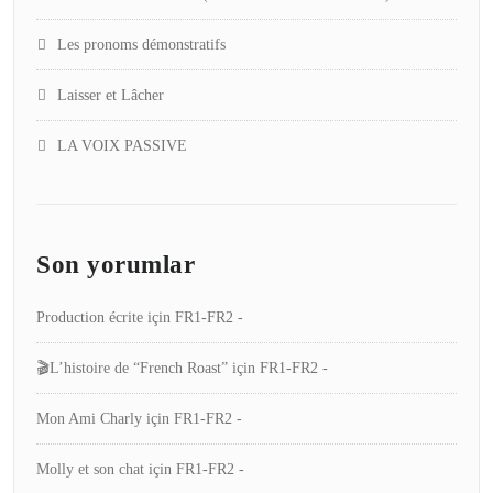
Les pronoms démonstratifs
Laisser et Lâcher
LA VOIX PASSIVE
Son yorumlar
Production écrite
için
FR1-FR2 -
🎬L’histoire de “French Roast”
için
FR1-FR2 -
Mon Ami Charly
için
FR1-FR2 -
Molly et son chat
için
FR1-FR2 -