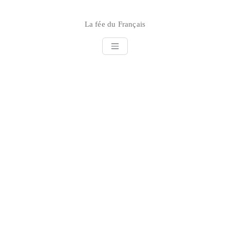
Skip
to
La fée du Français
content