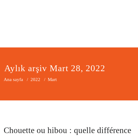
Aylık arşiv Mart 28, 2022
Ana sayfa
/
2022
/
Mart
Chouette ou hibou : quelle différence