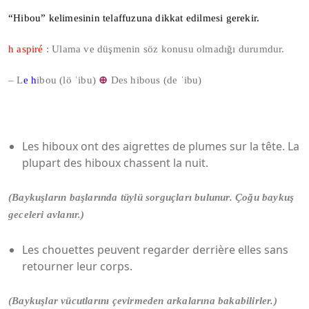
“Hibou” kelimesinin telaffuzuna dikkat edilmesi gerekir.
h aspiré
: Ulama ve düşmenin söz konusu olmadığı durumdur.
– L
e
h
ibou (lö ˈibu)
⊕
Des hibous (de ˈibu)
Les hiboux ont des aigrettes de plumes sur la tête. La
plupart des hiboux chassent la nuit.
(Baykuşların başlarında tüylü sorguçları bulunur. Çoğu baykuş
geceleri avlanır.)
Les chouettes peuvent regarder derrière elles sans
retourner leur corps.
(Baykuşlar vücutlarını çevirmeden arkalarına bakabilirler.)