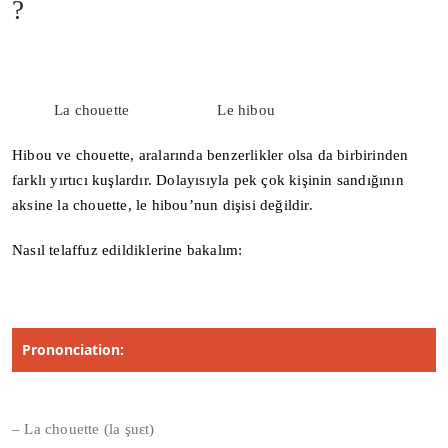
?
La chouette
Le hibou
Hibou ve chouette,
aralarında benzerlikler olsa da birbirinden
farklı yırtıcı kuşlardır
.
Dolayısıyla pek çok kişinin sandığının
aksine la chouette, le hibou’nun dişisi değildir.
Nasıl telaffuz edildiklerine bakalım:
Prononciat
i
on:
– La chouette (la şuɛt)