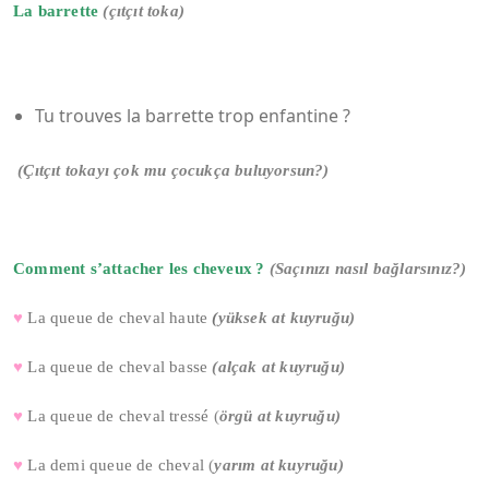
La barrette
(çıtçıt toka)
Tu trouves la barrette trop enfantine ?
(Çıtçıt tokayı çok mu çocukça buluyorsun?)
Comment s’attacher les cheveux ?
(Saçınızı nasıl bağlarsınız?)
♥
La queue de cheval haute
(
yüksek at kuyruğu)
♥
La queue de cheval basse
(alçak at kuyruğu)
♥
La queue de cheval tressé
(
örgü at kuyruğu)
♥
La demi queue de cheval
(
yarım at kuyruğu)