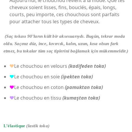
Aujourd’hui, le chouchou revient à la mode. Que tes
cheveux soient lisses, fins, bouclés, épais, longs,
courts, peu importe, ces chouchous sont parfaits
pour attacher tous les types de cheveux.
(Saç tokası 90’ların kült bir aksesuarıydı. Bugün, tekrar moda
oldu. Saçınız düz, ince, kıvırcık, kalın, uzun, kısa olsun fark
etmez, bu tokalar tüm saç tiplerini bağlamak için mükemmeldir.)
♥
Le chouchou en velours
(kadifeden toka)
♥
Le chouchou en soie
(ipekten toka)
♥
Le chouchou en coton
(pamuktan toka)
♥
Le chouchou en tissu
(kumaştan toka)
L’élastique
(lastik toka)