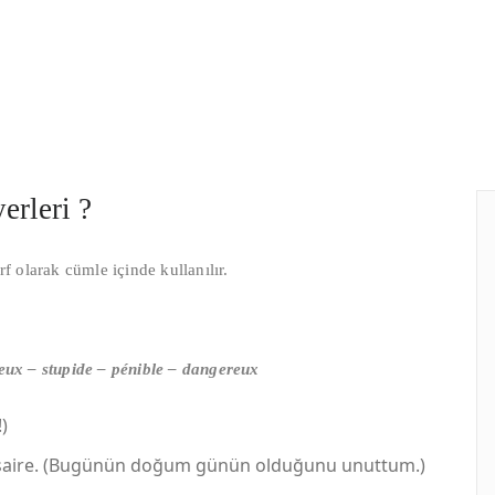
erleri ?
f olarak cümle içinde kullanılır.
eux – stupide – pénible – dangereux
)
iversaire. (Bugünün doğum günün olduğunu unuttum.)