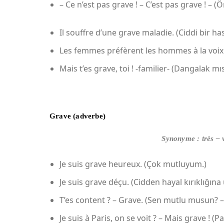
– Ce n’est pas grave ! – C’est pas grave ! – (Ö
Il souffre d’une grave maladie. (Ciddi bir ha
Les femmes préfèrent les hommes à la voix gr
Mais t’es grave, toi ! -familier- (Dangalak mı
Grave (adverbe)
Synonyme : très – v
Je suis grave heureux. (Çok mutluyum.)
Je suis grave déçu. (Cidden hayal kırıklığına
T’es content ? – Grave. (Sen mutlu musun? – 
Je suis à Paris, on se voit ? – Mais grave ! (