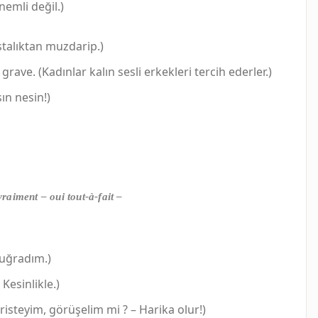
nemli değil.)
stalıktan muzdarip.)
ave. (Kadınlar kalın sesli erkekleri tercih ederler.)
sın nesin!)
raiment – oui tout-à-fait –
 uğradım.)
Kesinlikle.)
Paristeyim, görüşelim mi ? – Harika olur!)