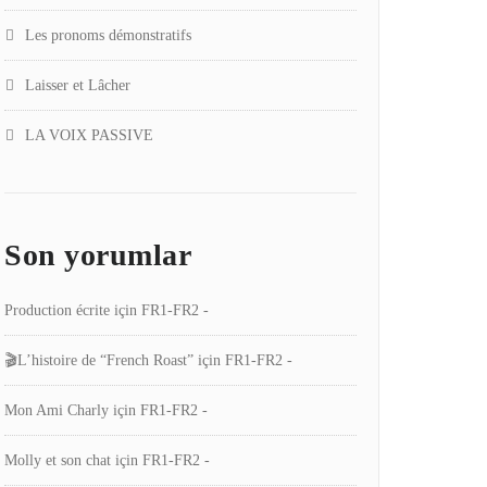
Les pronoms démonstratifs
Laisser et Lâcher
LA VOIX PASSIVE
Son yorumlar
Production écrite
için
FR1-FR2 -
🎬L’histoire de “French Roast”
için
FR1-FR2 -
Mon Ami Charly
için
FR1-FR2 -
Molly et son chat
için
FR1-FR2 -