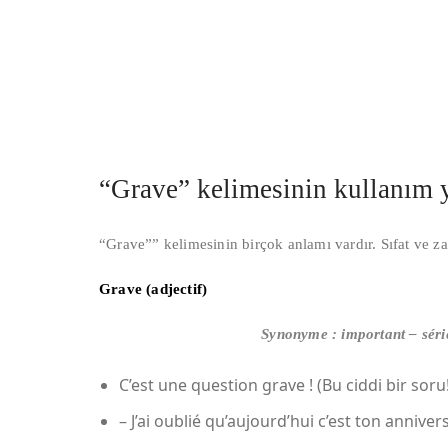
“Grave” kelimesinin kullanım y
“Grave”” kelimesinin birçok anlamı vardır. Sıfat ve zar
Grave (adjectif)
Synonyme : important – séri
C’est une question grave ! (Bu ciddi bir soru!
– J’ai oublié qu’aujourd’hui c’est ton ann