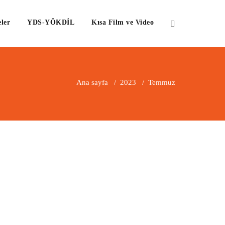
ler
YDS-YÖKDİL
Kısa Film ve Video
Ana sayfa
/
2023
/
Temmuz