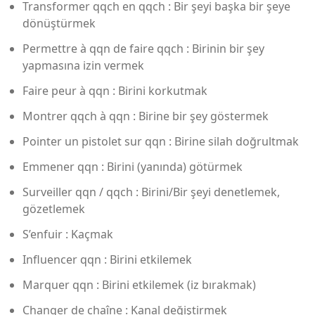
Transformer qqch en qqch : Bir şeyi başka bir şeye
dönüştürmek
Permettre à qqn de faire qqch : Birinin bir şey
yapmasına izin vermek
Faire peur à qqn : Birini korkutmak
Montrer qqch à qqn : Birine bir şey göstermek
Pointer un pistolet sur qqn : Birine silah doğrultmak
Emmener qqn : Birini (yanında) götürmek
Surveiller qqn / qqch : Birini/Bir şeyi denetlemek,
gözetlemek
S’enfuir : Kaçmak
Influencer qqn : Birini etkilemek
Marquer qqn : Birini etkilemek (iz bırakmak)
Changer de chaîne : Kanal değiştirmek