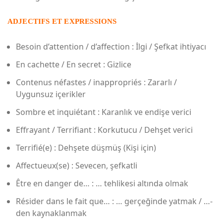
ADJECTIFS ET EXPRESSIONS
Besoin d’attention / d’affection : İlgi / Şefkat ihtiyacı
En cachette / En secret : Gizlice
Contenus néfastes / inappropriés : Zararlı /
Uygunsuz içerikler
Sombre et inquiétant : Karanlık ve endişe verici
Effrayant / Terrifiant : Korkutucu / Dehşet verici
Terrifié(e) : Dehşete düşmüş (Kişi için)
Affectueux(se) : Sevecen, şefkatli
Être en danger de… : … tehlikesi altında olmak
Résider dans le fait que… : … gerçeğinde yatmak / …-
den kaynaklanmak