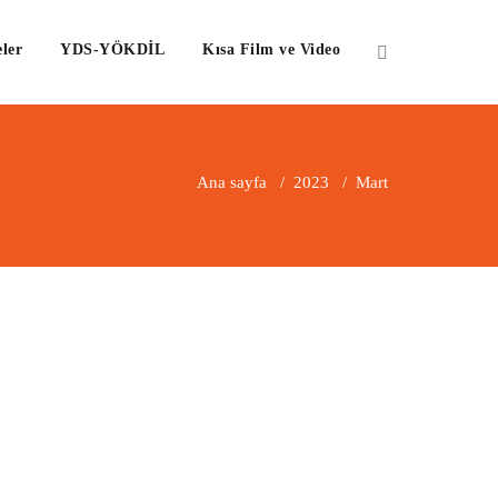
ler
YDS-YÖKDİL
Kısa Film ve Video
Ana sayfa
/
2023
/
Mart