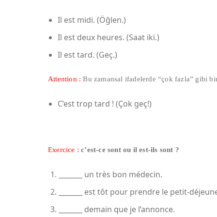
Il est midi. (Öğlen.)
Il est deux heures. (Saat iki.)
Il est tard. (Geç.)
Attention :
Bu zamansal ifadelerde “çok fazla” gibi bir
C’est trop tard ! (Çok geç!)
Exercice :
c’est-ce sont ou il est-ils sont ?
_______ un très bon médecin.
_______ est tôt pour prendre le petit-déjeune
_______ demain que je l’annonce.