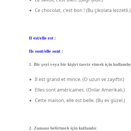
Ce chocolat, c’est bon ! (Bu çikolata lezzetli.)
Il est/elle est :
Ils sont/elle sont :
1. Bir şeyi veya bir kişiyi tasvir etmek için kullanıl
Il est grand et mince. (O uzun ve zayıftır.)
Elles sont américaines. (Onlar Amerikalı.)
Cette maison, elle est belle. (Bu ev güzel.)
2. Zamanı belirtmek için kullanılır.