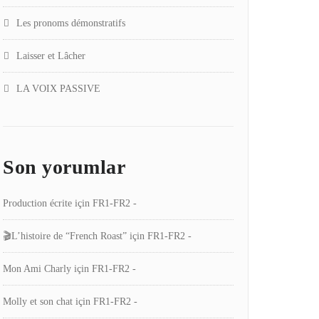
Les pronoms démonstratifs
Laisser et Lâcher
LA VOIX PASSIVE
Son yorumlar
Production écrite
için
FR1-FR2 -
🎬L’histoire de “French Roast”
için
FR1-FR2 -
Mon Ami Charly
için
FR1-FR2 -
Molly et son chat
için
FR1-FR2 -