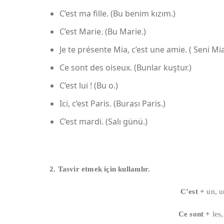
C’est ma fille. (Bu benim kızım.)
C’est Marie. (Bu Marie.)
Je te présente Mia, c’est une amie. ( Seni Mia
Ce sont des oiseux. (Bunlar kuştur.)
C’est lui ! (Bu o.)
Ici, c’est Paris. (Burası Paris.)
C’est mardi. (Salı günü.)
2. Tasvir etmek için kullanılır.
C’est +
un, un
Ce sont +
les