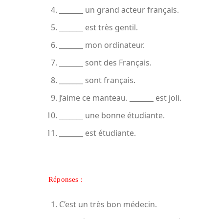
_______ un grand acteur français.
_______ est très gentil.
_______ mon ordinateur.
_______ sont des Français.
_______ sont français.
J’aime ce manteau. _______ est joli.
_______ une bonne étudiante.
_______ est étudiante.
Réponses :
C’est un très bon médecin.