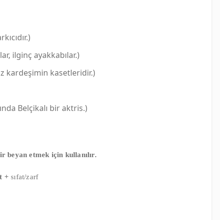
kıcıdır.)
r, ilginç ayakkabılar.)
z kardeşimin kasetleridir.)
nda Belçikalı bir aktris.)
 beyan etmek için kullanılır.
t +
sıfat/zarf