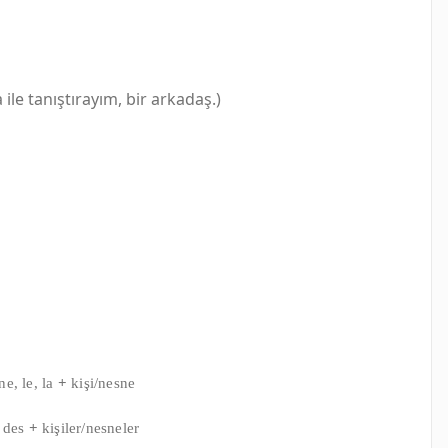
 ile tanıştırayım, bir arkadaş.)
e, le, la
+
kişi/nesne
, des
+
kişiler/nesneler