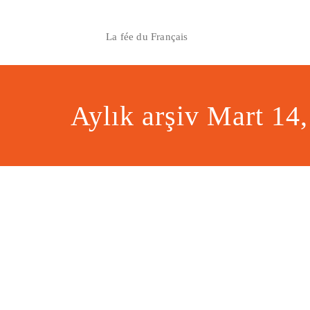
Skip
to
La fée du Français
content
Aylık arşiv Mart 14