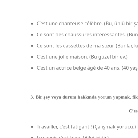
C’est une chanteuse célèbre. (Bu, ünlü bir şar
Ce sont des chaussures intéressantes. (Bunla
Ce sont les cassettes de ma sœur. (Bunlar, kı
C’est une jolie maison. (Bu güzel bir ev.)
C’est un actrice belge âgé de 40 ans. (40 yaşı
3. Bir şey veya durum hakkında yorum yapmak, fikir
C’es
Travailler, c’est fatigant ! (Çalışmak yorucu.)
Le savoir, c’est bien. (Bilgi iyidir.)