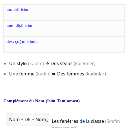
un: eril isim
une: dişil isim
des: çoğul isimler
Un stylo
(kalem)
⇒
Des stylos
(kalemler)
Une femme
(kadın)
⇒ D
es femmes
(kadınlar)
Complément du Nom (İsim Tamlaması)
Nom + DE + Nom
Les fenêtres
de la
classe
(Sınıfın