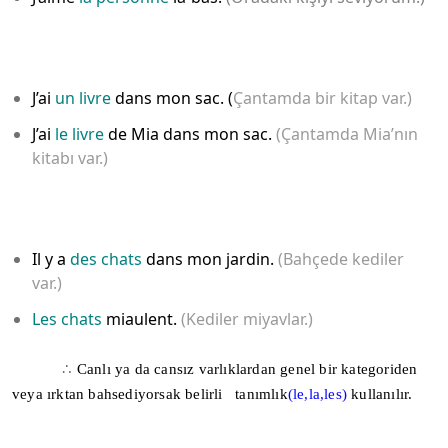
J’ai
un livre
dans mon sac. (
Çantamda bir kitap var.)
J’ai
le livre
de Mia dans mon sac.
(Çantamda Mia’nın
kitabı var.)
Il y a
des chats
dans mon jardin.
(Bahçede kediler
var.)
Les chats
miaulent.
(Kediler miyavlar.)
∴
Canlı ya da cansız varlıklardan genel bir kategoriden
veya ırktan bahsediyorsak belirli tanımlık
(le,la,les)
kullanılır.