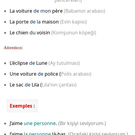
pencereleri)
La voiture
de mon
père
(Babamın arabası)
La porte
de la
maison
(Evin kapısı)
Le chien
du
voisin
(Komşunun köpeği)
Attention:
L’éclipse
de
Lune
(Ay tutulması)
Une voiture
de
police (
Polis arabası)
Le sac
de
Lila (
Lila’nın çantası)
Exemples :
J’aime
une personne
.
(Bir kişiyi seviyorum.)
J’aime
la personne
là-bas.
(Oradaki kişiyi seviyorum.)