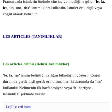
Fransızcada isimlerin önünde cinsine ve niceliğine göre,
‘le, la,
les, un, une, des’
tanımlıkları kullanılır. İsimler eril, dişil veya
çoğul olarak belirtilir.
LES ARTICLES (TANIMLIKLAR)
Les articles définis
(Belirli Tanımlıklar)
‘
le, la, les’
ismin belirttiği varlığın bilindiğini gösterir. Çoğul
durumda gerek dişil gerek eril olsun, her iki durumda da ‘les’
kullanılır. Kelimenin ilk harfi sesliyse veya ‘h’ harfiyse,
tanımlık
l’
şeklinde yazılır.
Le(L’): eril isim