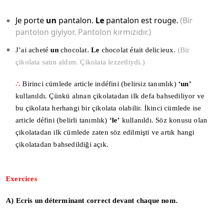
Je porte
un
pantalon.
Le
pantalon est rouge.
(Bir
pantolon giyiyor. Pantolon kırmızıdır.)
J’ai acheté
un
chocolat.
Le
chocolat était delicieux.
(Bir
çikolata satın aldım. Çikolata lezzetliydi.)
∴
Birinci cümlede article indéfini (belirsiz tanımlık)
‘un’
kullanıldı. Çünkü alınan çikolatadan ilk defa bahsediliyor ve
bu çikolata herhangi bir çikolata olabilir. İkinci cümlede ise
article défini (belirli tanımlık)
‘le’
kullanıldı. Söz konusu olan
çikolatadan ilk cümlede zaten söz edilmişti ve artık hangi
çikolatadan bahsedildiği açık.
Exercices
A) Ecris un déterminant correct devant chaque nom.