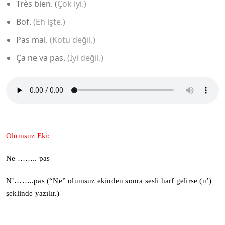
Très bien. (
Çok iyi.)
Bof.
(Eh işte.)
Pas mal.
(Kötü değil.)
Ça ne va pas.
(İyi değil.)
Olumsuz Eki:
Ne …….. pas
N’……..pas (“Ne” olumsuz ekinden sonra sesli harf gelirse (n’)
şeklinde yazılır.)