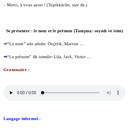
– Merci, à vous aussi ! (Teşekkürler, size de.)
Se présenter : le nom et le prénom
(Tanışma: soyadı ve isim)
⇒
“Le nom” aile adıdır: Özçelik, Macron …
⇒
“Le prénom” ilk isimdir: Lila, Jack, Victor …
Grammaire :
Langage informel :