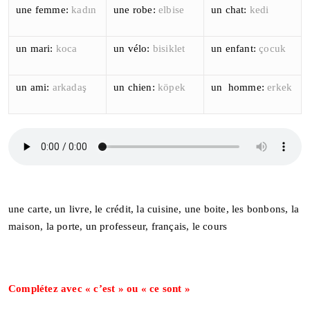
une femme:
kadın
une robe:
elbise
un chat:
kedi
un mari:
koca
un vélo:
bisiklet
un enfant:
çocuk
un ami:
arkadaş
un chien:
köpek
un homme:
erkek
une carte, un livre, le crédit, la cuisine, une boite, les bonbons, la
maison, la porte, un professeur, français, le cours
Complétez avec « c’est » ou « ce sont »