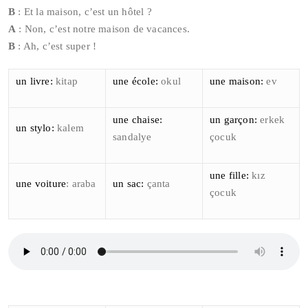
B
: Et la maison, c’est un hôtel ?
A
: Non, c’est notre maison de vacances.
B
: Ah, c’est super !
un livre:
kitap
une école:
okul
une maison:
ev
une chaise:
un garçon:
erkek
un stylo:
kalem
sandalye
çocuk
une fille:
kız
une voiture
: araba
un sac:
çanta
çocuk