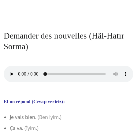
Demander des nouvelles (Hâl-Hatır
Sorma)
Et on répond (Cevap veririz):
Je vais bien.
(Ben iyim.)
Ça va.
(
İy
im.)