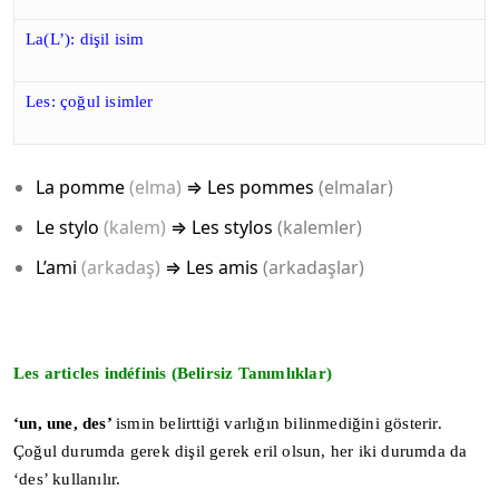
La(L’): dişil isim
Les: çoğul isimler
La pomme
(elma)
⇒
Les pommes
(elmalar)
Le stylo
(kalem)
⇒
Les stylos
(kalemler)
L’ami
(arkadaş)
⇒
Les amis
(arkadaşlar)
Les articles indéfinis
(Belirsiz Tanımlıklar)
‘un, une, des’
ismin belirttiği varlığın bilinmediğini gösterir.
Çoğul durumda gerek dişil gerek eril olsun, her iki durumda da
‘des’ kullanılır.