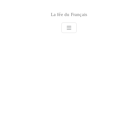
Skip
to
La fée du Français
content