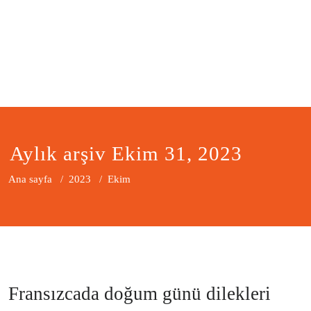
Aylık arşiv Ekim 31, 2023
Ana sayfa
/
2023
/
Ekim
Fransızcada doğum günü dilekleri