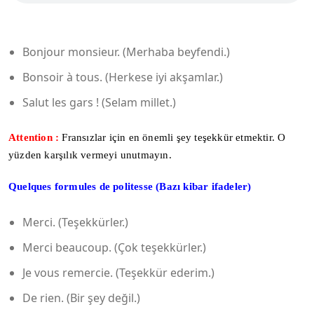
Bonjour monsieur. (Merhaba beyfendi.)
Bonsoir à tous. (Herkese iyi akşamlar.)
Salut les gars ! (Selam millet.)
Attention :
Fransızlar için en önemli şey teşekkür etmektir. O
yüzden karşılık vermeyi unutmayın.
Quelques formules de politesse (Bazı kibar ifadeler)
Merci. (Teşekkürler.)
Merci beaucoup. (Çok teşekkürler.)
Je vous remercie. (Teşekkür ederim.)
De rien. (Bir şey değil.)