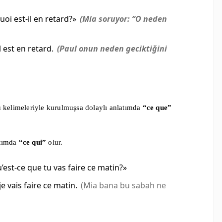
i est-il en retard?»
(Mia soruyor: “O neden
l est en retard.
(Paul onun neden geciktiğini
u kelimeleriyle kurulmuşsa dolaylı anlatımda
“ce que”
atımda
“ce qui”
olur.
st-ce que tu vas faire ce matin?»
vais faire ce matin.
(Mia bana bu sabah ne