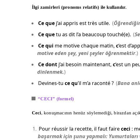
İlgi zamirleri (pronoms relatifs) ile kullanılır.
Ce que
j’ai appris est très utile.
(
Öğrendiğ
Ce que
tu as dit l’a beaucoup touché(e).
(
Se
Ce qui
me motive chaque matin,
c
‘est d’ap
motive eden
şey
, yeni şeyler öğrenmektir
.)
Ce dont
j’ai besoin maintenant,
c
‘est un pe
dinlenmek.
)
Devines-tu
ce qu
’il m’a raconté ?
(
Bana anl
🟪
“CECI” (formel)
Ceci
, konuşmacının henüz söylemediği, birazdan açıkl
Pour réussir la recette, il faut faire
ceci
: mé
başarmak için şunu yapmalı: Yumurtaları v