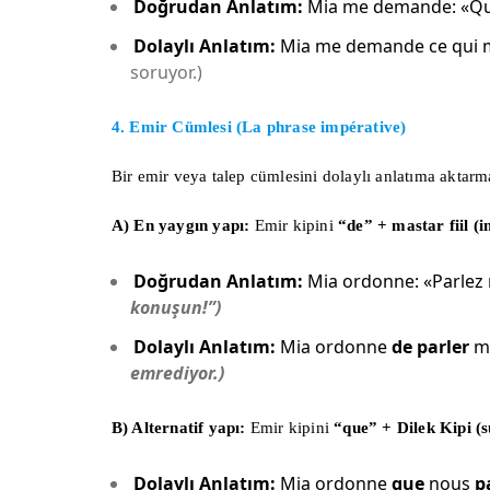
Doğrudan Anlatım:
Mia me demande: «Qu’e
Dolaylı Anlatım:
Mia me demande ce qui m
soruyor.)
4. Emir Cümlesi (La phrase impérative)
Bir emir veya talep cümlesini dolaylı anlatıma aktarmak
A) En yaygın yapı:
Emir kipini
“de” + mastar fiil (in
Doğrudan Anlatım:
Mia ordonne: «Parlez 
konuşun!”)
Dolaylı Anlatım:
Mia ordonne
de parler
mo
emrediyor.)
B) Alternatif yapı:
Emir kipini
“que” + Dilek Kipi (s
Dolaylı Anlatım:
Mia ordonne
que
nous
p