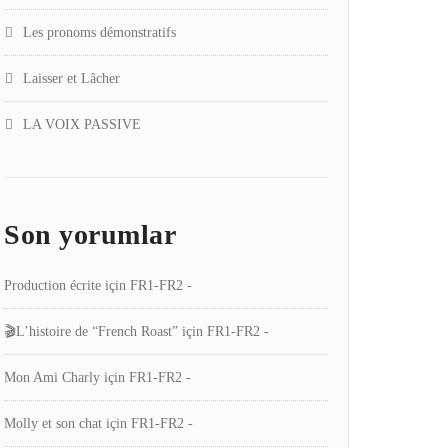
Les pronoms démonstratifs
Laisser et Lâcher
LA VOIX PASSIVE
Son yorumlar
Production écrite
için
FR1-FR2 -
🎬L’histoire de “French Roast”
için
FR1-FR2 -
Mon Ami Charly
için
FR1-FR2 -
Molly et son chat
için
FR1-FR2 -