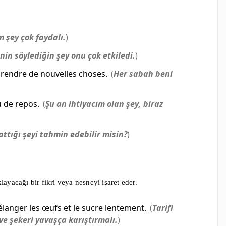
im
şey
çok faydalı.
)
nin söylediğin
şey
onu çok etkiledi.
)
prendre de nouvelles choses.
(
Her sabah beni
u de repos.
(
Şu an ihtiyacım olan
şey
, biraz
attığı
şeyi
tahmin edebilir misin?
)
ayacağı bir fikri veya nesneyi işaret eder.
langer les œufs et le sucre lentement.
(
Tarifi
e şekeri yavaşça karıştırmalı.
)