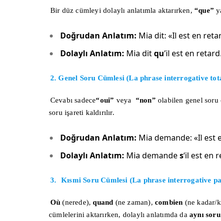
Bir düz cümleyi dolaylı anlatımla aktarırken,
“que”
ya
Doğrudan Anlatım:
Mia dit: «Il est en reta
Dolaylı Anlatım:
Mia dit
qu
’il est en retard
2. Genel Soru Cümlesi (La phrase interrogative tot
Cevabı sadece
“oui”
veya
“non”
olabilen genel soru
soru işareti kaldırılır.
Doğrudan Anlatım:
Mia demande: «Il est 
Dolaylı Anlatım:
Mia demande
s
‘il est en 
3.
Kısmi Soru Cümlesi (La phrase interrogative par
Où
(nerede),
quand
(ne zaman),
combien
(ne kadar/k
cümlelerini aktarırken, dolaylı anlatımda da
aynı soru