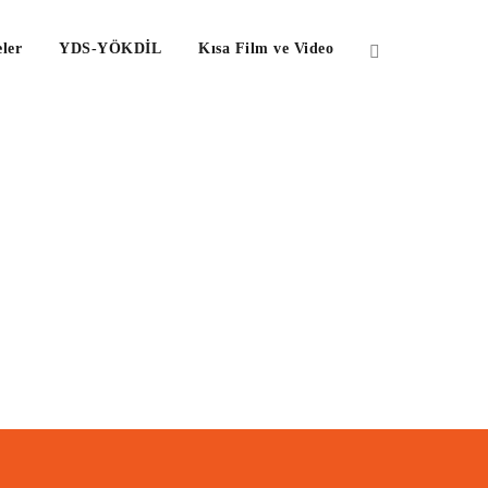
ler
YDS-YÖKDİL
Kısa Film ve Video