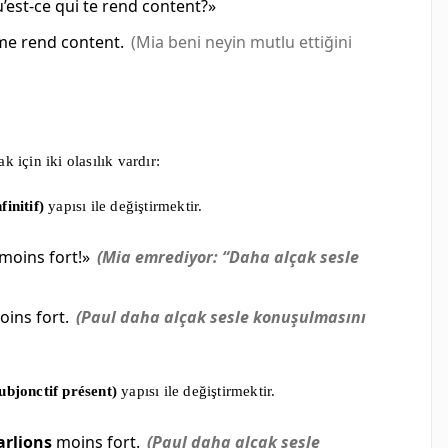
st-ce qui te rend content?»
e rend content.
(Mia beni neyin mutlu ettiğini
 için iki olasılık vardır:
finitif)
yapısı ile değiştirmektir.
moins fort!»
(Mia emrediyor: “Daha alçak sesle
ins fort.
(Paul daha alçak sesle konuşulmasını
ubjonctif présent)
yapısı ile değiştirmektir.
arlions
moins fort.
(Paul daha alçak sesle