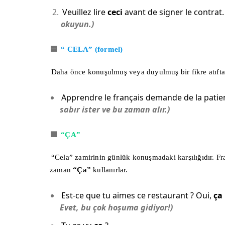
Veuillez lire
ceci
avant de signer le contrat.
okuyun.)
🟦
“
CELA” (formel)
Daha önce konuşulmuş veya duyulmuş bir fikre atıfta 
Apprendre le français demande de la patie
sabır ister ve bu zaman alır.)
🟩
“ÇA”
“Cela” zamirinin günlük konuşmadaki karşılığıdır. Fr
zaman
“Ça”
kullanırlar.
Est-ce que tu aimes ce restaurant ? Oui,
ça
Evet, bu çok hoşuma gidiyor!)