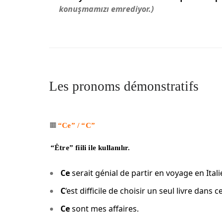
konuşmamızı emrediyor.)
Les pronoms démonstratifs
🟧
“Ce” / “C”
“Être” fiili ile kullanılır.
Ce
serait génial de partir en voyage en Italie
C
‘est difficile de choisir un seul livre dans 
Ce
sont mes affaires.