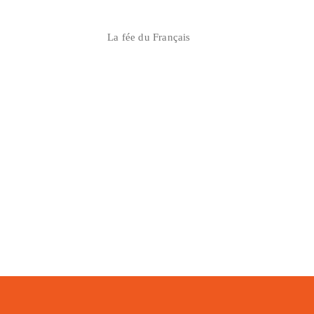
Skip
to
La fée du Français
content