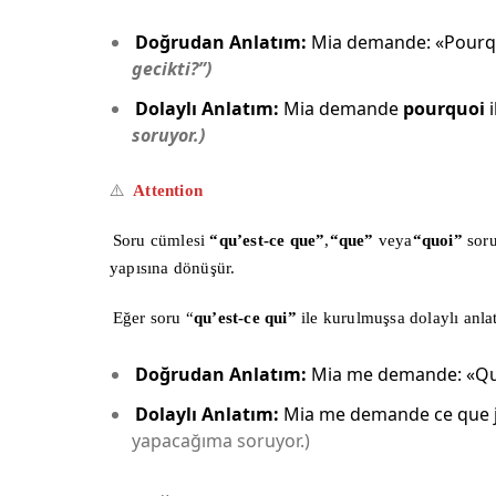
Doğrudan Anlatım:
Mia demande: «Pourquo
gecikti?”)
Dolaylı Anlatım:
Mia demande
pourquoi
i
soruyor.)
⚠️
Attention
Soru cümlesi
“qu’est-ce que”
,
“que”
veya
“quoi”
sor
yapısına dönüşür.
Eğer soru “
qu’est-ce qui”
ile kurulmuşsa dolaylı anl
Doğrudan Anlatım:
Mia me demande: «Qu’e
Dolaylı Anlatım:
Mia me demande ce que je 
yapacağıma soruyor.)