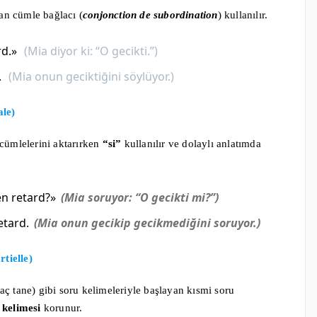
n cümle bağlacı (
conjonction de subordination
) kullanılır.
rd.»
(Mia diyor ki: “O gecikti.”)
.
(Mia onun geciktiğini söylüyor.)
ale)
 cümlelerini aktarırken
“si”
kullanılır ve dolaylı anlatımda
en retard?»
(Mia soruyor: “O gecikti mi?”)
retard.
(Mia onun gecikip gecikmediğini soruyor.)
tielle)
aç tane) gibi soru kelimeleriyle başlayan kısmi soru
 kelimesi
korunur.