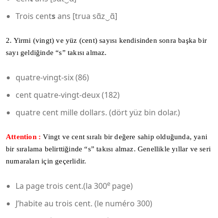
Trois cent
s
ans [trua sɑ̃z‿ɑ̃]
2. Yirmi (vingt) ve yüz (cent) sayısı kendisinden sonra başka bir
sayı geldiğinde “s” takısı almaz.
quatre-vingt-six (86)
cent quatre-vingt-deux (182)
quatre cent mille dollars. (dört yüz bin dolar.)
Attention :
Vingt ve cent sıralı bir değere sahip olduğunda, yani
bir sıralama belirttiğinde “s” takısı almaz. Genellikle yıllar ve seri
numaraları için geçerlidir.
e
La page trois cent.(la 300
page)
J’habite au trois cent. (le numéro 300)