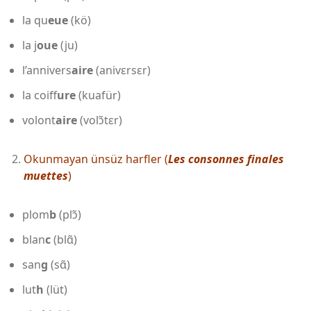
la qu
eue
(kö)
la j
oue
(ju)
l’annivers
aire
(anivɛrsɛr)
la coiff
ure
(kuafür)
volont
aire
(volɔ̃tɛr)
Okunmayan ünsüz harfler (
Les consonnes finales
muettes
)
plom
b
(plɔ̃)
blan
c
(blɑ̃)
san
g
(sɑ̃)
lut
h
(lüt)