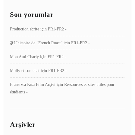
Son yorumlar
Production écrite
için
FR1-FR2 -
🎬L’histoire de “French Roast”
için
FR1-FR2 -
Mon Ami Charly
için
FR1-FR2 -
Molly et son chat
için
FR1-FR2 -
Fransızca Kısa Film Arşivi
için
Ressources et sites utiles pour
étudiants -
Arşivler