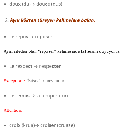
dou
x
(du)→ dou
c
e (dus)
Aynı kökten türeyen kelimelere bakın.
Le repo
s
→ repo
s
er
Aynı aileden olan “reposer” kelimesinde [z] sesini duyuyoruz.
Le respe
ct
→ respe
cter
Exception :
İstisnalar mevcuttur.
Le tem
ps
→ la tem
p
erature
Attention:
croi
x
(krua)→ croi
s
er (cruaze)