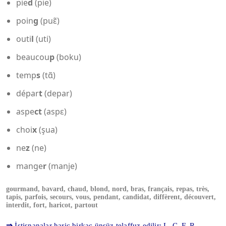
pie
d
(pie)
poin
g
(puɛ̃)
outi
l
(uti)
beaucou
p
(boku)
temp
s
(tɑ̃)
dépar
t
(depar)
aspe
ct
(aspɛ)
choi
x
(şua)
ne
z
(ne)
mange
r
(manje)
gourmand, bavard, chaud, blond, nord, bras, français, repas, très,
tapis, parfois, secours, vous, pendant, candidat, diffèrent, découvert,
interdit, fort, haricot, partout
⇒
İstisnanalar hariç birkaç ünsüz telaffuz edilir: L, C, F, R