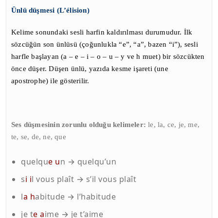
Ünlü düşmesi (L’élision)
Kelime sonundaki sesli harfin kaldırılması durumudur. İlk
sözcüğün son ünlüsü (çoğunlukla “e”, “a”, bazen “i”), sesli
harfle başlayan (a – e – i – o – u – y ve h muet) bir sözcükten
önce düşer. Düşen ünlü, yazıda kesme işareti (une
apostrophe) ile gösterilir.
Ses düşmesinin zorunlu olduğu kelimeler
:
le, la, ce, je, me,
te, se, de, ne, que
quelqu
e
u
n → quelqu’un
s
i
i
l vous plaît → s’il vous plaît
l
a
h
abitude → l’habitude
je t
e
a
ime → je t’aime