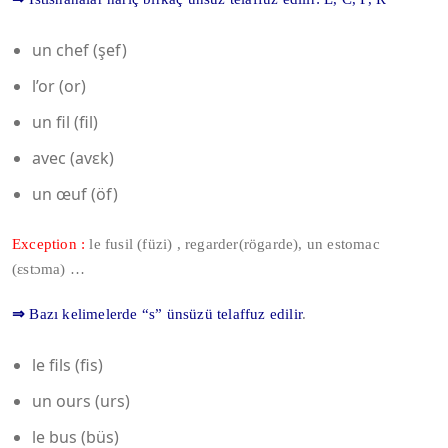
un chef (şef)
l’or (or)
un fil (fil)
avec (avɛk)
un œuf (öf)
Exception :
le fusil (füzi) , regarder(rögarde), un estomac
(ɛstɔma) …
⇒
Bazı kelimelerde “s” ünsüzü telaffuz edilir
.
le fils (fis)
un ours (urs)
le bus (büs)