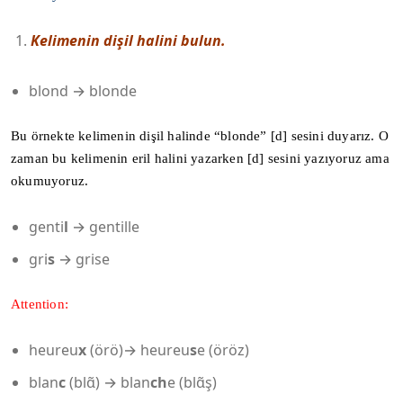
Kelimenin dişil halini bulun.
blond → blonde
Bu örnekte kelimenin dişil halinde “blonde” [d] sesini duyarız. O
zaman bu kelimenin eril halini yazarken [d] sesini yazıyoruz ama
okumuyoruz.
genti
l
→ gentille
gri
s
→ grise
Attention:
heureu
x
(örö)→ heureu
s
e (öröz)
blan
c
(blɑ̃) → blan
ch
e (blɑ̃ş)