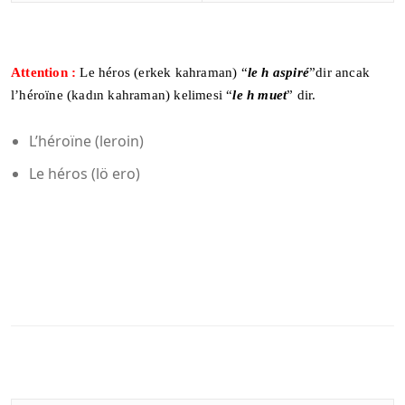
Attention :
Le héros (erkek kahraman) “
le h aspiré
”dir ancak
l’héroïne (kadın kahraman) kelimesi “
le h muet
” dir.
L’héroïne (leroin)
Le héros (lö ero)