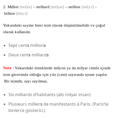
2.
Millier
[milye]
–
milliard
[milyar]
– million
[milyɔ̃]
–
billion
[bilyɔ̃]
Yukarıdaki sayılar birer isim olarak düşünülmelidir ve çoğul
olarak kullanılır.
Sept cent
s
million
s
Deux cent
s
milliard
s
Note :
Yukarıdaki örneklerde milyon ya da milyar cümle içinde
isim görevinde olduğu için yüz (cent) sayısında uyum yapılır.
Bir isimdir, sayı sayılmaz.
Six milliards d’habitants (altı milyar insan)
Plusieurs millier
s
de manifestants à Paris. (Paris’te
binlerce gösterici.)