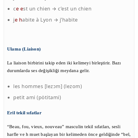
c
e
e
st un chien → c’est un chien
j
e
h
abite à Lyon → j’habite
Ulama (
Liaison
)
La liaison birbirini takip eden iki kelimeyi birleştirir. Bazı
durumlarda ses değişikliği meydana gelir.
les hommes [lezɔm] (lezom)
petit ami (pötitami)
Eril tekil sıfatlar
“Beau, fou, vieux, nouveau” masculin tekil sıfatları, sesli
harfle ve h muet başlayan bir kelimeden önce geldiğinde “bel,