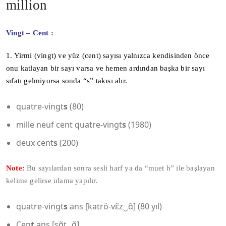
million
Vingt – Cent :
1. Yirmi (vingt) ve yüz (cent) sayısı yalnızca kendisinden önce
onu katlayan bir sayı varsa ve hemen ardından başka bir sayı
sıfatı gelmiyorsa sonda “s” takısı alır.
quatre-vingt
s
(80)
mille neuf cent quatre-vingt
s
(1980)
deux cent
s
(200)
Note:
Bu sayılardan sonra sesli harf ya da “muet h” ile başlayan
kelime gelirse ulama yapılır.
quatre-vingt
s
ans [katrö-vɛ̃z‿ɑ̃] (80 yıl)
Cen
t
ans [sɑ̃t‿ɑ̃]