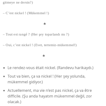
gitmeye ne dersin?)
– C’est nickel ! (Mükemmel !)
♣
– Tout est rangé ? (Her şey toparlandı mı ?)
– Oui, c’est nickel ! (Evet, tertemiz-mükemmel!)
♣
Le rendez-vous était nickel. (Randevu harikaydı.)
Tout va bien, ça va nickel ! (Her şey yolunda,
mükemmel gidiyor.)
Actuellement, ma vie n’est pas nickel, ça va être
difficile. (Şu anda hayatım mükemmel değil, zor
olacak.)