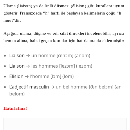
Ulama (liaison) ya da ünlü düşmesi (élision) gibi kurallara uyum
gösterir. Fransızcada “h” harfi ile başlayan kelimelerin çoğu “h
muet”dir.
Aşağıda ulama, düşme ve eril sıfat örnekleri incelenebilir; ayrıca
hemen altına, bahsi geçen konular için hatırlatma da eklenmiştir:
Liaison
→ un homme [œ̃nɔm] (anom)
Liaison
→ les hommes [lezɔm] (lezom)
Elision
→ l’homme [lɔm] (lom)
L’adjectif masculin
→ un bel homme [œ̃n belɔm] (an
belom)
Hatırlatma!