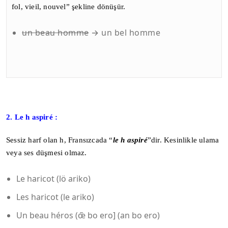
fol, vieil, nouvel” şekline dönüşür.
un beau homme
→ un bel homme
2. Le h aspiré :
Sessiz harf olan h, Fransızcada “
le h aspiré
”dir. Kesinlikle ulama
veya ses düşmesi olmaz.
Le haricot (lö ariko)
Les haricot (le ariko)
Un beau héros (œ̃ bo ero] (an bo ero)