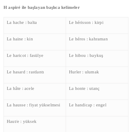
H aspiré ile başlayan başlıca kelimeler
La hache : balta
Le hérisson : kirpi
La haine : kin
Le héros : kahraman
Le haricot : fasülye
Le hibou : baykuş
Le hasard : rastlantı
Hurler : ulumak
La hâte : acele
La honte : utanç
La hausse : fiyat yükselmesi
Le handicap : engel
Haut/e : yüksek