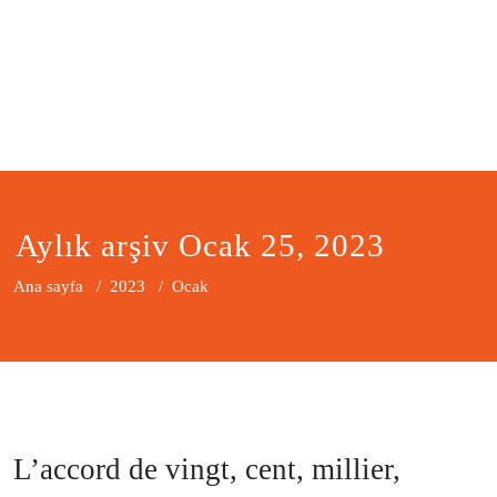
Aylık arşiv Ocak 25, 2023
Ana sayfa
/
2023
/
Ocak
L’accord de vingt, cent, millier,