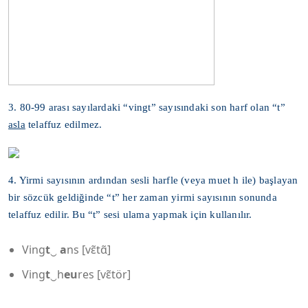
3. 80-99 arası sayılardaki “vingt” sayısındaki son harf olan “t”
asla
telaffuz edilmez.
4. Yirmi sayısının ardından sesli harfle (veya muet h ile) başlayan
bir sözcük geldiğinde “t” her zaman yirmi sayısının sonunda
telaffuz edilir. Bu “t” sesi ulama yapmak için kullanılır.
Ving
t
‿
a
ns [vɛ̃tɑ̃]
Ving
t
‿h
eu
res [vɛ̃tör]