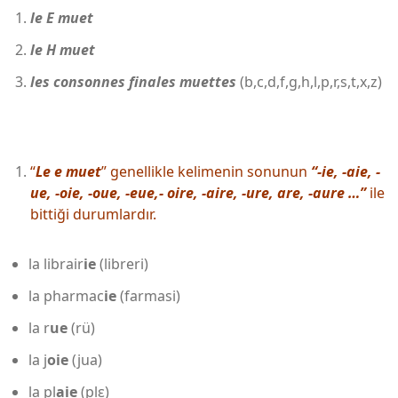
le E muet
le H muet
les consonnes finales muettes
(b,c,d,f,g,h,l,p,r,s,t,x,z)
“
Le e muet
” genellikle kelimenin sonunun
“-ie, -aie, -
ue, -oie, -oue, -eue,- oire, -aire, -ure, are, -aure …”
ile
bittiği durumlardır.
la librair
ie
(libreri)
la pharmac
ie
(farmasi)
la r
ue
(rü)
la j
oie
(jua)
la pl
aie
(plɛ)