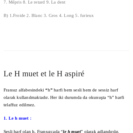
7. Mépris 8. Le retard 9. La dent
B) 1.Froide 2. Blanc 3. Gros 4. Long 5. furieux
Le H muet et le H aspiré
Fransız alfabesindeki
“
h
”
harfi hem sesli hem de sessiz harf
olarak kullanılmaktadır. Her iki durumda da okunuşta “h” harfi
telaffuz edilmez.
1. Le h muet :
Sesli harf olan h, Fransızcada “
le h muet
” olarak adlandırılır.