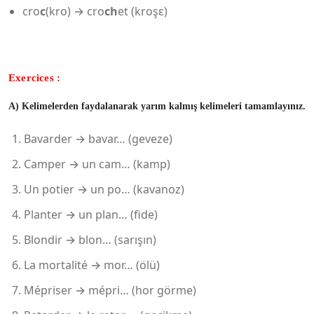
cro
c
(kro) → cro
ch
et (kroşɛ)
Exercices :
A) Kelimelerden faydalanarak yarım kalmış kelimeleri tamamlayınız.
Bavarder → bavar… (geveze)
Camper → un cam… (kamp)
Un potier → un po… (kavanoz)
Planter → un plan… (fide)
Blondir → blon… (sarışın)
La mortalité → mor… (ölü)
Mépriser → mépri… (hor görme)