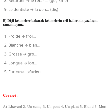
Retarder → le retar … (geçikme)
Le dentiste → la den… (diş)
B) Dişil kelimelere bakarak kelimelerin eril hallerinin yazılışını
tamamlayınız.
Froide → froi…
Blanche → blan…
Grosse → gro…
Longue → lon…
Furieuse →furieu…
Corrigé :
A) 1.bavard 2. Un camp 3. Un pont 4. Un plant 5. Blond 6. Mort