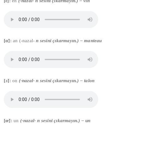
[ɛ̃]
:
en
(-nazal- n sesini çıkarmayın.) – v
in
[ɑ̃]:
an (-nazal-
n sesini çıkarmayın.) – m
an
teau
[ɔ̃]:
on
(-nazal- n sesini çıkarmayın.) – tal
on
[œ̃]:
un
(-nazal- n sesini çıkarmayın.) –
un