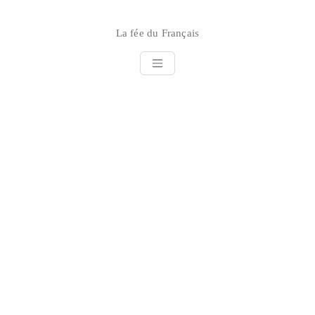
Skip
to
La fée du Français
content