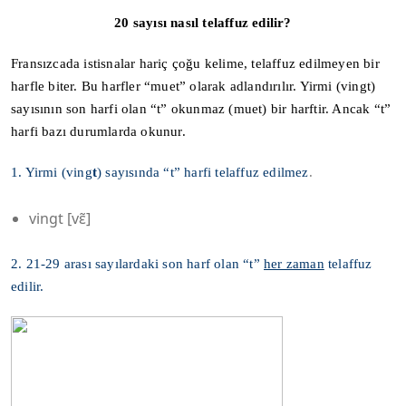
20 sayısı nasıl telaffuz edilir?
Fransızcada istisnalar hariç çoğu kelime, telaffuz edilmeyen bir
harfle biter. Bu harfler “muet” olarak adlandırılır. Yirmi (vingt)
sayısının son harfi olan “t” okunmaz (muet) bir harftir. Ancak “t”
harfi bazı durumlarda okunur.
1. Yirmi (ving
t
) sayısında “t” harfi telaffuz edilmez
.
vingt [vɛ̃]
2. 21-29 arası sayılardaki son harf olan “t”
her zaman
telaffuz
edilir.