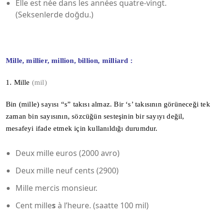
Elle est née dans les années quatre-vingt.
(Seksenlerde doğdu.)
Mille,
millier, million, billion, milliard :
1. Mille
(mil)
Bin (mille) sayısı “s” takısı almaz. Bir ‘s’ takısının görüneceği tek
zaman bin sayısının, sözcüğün sesteşinin bir sayıyı değil,
mesafeyi ifade etmek için kullanıldığı durumdur.
Deux mille euros (2000 avro)
Deux mille neuf cents (2900)
Mille mercis monsieur.
Cent mille
s
à l’heure. (saatte 100 mil)