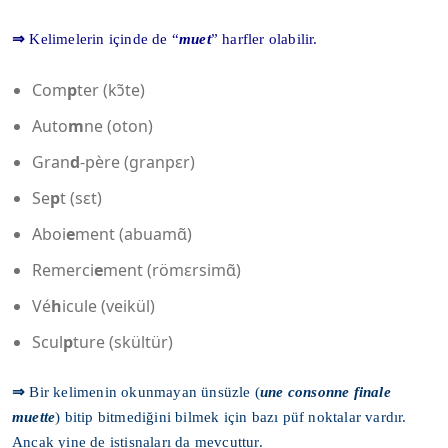
⇒
Kelimelerin içinde de “
muet
” harfler olabilir.
Com
p
ter (kɔ̃te)
Auto
m
ne (oton)
Gran
d
-père (granpɛr)
Se
p
t (sɛt)
Aboi
e
ment (abuamɑ̃)
Remerci
e
ment (römɛrsimɑ̃)
Vé
h
icule (veikül)
Scul
p
ture (skültür)
⇒
Bir kelimenin okunmayan ünsüzle (
une consonne finale
muette
) bitip bitmediğini bilmek için bazı püf noktalar vardır.
Ancak yine de istisnaları da mevcuttur.