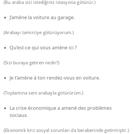
(Bu araba sizi istediğiniz istasyona götürür.)
J’amène la voiture au garage.
(Arabayı tamirciye götürüyorum.)
Qu’est-ce qui vous amène ici ?
(Sizi buraya getiren nedir?)
Je t’amène à ton rendez-vous en voiture.
(Toplantına seni arabayla götürürüm.)
La crise économique a amené des problèmes
sociaux.
(Ekonomik kriz sosyal sorunları da beraberinde getirmiştir.)