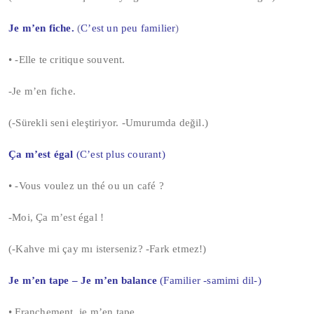
Je m’en fiche.
(
C’est un peu familier
)
• -Elle te critique souvent.
-Je m’en fiche.
(-Sürekli seni eleştiriyor. -Umurumda değil.)
Ça m’est égal
(C
’est plus courant)
• -Vous voulez un thé ou un café ?
-Moi, Ça m’est égal !
(-Kahve mi çay mı isterseniz? -Fark etmez!)
Je m’en tape – Je m’en balance
(Familier -samimi dil-)
• Franchement, je m’en tape.