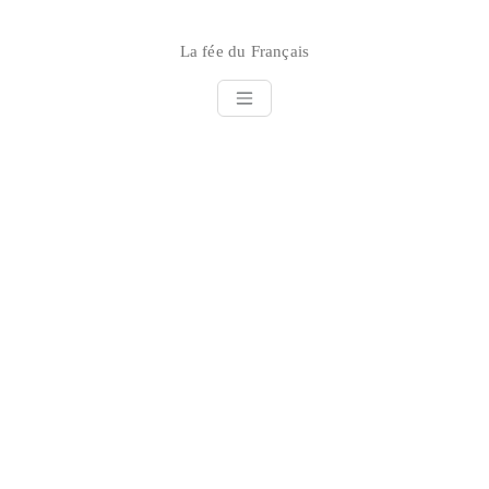
Skip
to
La fée du Français
content