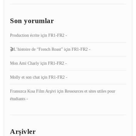
Son yorumlar
Production écrite
için
FR1-FR2 -
🎬L’histoire de “French Roast”
için
FR1-FR2 -
Mon Ami Charly
için
FR1-FR2 -
Molly et son chat
için
FR1-FR2 -
Fransızca Kısa Film Arşivi
için
Ressources et sites utiles pour
étudiants -
Arşivler