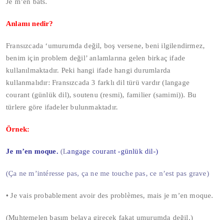
Je m’en bats.
Anlamı nedir?
Fransızcada ‘umurumda değil, boş versene, beni ilgilendirmez,
benim için problem değil’ anlamlarına gelen birkaç ifade
kullanılmaktadır. Peki hangi ifade hangi durumlarda
kullanmalıdır: Fransızcada 3 farklı dil türü vardır (langage
courant (günlük dil), soutenu (resmi), familier (samimi)). Bu
türlere göre ifadeler bulunmaktadır.
Örnek:
Je m’en moque.
(L
angage courant -günlük dil-)
(Ça ne m’intéresse pas, ça ne me touche pas, ce n’est pas grave)
• Je vais probablement avoir des problèmes, mais je m’en moque.
(Muhtemelen başım belaya girecek fakat umurumda değil.)