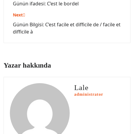
gezinmesi
Günün ifadesi: C’est le bordel
Next
Günün Bilgisi: C’est facile et difficile de / facile et
difficile à
Yazar hakkında
Lale
administrator