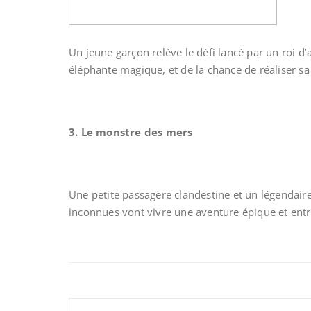
Un jeune garçon relève le défi lancé par un roi d
éléphante magique, et de la chance de réaliser 
3. Le monstre des mers
Une petite passagère clandestine et un légendai
inconnues vont vivre une aventure épique et entr