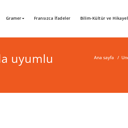
Gramer
Fransızca İfadeler
Bilim-Kültür ve Hikaye
ıyla uyumlu
Ana sayfa
/
Un