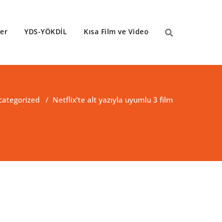
ler
YDS-YÖKDİL
Kısa Film ve Video
categorized
/
Netflix’te alt yazıyla uyumlu 3 film