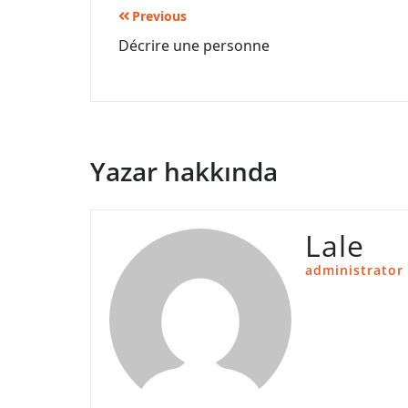
Yazı
Previous
Décrire une personne
gezinmesi
Yazar hakkında
Lale
administrator