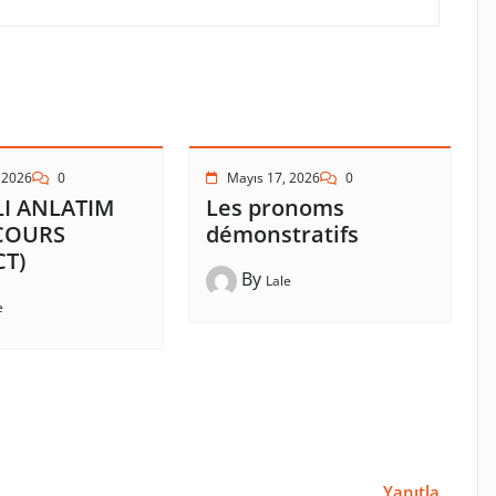
 2026
0
Mayıs 17, 2026
0
I ANLATIM
Les pronoms
SCOURS
démonstratifs
CT)
By
Lale
e
Yanıtla