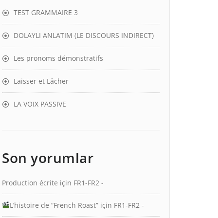
TEST GRAMMAIRE 3
DOLAYLI ANLATIM (LE DISCOURS INDIRECT)
Les pronoms démonstratifs
Laisser et Lâcher
LA VOIX PASSIVE
Son yorumlar
Production écrite
için
FR1-FR2 -
L’histoire de “French Roast”
için
FR1-FR2 -