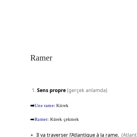
Ramer
Sens propre
(gerçek anlamda)
➡️
Une rame:
Kürek
➡️
Ramer:
Kürek çekmek
Il va traverser l’Atlantique à la rame.
(Atlant