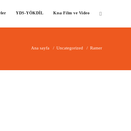
ler
YDS-YÖKDİL
Kısa Film ve Video
Ana sayfa
/
Uncategorized
/
Ramer