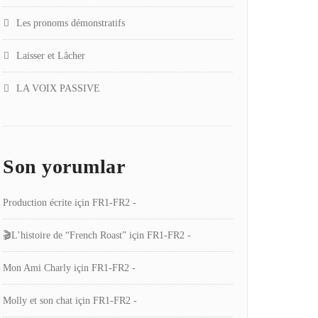
Les pronoms démonstratifs
Laisser et Lâcher
LA VOIX PASSIVE
Son yorumlar
Production écrite
için
FR1-FR2 -
🎬L’histoire de “French Roast”
için
FR1-FR2 -
Mon Ami Charly
için
FR1-FR2 -
Molly et son chat
için
FR1-FR2 -