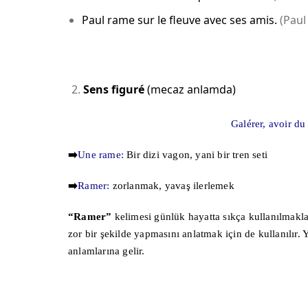
Paul rame sur le fleuve avec ses amis.
(Paul 
Sens figuré
(mecaz anlamda)
Galérer, avoir du 
➡️
Une rame:
Bir dizi vagon, yani bir tren seti
➡️
Ramer:
zorlanmak, yavaş ilerlemek
“Ramer”
kelimesi günlük hayatta sıkça kullanılmakla 
zor bir şekilde yapmasını anlatmak için de kullanılı
anlamlarına gelir.