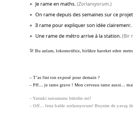
Je rame en maths.
(Zorlanıyorum.)
On rame depuis des semaines sur ce projet
Il rame pour expliquer son idée clairemen
t
Une rame de métro arrive à la station.
(Bir 
🛠
Bu anlam, lokomotifsiz, birlikte hareket eden metro
– T’as fini ton exposé pour demain ?
– Pff… je rame grave ! Mon cerveau rame aussi… mais
– Yarınki sunumunu bitirdin mi?
– Off… fena halde zorlanıyorum! Beynim de yavaş il