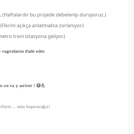
.
(Haftalardır bu projede debelenip duruyoruz.)
. (Fikrini açıkça anlatmakta zorlanıyor.)
metro treni istasyona geliyor.)
 vagonlarını ifade eder.
 on va y arriver ! 😅💪
erliyor… ama başaracağız!