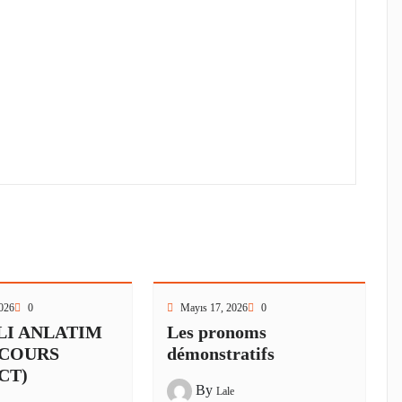
026
0
Mayıs 17, 2026
0
LI ANLATIM
Les pronoms
SCOURS
démonstratifs
CT)
By
Lale