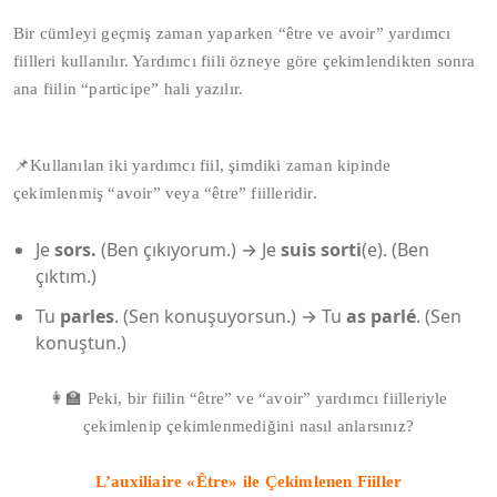
Bir cümleyi geçmiş zaman yaparken “être ve avoir” yardımcı
fiilleri kullanılır. Yardımcı fiili özneye göre çekimlendikten sonra
ana fiilin “participe” hali yazılır.
📌Kullanılan iki yardımcı fiil, şimdiki zaman kipinde
çekimlenmiş “avoir” veya “être” fiilleridir.
Je
sors.
(Ben çıkıyorum.) → Je
suis sorti
(e). (Ben
çıktım.)
Tu
parles
. (Sen konuşuyorsun.) → Tu
as parlé
. (Sen
konuştun.)
👩‍🏫 Peki, bir fiilin “être” ve “avoir” yardımcı fiilleriyle
çekimlenip çekimlenmediğini nasıl anlarsınız?
L’auxiliaire «Être» ile Çekimlenen Fiiller