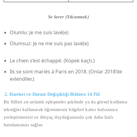
Se laver (Yıkanmak)
Olumlu: Je me suis lavé(e)
Olumsuz: Je ne me suis pas lavé(e)
Le chien s’est échappé. (Köpek kaçtı.)
Ils se sont mariés à Paris en 2018. (Onlar 2018’de
evlendiler.)
2. Hareket ve Durum Değişikliği Bildiren 14 Fiil
Bu fiilleri zıt anlamlı eşleşmeler şeklinde ya da görsel kodlama
tekniğini kullanarak öğrenmeniz bilgileri kalıcı hafızanıza
yerleştirmenizi ve ihtiyaç duyduğunuzda çok daha hızlı
hatırlamanızı sağlar.