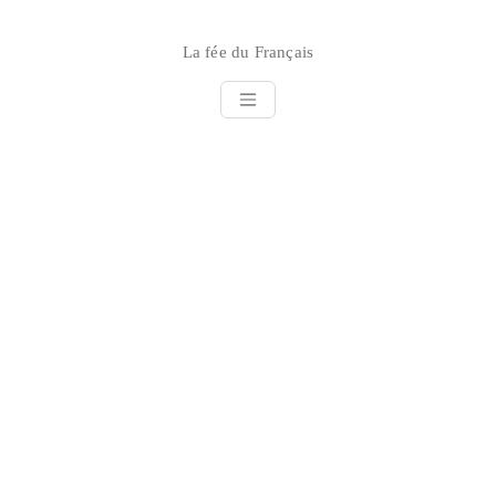
Skip
to
La fée du Français
content