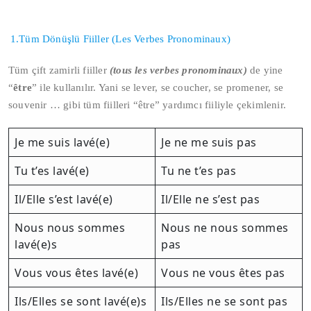
1.Tüm Dönüşlü Fiiller (Les Verbes Pronominaux)
Tüm çift zamirli fiiller
(tous les verbes pronominaux)
de yine
“
être
” ile kullanılır. Yani se lever, se coucher, se promener, se
souvenir … gibi tüm fiilleri “être” yardımcı fiiliyle çekimlenir.
Je me suis lavé(e)
Je ne me suis pas
Tu t’es lavé(e)
Tu ne t’es pas
Il/Elle s’est lavé(e)
Il/Elle ne s’est pas
Nous nous sommes
Nous ne nous sommes
lavé(e)s
pas
Vous vous êtes lavé(e)
Vous ne vous êtes pas
Ils/Elles se sont lavé(e)s
Ils/Elles ne se sont pas