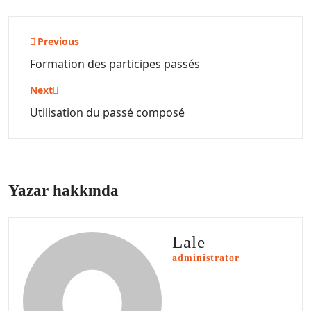
Yazı
Previous
gezinmesi
Formation des participes passés
Next
Utilisation du passé composé
Yazar hakkında
Lale
administrator