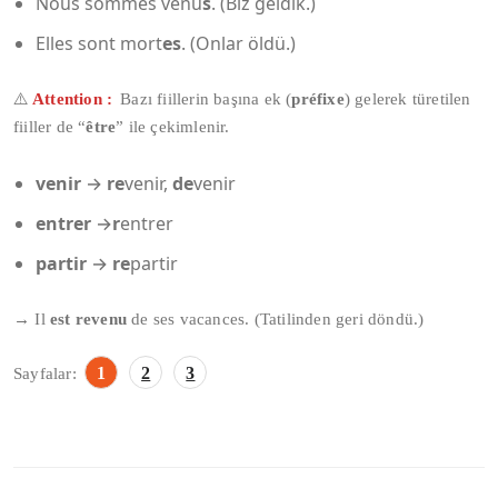
Nous sommes venu
s
. (Biz geldik.)
Elles sont mort
es
. (Onlar öldü.)
⚠️
Attention :
Bazı fiillerin başına ek (
préfixe
) gelerek türetilen
fiiller de “
être
” ile çekimlenir.
venir
→
re
venir,
de
venir
entrer
→
r
entrer
partir
→
re
partir
→ Il
est
revenu
de ses vacances. (Tatilinden geri döndü.)
1
2
3
Sayfalar: