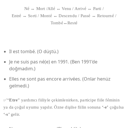
Né ↔ Mort /Allé ↔ Venu / Arrivé ↔ Parti /
Entré ↔ Sorti / Monté ↔ Descendu / Passé ↔ Retourné /
Tombé↔Resté
Il est tombé. (O düştü.)
Je ne suis pas né(e) en 1991. (Ben 1991’de
doğmadım.)
Elles ne sont pas encore arrivées. (Onlar henüz
gelmedi.)
✅“
Etre
” yardımcı fiiliyle çekimlenirken, participe fiile féminin
ya da çoğul uyumu yapılır. Özne dişilse fiilin sonuna
‘-e’
çoğulsa
‘-s’
gelir.