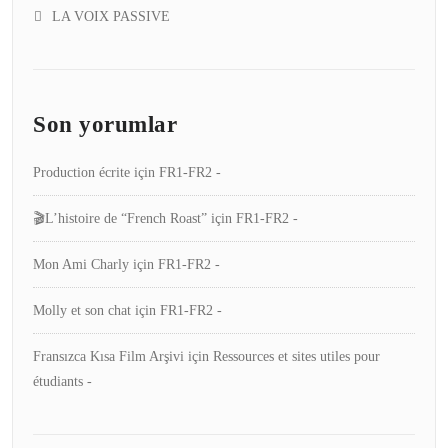
LA VOIX PASSIVE
Son yorumlar
Production écrite
için
FR1-FR2 -
🎬L’histoire de “French Roast”
için
FR1-FR2 -
Mon Ami Charly
için
FR1-FR2 -
Molly et son chat
için
FR1-FR2 -
Fransızca Kısa Film Arşivi
için
Ressources et sites utiles pour
étudiants -