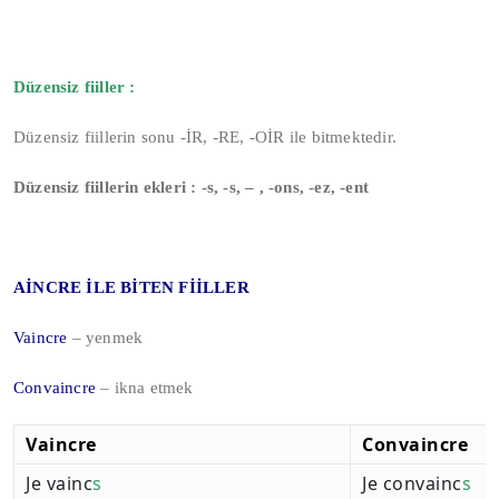
Düzensiz fiiller :
Düzensiz fiillerin sonu -İR, -RE, -OİR ile bitmektedir.
Düzensiz fiillerin ekleri : -s, -s, – , -ons, -ez, -ent
AİNCRE İLE BİTEN FİİLLER
Vaincre
– yenmek
Convaincre
– ikna etmek
Vaincre
Convaincre
Je vainc
s
Je convainc
s