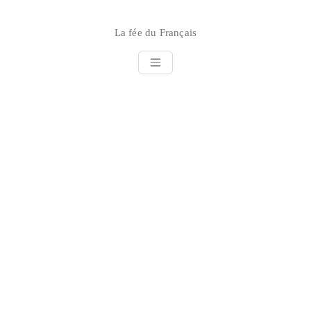
Skip
to
La fée du Français
content