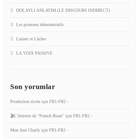
DOLAYLI ANLATIM (LE DISCOURS INDIRECT)
Les pronoms démonstratifs
Laisser et Lâcher
LA VOIX PASSIVE
Son yorumlar
Production écrite
için
FR1-FR2 -
🎬L’histoire de “French Roast”
için
FR1-FR2 -
Mon Ami Charly
için
FR1-FR2 -