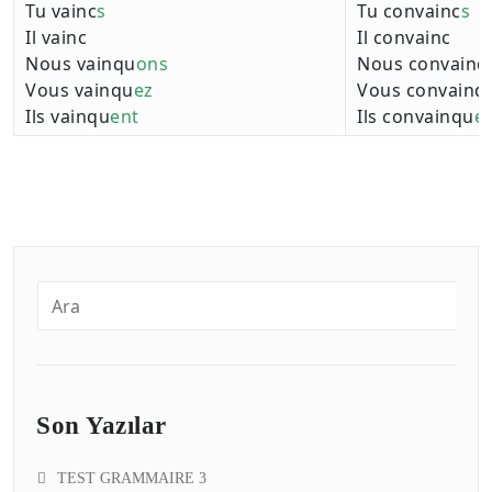
Tu vainc
s
Tu convainc
s
Il vainc
Il convainc
Nous vainqu
ons
Nous convainq
Vous vainqu
ez
Vous convainq
Ils vainqu
ent
Ils convainqu
e
Son Yazılar
TEST GRAMMAIRE 3