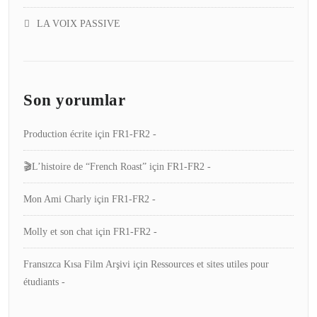
LA VOIX PASSIVE
Son yorumlar
Production écrite
için
FR1-FR2 -
🎬L’histoire de “French Roast”
için
FR1-FR2 -
Mon Ami Charly
için
FR1-FR2 -
Molly et son chat
için
FR1-FR2 -
Fransızca Kısa Film Arşivi
için
Ressources et sites utiles pour
étudiants -