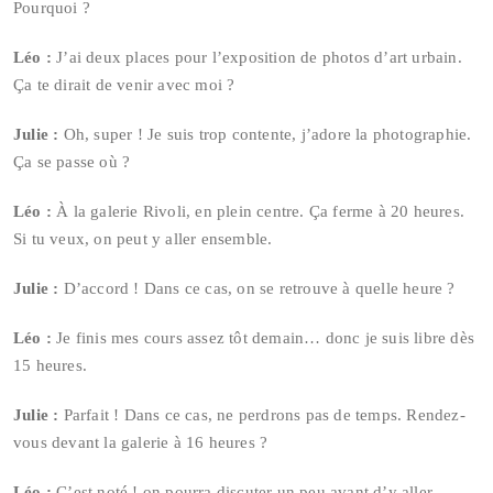
Pourquoi ?
Léo :
J’ai deux places pour l’exposition de photos d’art urbain.
Ça te dirait de venir avec moi ?
Julie :
Oh, super ! Je suis trop contente, j’adore la photographie.
Ça se passe où ?
Léo :
À la galerie Rivoli, en plein centre. Ça ferme à 20 heures.
Si tu veux, on peut y aller ensemble.
Julie :
D’accord ! Dans ce cas, on se retrouve à quelle heure ?
Léo :
Je finis mes cours assez tôt demain… donc je suis libre dès
15 heures.
Julie :
Parfait ! Dans ce cas, ne perdrons pas de temps. Rendez-
vous devant la galerie à 16 heures ?
Léo :
C’est noté ! on pourra discuter un peu avant d’y aller.