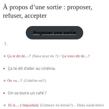
À propos d’une sortie : proposer,
refuser, accepter
Proposer une sortie
🔹
Ça te dit de…?
(Sana uyar mı ?) /
Ça vous dit de…?
Ça te dit d’aller au cinéma.
🔹
On va…?
(Gidelim mi?)
On va boire un café ?
🔹
Et si… (+imparfait)
(Gitmeye ne dersin?) – Daha nazik/öneri