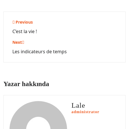
Yazı
Previous
gezinmesi
C’est la vie !
Next
Les indicateurs de temps
Yazar hakkında
Lale
administrator