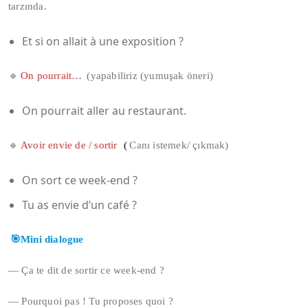
tarzında.
Et si on allait à une exposition ?
🔹
On pourrait…
(yapabiliriz (yumuşak öneri)
On pourrait aller au restaurant.
🔹
Avoir envie de / sortir
(
Canı istemek/ çıkmak)
On sort ce week-end ?
Tu as envie d’un café ?
🎯Mini dialogue
— Ça te dit de sortir ce week-end ?
— Pourquoi pas ! Tu proposes quoi ?