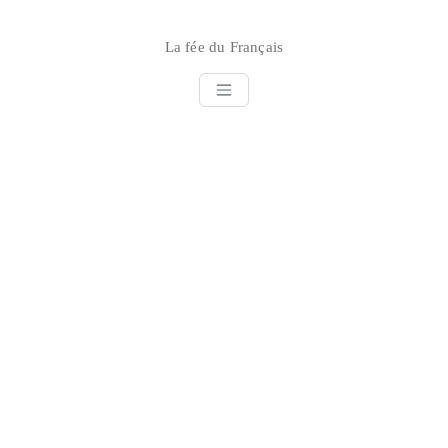
Skip
to
La fée du Français
content