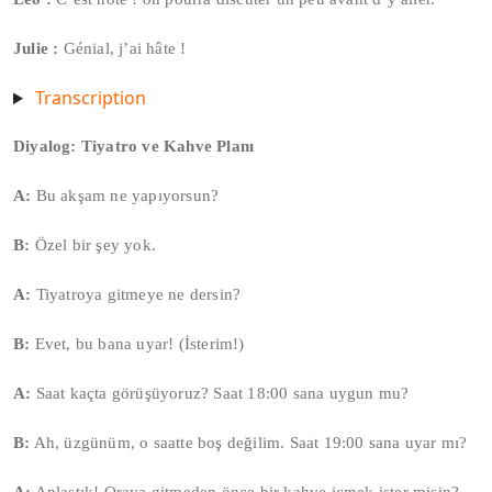
Julie :
Génial, j’ai hâte !
Transcription
Diyalog: Tiyatro ve Kahve Planı
A:
Bu akşam ne yapıyorsun?
B:
Özel bir şey yok.
A:
Tiyatroya gitmeye ne dersin?
B:
Evet, bu bana uyar! (İsterim!)
A:
Saat kaçta görüşüyoruz? Saat 18:00 sana uygun mu?
B:
Ah, üzgünüm, o saatte boş değilim. Saat 19:00 sana uyar mı?