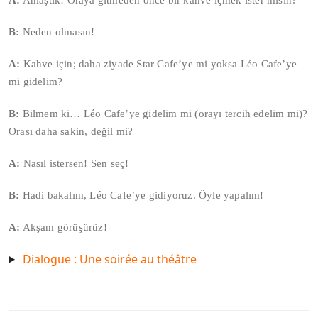
A:
Anlaştık! Oraya gitmeden önce bir kahve içmek ister misin?
B:
Neden olmasın!
A:
Kahve için; daha ziyade Star Cafe’ye mi yoksa Léo Cafe’ye
mi gidelim?
B:
Bilmem ki… Léo Cafe’ye gidelim mi (orayı tercih edelim mi)?
Orası daha sakin, değil mi?
A:
Nasıl istersen! Sen seç!
B:
Hadi bakalım, Léo Cafe’ye gidiyoruz. Öyle yapalım!
A:
Akşam görüşürüz!
Dialogue : Une soirée au théâtre