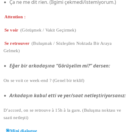
Ça ne me dit rien. (İlgimi çekmedi/istemiyorum.)
Attention :
Se voir
(Görüşmek / Vakit Geçirmek)
Se retrouver
(Buluşmak / Sözleşilen Noktada Bir Araya
Gelmek)
Eğer bir arkadaşına “Görüşelim mi?” dersen:
On se voit ce week-end ? (Genel bir teklif)
Arkadaşın kabul etti ve yer/saat netleştiriyorsanız:
D’accord, on se retrouve à 15h à la gare
.
(Buluşma noktası ve
saati netleşti)
🎯Mini dialogue