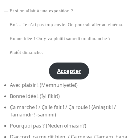
— Et si on allait à une exposition ?
— Bof… Je n’ai pas trop envie. On pourrait aller au cinéma.
— Bonne idée ! On y va plutôt samedi ou dimanche ?
— Plutôt dimanche.
Accepter
Avec plaisir ! (Memnuniyetle!)
Bonne idée ! (İyi fikir!)
Ça marche ! / Ça le fait ! / Ça roule ! (Anlaştık! /
Tamamdır! -samimi)
Pourquoi pas ? (Neden olmasın?)
D’accord, ça me dit bien. / Ça me va. (Tamam, bana