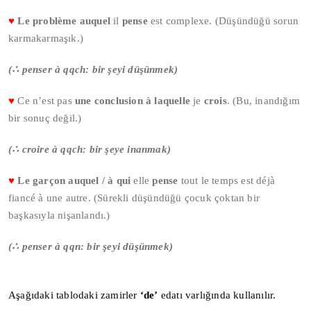
♥
Le problème auquel
il
pense
est complexe. (Düşündüğü sorun
karmakarmaşık.)
(
∴
penser à qqch: bir şeyi düşünmek)
♥
Ce n’est pas
une conclusion à laquelle
je
crois
. (Bu, inandığım
bir sonuç değil.)
(
∴
croire à qqch: bir şeye inanmak)
♥
Le garçon auquel / à qui
elle
pense
tout le temps est déjà
fiancé à une autre. (Sürekli düşündüğü çocuk çoktan bir
başkasıyla nişanlandı.)
(
∴
penser à qqn: bir şeyi düşünmek)
Aşağıdaki tablodaki zamirler
‘de’
edatı varlığında kullanılır.