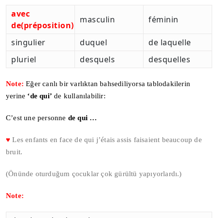
avec
masculin
féminin
de(préposition)
singulier
duquel
de laquelle
pluriel
desquels
desquelles
Note:
Eğer canlı bir varlıktan bahsediliyorsa tablodakilerin
yerine
‘de qui’
de kullanılabilir:
C’est une personne
de qui …
♥
Les enfants en face de qui j’étais assis faisaient beaucoup de
bruit.
(Önünde oturduğum çocuklar çok gürültü yapıyorlardı.)
Note: