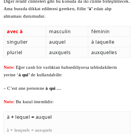
Diğer rélatif cümleleri gibi bu konuda da iki cümle birleştirilecek.
Ama burada dikkat edilmesi gereken, fiilin
‘à’
edatı alıp
almaması durumudur.
avec à
masculin
féminin
singulier
auquel
à laquelle
pluriel
auxquels
auxquelles
Note:
Eğer canlı bir varlıktan bahsediliyorsa tablodakilerin
yerine ‘
à qui’
de kullanılabilir:
– C’est une personne
à qui …
Note:
Bu kural önemlidir:
à
+
lequel
=
auquel
à
+
lesquels
=
auxquels