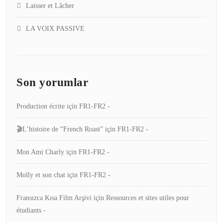
Laisser et Lâcher
LA VOIX PASSIVE
Son yorumlar
Production écrite
için
FR1-FR2 -
🎬L’histoire de “French Roast”
için
FR1-FR2 -
Mon Ami Charly
için
FR1-FR2 -
Molly et son chat
için
FR1-FR2 -
Fransızca Kısa Film Arşivi
için
Ressources et sites utiles pour
étudiants -