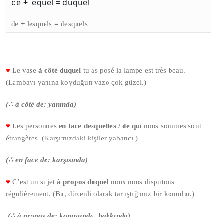
de
+
lequel
=
duquel
de
+
lesquels
=
desquels
♥
Le vase
à côté duquel
tu as posé la lampe est très beau.
(Lambayı yanına koyduğun vazo çok güzel.)
(
∴
à côté de: yanında)
♥
Les personnes
en face desquelles / de qui
nous sommes sont
étrangères. (Karşımızdaki kişiler yabancı.)
(
∴
en face de: karşısında)
♥
C’est un sujet
à propos duquel
nous nous disputons
régulièrement. (Bu, düzenli olarak tartıştığımız bir konudur.)
(
∴
à propos de: konusunda, hakkında)