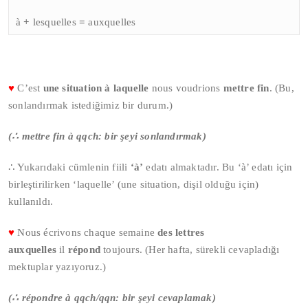
à
+
lesquelles
=
auxquelles
♥
C’est
une situation à laquelle
nous voudrions
mettre fin
. (Bu,
sonlandırmak istediğimiz bir durum.)
(
∴
mettre fin à qqch: bir şeyi sonlandırmak)
∴ Yukarıdaki cümlenin fiili
‘à’
edatı almaktadır. Bu ‘à’ edatı için
birleştirilirken ‘laquelle’ (une situation, dişil olduğu için)
kullanıldı.
♥
Nous écrivons chaque semaine
des lettres
auxquelles
il
répond
toujours. (Her hafta, sürekli cevapladığı
mektuplar yazıyoruz.)
(
∴
répondre à qqch/qqn: bir şeyi cevaplamak)