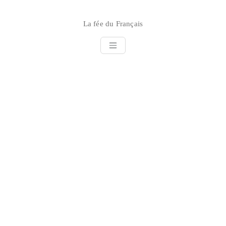
Skip
to
La fée du Français
content