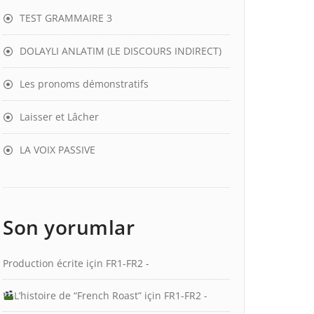
TEST GRAMMAIRE 3
DOLAYLI ANLATIM (LE DISCOURS INDIRECT)
Les pronoms démonstratifs
Laisser et Lâcher
LA VOIX PASSIVE
Son yorumlar
Production écrite
için
FR1-FR2 -
L’histoire de “French Roast”
için
FR1-FR2 -