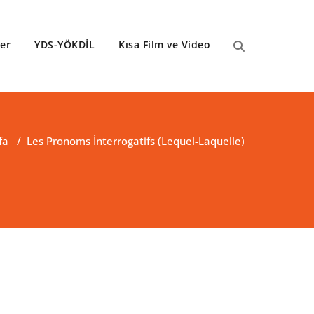
ler
YDS-YÖKDİL
Kısa Film ve Video
fa
/
Les Pronoms İnterrogatifs (Lequel-Laquelle)