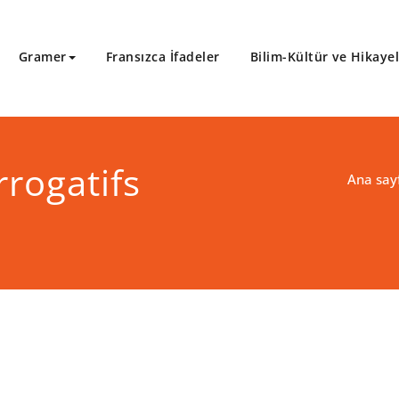
Gramer
Fransızca İfadeler
Bilim-Kültür ve Hikaye
rogatifs
Ana say