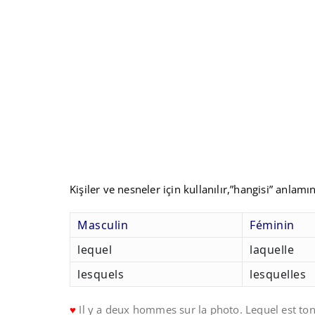
Kişiler ve nesneler için kullanılır,”hangisi” anlamın
Masculin
Féminin
lequel
laquelle
lesquels
lesquelles
♥
Il y a deux hommes sur la photo. Lequel est ton