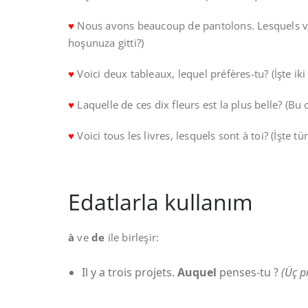
♥
Nous avons beaucoup de pantolons. Lesquels vo
hoşunuza gitti?)
♥
Voici deux tableaux, lequel préfères-tu? (İşte iki
♥
Laquelle de ces dix fleurs est la plus belle? (Bu 
♥
Voici tous les livres, lesquels sont à toi? (İşte t
Edatlarla kullanım
à
ve
de
ile birleşir:
Il y a trois projets.
Auquel
penses-tu ?
(Üç p