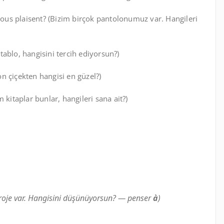
us plaisent? (Bizim birçok pantolonumuz var. Hangileri
 tablo, hangisini tercih ediyorsun?)
on çiçekten hangisi en güzel?)
üm kitaplar bunlar, hangileri sana ait?)
roje var. Hangisini düşünüyorsun? — penser
à
)