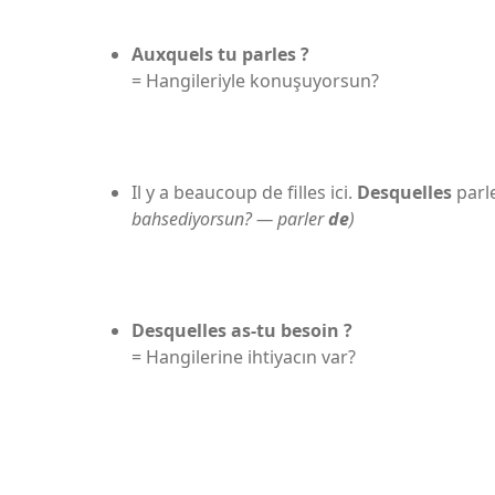
Auxquels tu parles ?
= Hangileriyle konuşuyorsun?
Il y a beaucoup de filles ici.
Desquelles
parl
bahsediyorsun? — parler
de
)
Desquelles as-tu besoin ?
= Hangilerine ihtiyacın var?