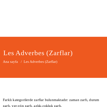
Les Adverbes (Zarflar)
Ana sayfa
/
Les Adverbes (Zarflar)
Farklı kategorilerde zarflar bulunmaktadır: zaman zarfı, durum
zarfı, yer-yön zarfı, azlık-çokluk zarfı.