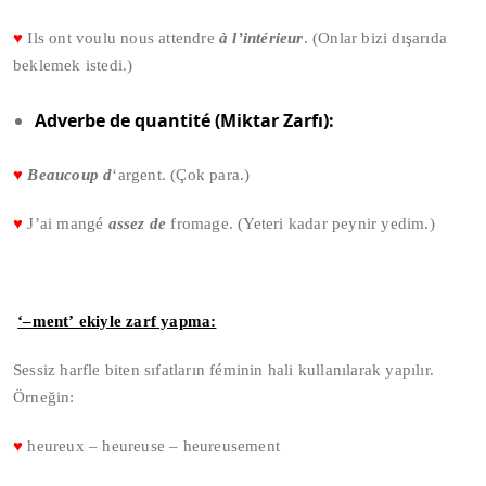
♥
Ils ont voulu nous attendre
à l’intérieur
. (Onlar bizi dışarıda
beklemek istedi.)
Adverbe de quantité (Miktar Zarfı):
♥
Beaucoup d
‘argent. (Çok para.)
♥
J’ai mangé
assez de
fromage. (Yeteri kadar peynir yedim.)
‘–ment’ ekiyle zarf yapma:
Sessiz harfle biten sıfatların féminin hali kullanılarak yapılır.
Örneğin:
♥
heureux – heureuse – heureusement