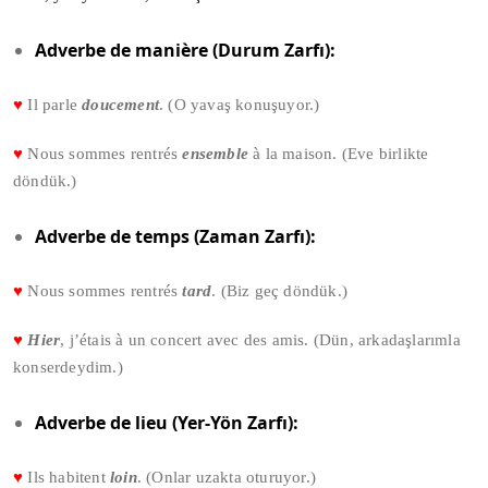
Adverbe de manière (Durum Zarfı):
♥
Il parle
doucement
. (O yavaş konuşuyor.)
♥
Nous sommes rentrés
ensemble
à la maison. (Eve birlikte
döndük.)
Adverbe de temps (Zaman Zarfı):
♥
Nous sommes rentrés
tard
. (Biz geç döndük.)
♥
Hier
, j’étais à un concert avec des amis. (Dün, arkadaşlarımla
konserdeydim.)
Adverbe de lieu (Yer-Yön Zarfı):
♥
Ils habitent
loin
. (Onlar uzakta oturuyor.)