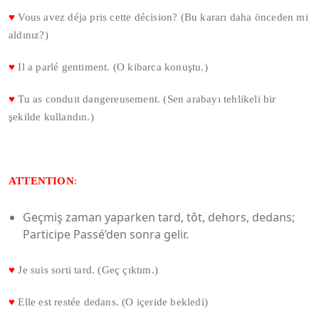
♥
Vous avez déja pris cette décision? (Bu kararı daha önceden mi
aldınız?)
♥
Il a parlé gentiment. (O kibarca konuştu.)
♥
Tu as conduit dangereusement. (Sen arabayı tehlikeli bir
şekilde kullandın.)
ATTENTION
:
Geçmiş zaman yaparken tard, tôt, dehors, dedans;
Participe Passé’den sonra gelir.
♥
Je suis sorti tard. (Geç çıktım.)
♥
Elle est restée dedans. (O içeride bekledi)