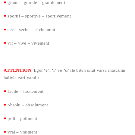
♥
grand – grande – grandement
♥
sportif – sportive – sportivement
♥
sec – sèche – sèchement
♥
vif – vive – vivement
ATTENTION
:
Eğer
‘e’, ‘i’
ve
‘u’
ile biten sıfat varsa masculin
haliyle zarf yapılır.
♥
facile – facilement
♥
obsolu – absolument
♥
poli – poliment
♥
vrai – vraiment