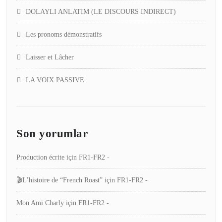
DOLAYLI ANLATIM (LE DISCOURS INDIRECT)
Les pronoms démonstratifs
Laisser et Lâcher
LA VOIX PASSIVE
Son yorumlar
Production écrite
için
FR1-FR2 -
🎬L’histoire de “French Roast”
için
FR1-FR2 -
Mon Ami Charly
için
FR1-FR2 -