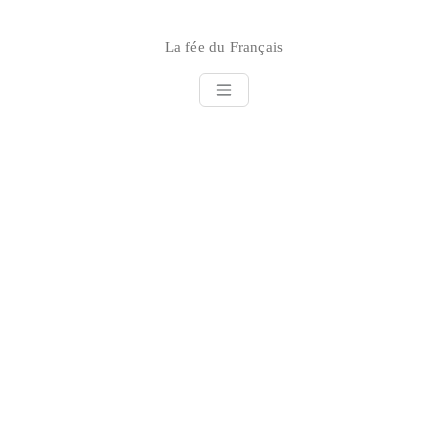
Skip
to
La fée du Français
content