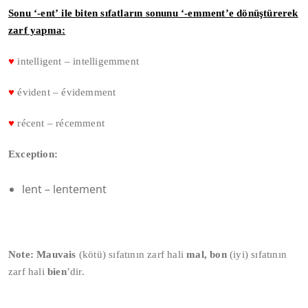
Sonu ‘-ent’ ile biten sıfatların sonunu ‘-emment’e dönüştürerek
zarf yapma:
♥
intelligent – intelligemment
♥
évident – évidemment
♥
récent – récemment
Exception:
lent – lentement
Note:
Mauvais
(kötü) sıfatının zarf hali
mal,
bon
(iyi) sıfatının
zarf hali
bien
’dir.