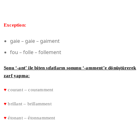
Exception:
gaie – gaie – gaiment
fou – folle – follement
Sonu ‘-ant’ ile biten sıfatların sonunu ‘-amment’e dönüştürerek
zarf yapma:
♥
courant – couramment
♥
brillant – brillamment
♥
étonant – étonnamment