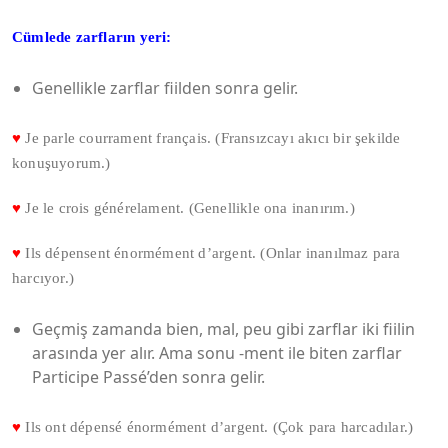
Cümlede zarfların yeri:
Genellikle zarflar fiilden sonra gelir.
♥
Je parle courrament français. (Fransızcayı akıcı bir şekilde
konuşuyorum.)
♥
Je le crois générelament. (Genellikle ona inanırım.)
♥
Ils dépensent énormément d’argent. (Onlar inanılmaz para
harcıyor.)
Geçmiş zamanda bien, mal, peu gibi zarflar iki fiilin
arasında yer alır. Ama sonu -ment ile biten zarflar
Participe Passé’den sonra gelir.
♥
Ils ont dépensé énormément d’argent. (Çok para harcadılar.)