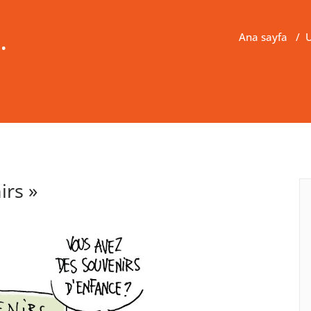
.
Ana sayfa
/
U
irs »