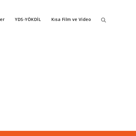
ler
YDS-YÖKDİL
Kısa Film ve Video