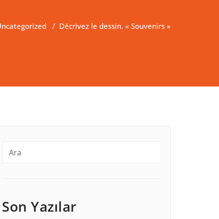
ncategorized
/
Décrivez le dessin. « Souvenirs »
Son Yazılar