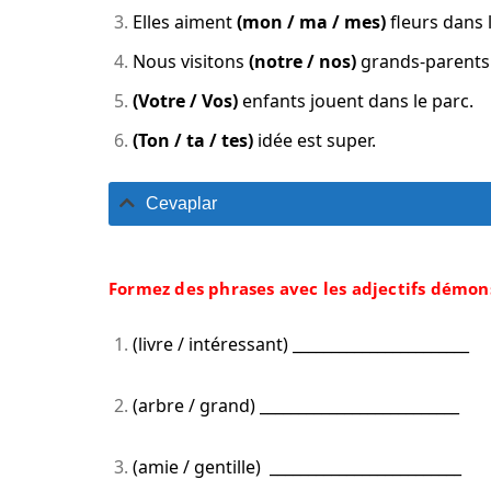
Elles aiment
(mon / ma / mes)
fleurs dans l
Nous visitons
(notre / nos)
grands-parents
(Votre / Vos)
enfants jouent dans le parc.
(Ton / ta / tes)
idée est super.
Cevaplar
Formez des phrases avec les adjectifs démons
(livre / intéressant) _______________________
(arbre / grand) __________________________
(amie / gentille) _________________________