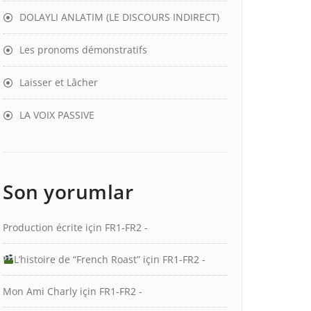
DOLAYLI ANLATIM (LE DISCOURS INDIRECT)
Les pronoms démonstratifs
Laisser et Lâcher
LA VOIX PASSIVE
Son yorumlar
Production écrite
için
FR1-FR2 -
L’histoire de “French Roast”
için
FR1-FR2 -
Mon Ami Charly
için
FR1-FR2 -