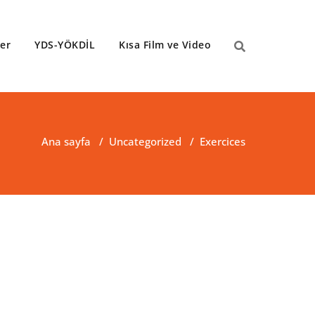
ler
YDS-YÖKDİL
Kısa Film ve Video
Ana sayfa
/
Uncategorized
/
Exercices