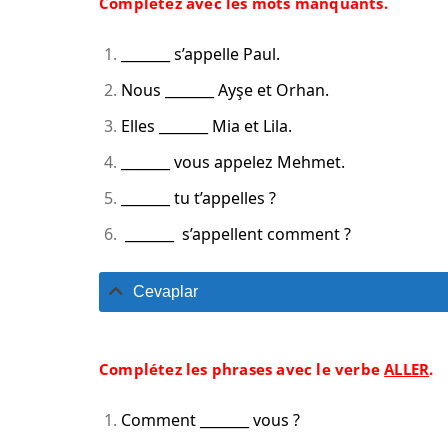
Complétez avec les mots manquants.
_______ s’appelle Paul.
Nous _______ Ayşe et Orhan.
Elles _______ Mia et Lila.
_______ vous appelez Mehmet.
_______ tu t’appelles ?
_______ s’appellent comment ?
Cevaplar
Complétez les phrases avec le verbe
ALLER
.
Comment _______ vous ?