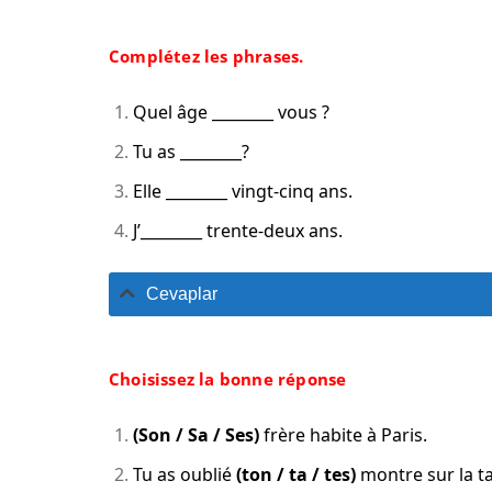
Complétez les phrases.
Quel âge ________ vous ?
Tu as ________?
Elle ________ vingt-cinq ans.
J’________ trente-deux ans.
Cevaplar
Choisissez la bonne réponse
(Son / Sa / Ses)
frère habite à Paris.
Tu as oublié
(ton / ta / tes)
montre sur la ta