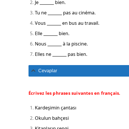
Je _______ bien.
Tu ne _______ pas au cinéma.
Vous _______ en bus au travail.
Elle _______ bien.
Nous _______ à la piscine.
Elles ne _______ pas bien.
Cevaplar
Écrivez les phrases suivantes en français.
Kardeşimin çantası
Okulun bahçesi
Kitapların rengi