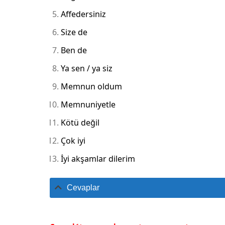
Affedersiniz
Size de
Ben de
Ya sen / ya siz
Memnun oldum
Memnuniyetle
Kötü değil
Çok iyi
İyi akşamlar dilerim
Cevaplar