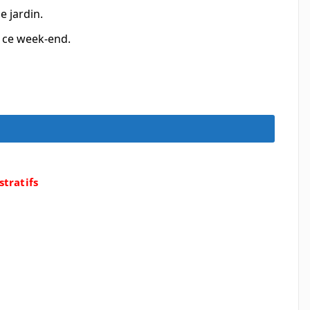
e jardin.
 ce week-end.
tratifs