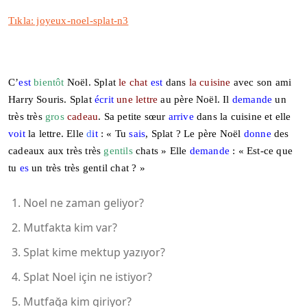
Tıkla: joyeux-noel-splat-n3
C’
est
bientôt
Noël. Splat
le chat
est
dans
la cuisine
avec son ami
Harry Souris. Splat
écrit
une lettre
au père Noël. Il
demande
un
très très
gros
cadeau
. Sa petite sœur
arrive
dans la cuisine et elle
voit
la lettre. Elle
d
it
: « Tu
sais
, Splat ? Le père Noël
donne
des
cadeaux aux très très
gentils
chats » Elle
demande
: « Est-ce que
tu
es
un très très gentil chat ? »
Noel ne zaman geliyor?
Mutfakta kim var?
Splat kime mektup yazıyor?
Splat Noel için ne istiyor?
Mutfağa kim giriyor?