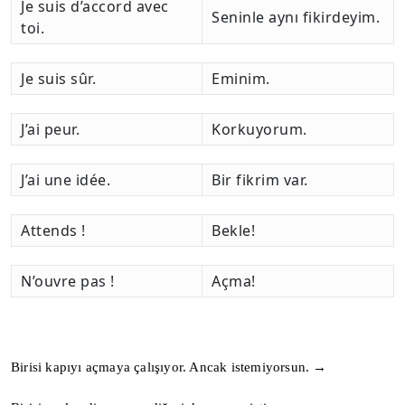
Je suis d’accord avec
Seninle aynı fikirdeyim.
toi.
Je suis sûr.
Eminim.
J’ai peur.
Korkuyorum.
J’ai une idée.
Bir fikrim var.
Attends !
Bekle!
N’ouvre pas !
Açma!
Birisi kapıyı açmaya çalışıyor. Ancak istemiyorsun. →