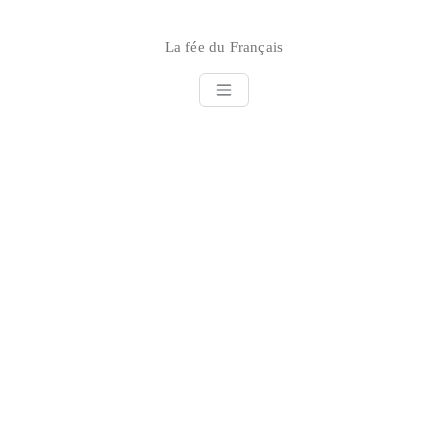
Skip
to
La fée du Français
content