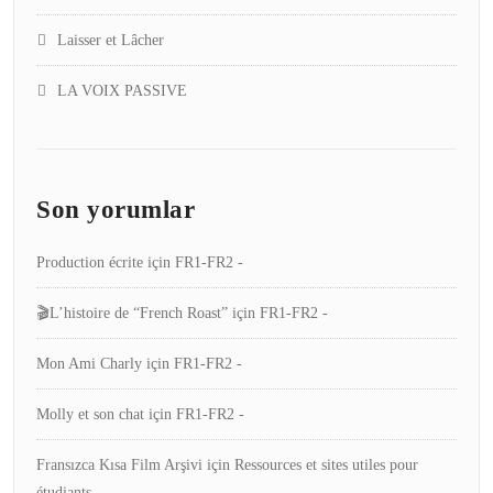
Laisser et Lâcher
LA VOIX PASSIVE
Son yorumlar
Production écrite
için
FR1-FR2 -
🎬L’histoire de “French Roast”
için
FR1-FR2 -
Mon Ami Charly
için
FR1-FR2 -
Molly et son chat
için
FR1-FR2 -
Fransızca Kısa Film Arşivi
için
Ressources et sites utiles pour
étudiants -