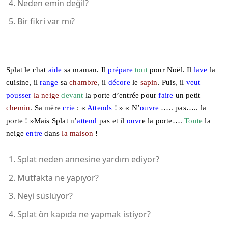
Neden emin değil?
Bir fikri var mı?
Splat le chat
aide
sa maman. Il
prépare
tout
pour Noël. Il
lave
la
cuisine, il
range
sa
chambre
, il
décore
le
sapin
. Puis, il
veut
pousser
la neige
devant
la porte d’entrée pour
faire
un petit
chemin
. Sa mère
crie
: «
Attends
! » « N’
ouvre
….. pas….. la
porte ! »Mais Splat n’
attend
pas et il
ouvr
e la porte….
Toute
la
neige
entre
dans
la maison
!
Splat neden annesine yardım ediyor?
Mutfakta ne yapıyor?
Neyi süslüyor?
Splat ön kapıda ne yapmak istiyor?