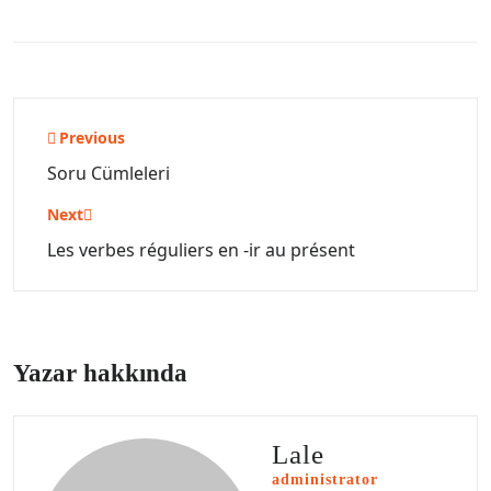
Yazı
Previous
gezinmesi
Soru Cümleleri
Next
Les verbes réguliers en -ir au présent
Yazar hakkında
Lale
administrator