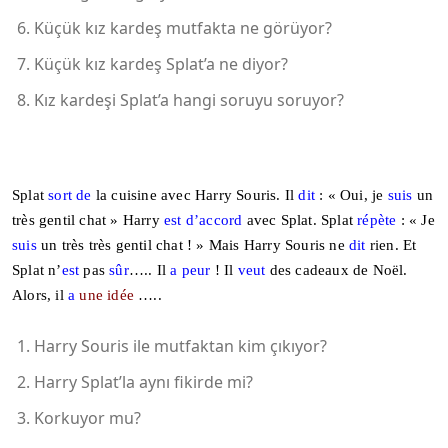
Küçük kız kardeş mutfakta ne görüyor?
Küçük kız kardeş Splat’a ne diyor?
Kız kardeşi Splat’a hangi soruyu soruyor?
Splat
sort de
la cuisine avec Harry Souris. Il
dit
: « Oui, je
suis
un
très gentil chat » Harry
est d’accord
avec Splat. Splat
répète
: « Je
suis
un très très gentil chat ! » Mais Harry Souris ne
dit
rien. Et
Splat n’
est
pas
sûr
….. Il
a peur
! Il
veut
des cadeaux de Noël.
Alors, il
a
une idée
…..
Harry Souris ile mutfaktan kim çıkıyor?
Harry Splat’la aynı fikirde mi?
Korkuyor mu?