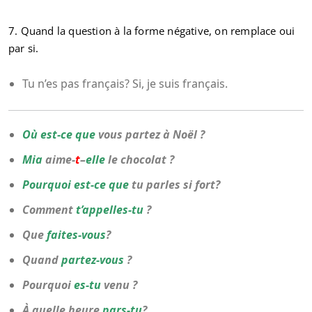
7.
Quand la question à la forme négative, on remplace oui
par si.
Tu n’es pas français? Si, je suis français.
Où est-ce que
vous partez à Noël ?
Mia
aime-
t
–
elle
le chocolat ?
Pourquoi est-ce que
tu parles si fort?
Comment
t’appelles-tu
?
Que
faites-vous
?
Quand
partez-vous
?
Pourquoi
es-tu
venu ?
À quelle heure
pars-tu
?