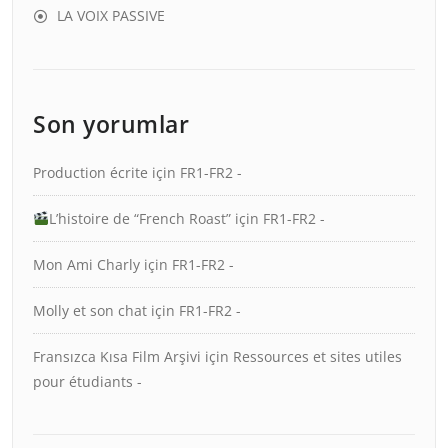
LA VOIX PASSIVE
Son yorumlar
Production écrite
için
FR1-FR2 -
L’histoire de “French Roast”
için
FR1-FR2 -
Mon Ami Charly
için
FR1-FR2 -
Molly et son chat
için
FR1-FR2 -
Fransızca Kısa Film Arşivi
için
Ressources et sites utiles
pour étudiants -