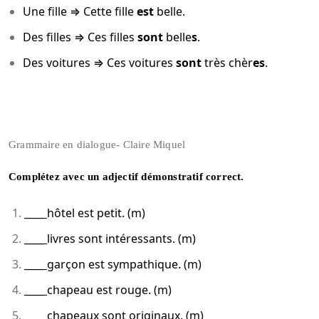
Une fille ⇒ Cette fille
est
belle.
Des filles ⇒ Ces filles
sont
belle
s
.
Des voitures ⇒ Ces voitures
sont
très chèr
es
.
Grammaire en dialogue- Claire Miquel
Complétez avec un adjectif démonstratif correct.
____
hôtel est petit. (m)
____
livres sont intéressants. (m)
____
garçon est sympathique. (m)
____
chapeau est rouge. (m)
____
chapeaux sont originaux. (m)