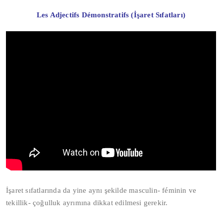
Les Adjectifs Démonstratifs (İşaret Sıfatları)
İşaret sıfatlarında da yine aynı şekilde masculin- féminin ve
tekillik- çoğulluk ayrımına dikkat edilmesi gerekir.