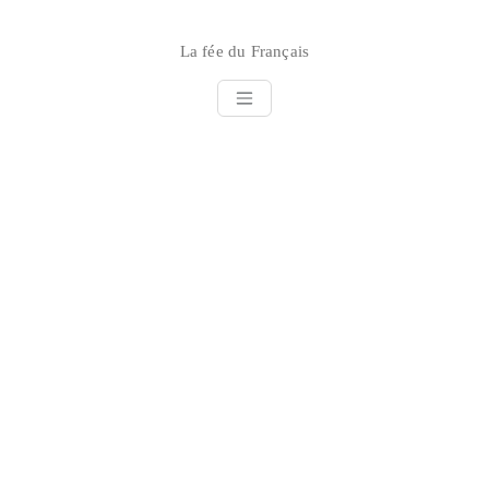
Skip
to
La fée du Français
content