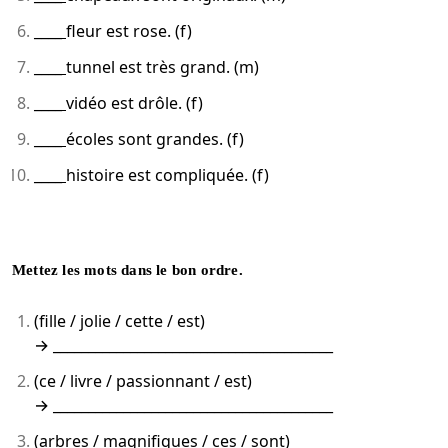
____
fleur est rose. (f)
____
tunnel est très grand. (m)
____
vidéo est drôle. (f)
____
écoles sont grandes. (f)
____
histoire est compliquée. (f)
Mettez les mots dans le bon ordre.
(fille / jolie / cette / est)
→ ________________________________________
(ce / livre / passionnant / est)
→ ________________________________________
(arbres / magnifiques / ces / sont)