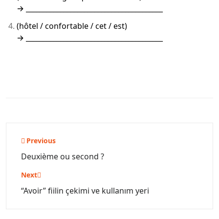
→ ________________________________________
(hôtel / confortable / cet / est)
→ ________________________________________
Yazı
Previous
gezinmesi
Deuxième ou second ?
Next
“Avoir” fiilin çekimi ve kullanım yeri