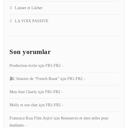
Laisser et Lâcher
LA VOIX PASSIVE
Son yorumlar
Production écrite
için
FR1-FR2 -
🎬L’histoire de “French Roast”
için
FR1-FR2 -
Mon Ami Charly
için
FR1-FR2 -
Molly et son chat
için
FR1-FR2 -
Fransızca Kısa Film Arşivi
için
Ressources et sites utiles pour
étudiants -