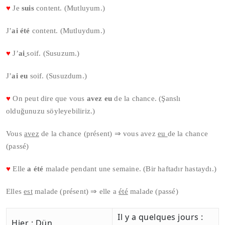
♥
Je
suis
content. (Mutluyum.)
J’
ai été
content. (Mutluydum.)
♥
J’
ai
soif. (Susuzum.)
J’
ai eu
soif. (Susuzdum.)
♥
On peut dire que vous
avez eu
de la chance. (Şanslı
olduğunuzu söyleyebiliriz.)
Vous
avez
de la chance (présent) ⇒ vous avez
eu
de la chance
(passé)
♥
Elle
a été
malade pendant une semaine. (Bir haftadır hastaydı.)
Elles
est
malade (présent) ⇒ elle a
été
malade (passé)
Il y a quelques jours :
Hier : Dün