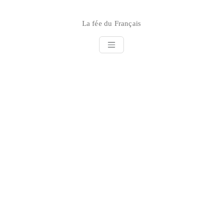
Skip
to
La fée du Français
content