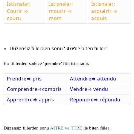
İstisnalar;
İstisnalar;
İstisnalar;
Courir ⇒
mourir
⇒
acquérir ⇒
couru
mort
acquis
Düzensiz fiilerden sonu
‘-dre’
ile biten fiiller:
Bu fiillerden sadece
‘prendre’
fiili istisnadır.
Prendre⇒ pris
Attendre⇒ attendu
Comprendre⇒compris
Vendre⇒ vendu
Apprendre⇒ appris
Répondre⇒ répondu
Düzensiz fiilerden sonu
AİTRE ve TTRE
ile biten fiiler :