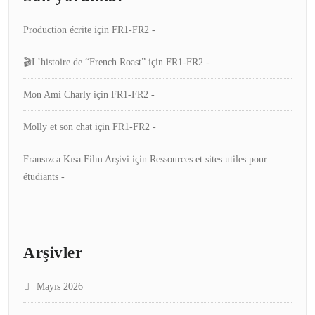
Production écrite
için
FR1-FR2 -
🎬L’histoire de “French Roast”
için
FR1-FR2 -
Mon Ami Charly
için
FR1-FR2 -
Molly et son chat
için
FR1-FR2 -
Fransızca Kısa Film Arşivi
için
Ressources et sites utiles pour
étudiants -
Arşivler
Mayıs 2026