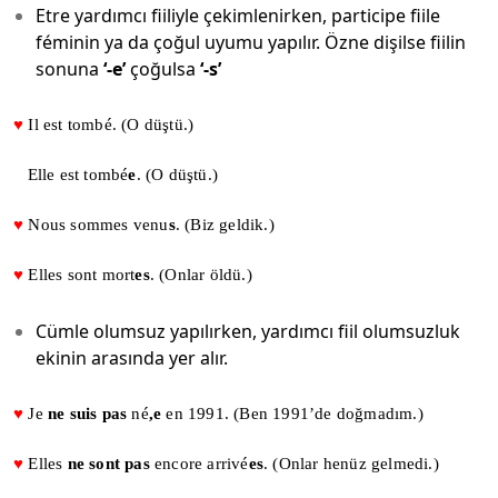
Etre yardımcı fiiliyle çekimlenirken, participe fiile
féminin ya da çoğul uyumu yapılır. Özne dişilse fiilin
sonuna
‘-e’
çoğulsa
‘-s’
♥
Il est tombé. (O düştü.)
Elle est tombé
e
. (O düştü.)
♥
Nous sommes venu
s
. (Biz geldik.)
♥
Elles sont mort
es
. (Onlar öldü.)
Cümle olumsuz yapılırken, yardımcı fiil olumsuzluk
ekinin arasında yer alır.
♥
Je
ne suis pas
né
,e
en 1991. (Ben 1991’de doğmadım.)
♥
Elles
ne sont pas
encore arrivé
es
. (Onlar henüz gelmedi.)