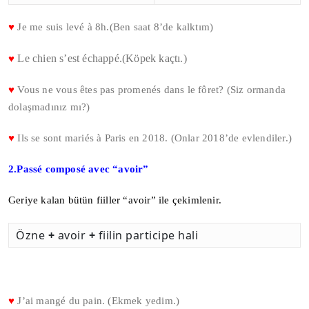
♥
Je me suis levé à 8h.(Ben saat 8’de kalktım)
Le chien s’est échappé.(Köpek kaçtı.)
♥
♥
Vous ne vous êtes pas promenés dans le fôret? (Siz ormanda
dolaşmadınız mı?)
♥
Ils se sont mariés à Paris en 2018. (Onlar 2018’de evlendiler.)
2.Passé composé avec “avoir”
Geriye kalan bütün fiiller “avoir” ile çekimlenir.
Özne
+
avoir
+
fiilin participe hali
♥
J’ai mangé du pain. (Ekmek yedim.)