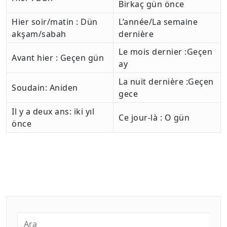
Birkaç gün önce
Hier soir/matin : Dün
L’année/La semaine
akşam/sabah
dernière
Le mois dernier :Geçen
Avant hier : Geçen gün
ay
La nuit dernière :Geçen
Soudain: Aniden
gece
Il y a deux ans: iki yıl
Ce jour-là : O gün
önce