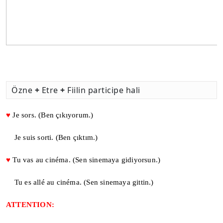
Özne
+
Etre
+
Fiilin participe hali
♥
Je sors. (Ben çıkıyorum.)
Je suis sorti. (Ben çıktım.)
♥
Tu vas au cinéma. (Sen sinemaya gidiyorsun.)
Tu es allé au cinéma. (Sen sinemaya gittin.)
ATTENTION: