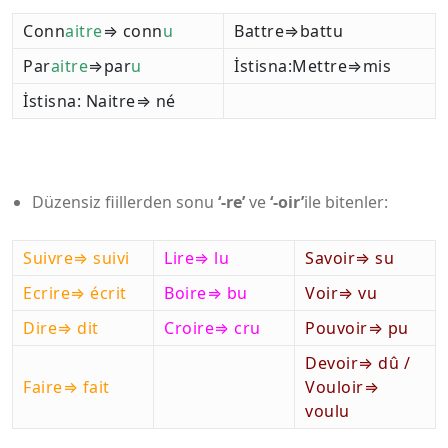
Conn
aitre
⇒ conn
u
Battre⇒battu
Par
aitre
⇒par
u
İstisna:Mettre⇒mis
İstisna: Naitre⇒ né
Düzensiz fiillerden sonu
‘-re’
ve
‘-oir’
ile bitenler:
Suivre⇒ suivi
Lire⇒ lu
Savoir⇒ su
Ecrire⇒ écrit
Boire⇒ bu
Voir⇒ vu
Dire⇒ dit
Croire⇒ cru
Pouvoir⇒ pu
Devoir⇒ dû /
Faire⇒ fait
Vouloir⇒
voulu