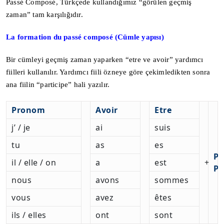
Passé Composé, Türkçede kullandığımız “görülen geçmiş
zaman” tam karşılığıdır.
La formation du passé composé (Cümle yapısı)
Bir cümleyi geçmiş zaman yaparken “etre ve avoir” yardımcı
fiilleri kullanılır. Yardımcı fiili özneye göre çekimledikten sonra
ana fiilin “participe” hali yazılır.
Pronom
Avoir
Etre
j’ / je
ai
suis
tu
as
es
Pa
il / elle / on
a
est
+
Pa
nous
avons
sommes
vous
avez
êtes
ils / elles
ont
sont