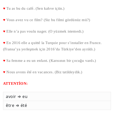
♥
Tu as bu du café. (Sen kahve içtin.)
♥
Vous avez vu ce film? (Siz bu filmi gördünüz mü?)
♥
Elle n’a pas voulu nager. (O yüzmek istemedi.)
♥
En 2016 elle a quitté la Turquie pour s’installer en France.
(Fransa’ya yerleşmek için 2016’da Türkiye’den ayrıldı.)
♥
Sa femme a eu un enfant. (Karısının bir çocuğu vardı.)
♥
Nous avons été en vacances. (Biz tatildeydik.)
ATTENTİON:
avoir ⇒ eu
être ⇒ été