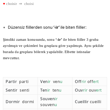
♥
choisir ⇒ choisi
Düzensiz fiillerden sonu
‘-ir’
ile biten fiiller:
Şimdiki zaman konusunda, sonu
‘-ir’
ile biten fiiller 3 gruba
ayrılmıştı ve çekimleri bu gruplara göre yapılmıştı. Aynı şekilde
burada da gruplara bölerek yapılabilir. Elbette istisnalar
mevcuttur.
Partir
parti
Ven
ir
ven
u
Off
rir
off
ert
Sentir
senti
Ten
ir
ten
u
Ouv
rir
ouv
ert
Souven
ir
Dormir
dormi
Cueillir
cueilli
souven
u