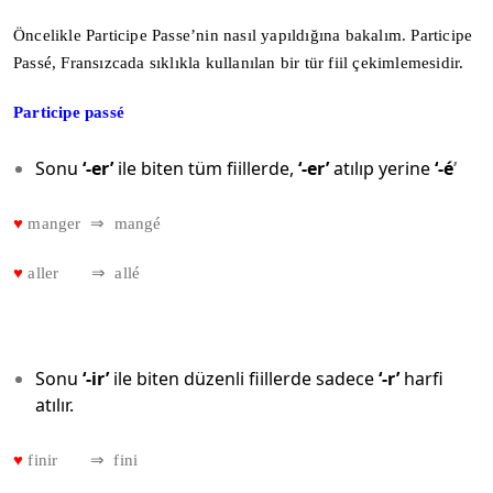
Öncelikle Participe Passe’nin nasıl yapıldığına bakalım. Participe
Passé, Fransızcada sıklıkla kullanılan bir tür fiil çekimlemesidir.
Participe passé
Sonu
‘-er’
ile biten tüm fiillerde,
‘-er’
atılıp yerine
‘-é
’
♥
manger ⇒ mangé
♥
aller ⇒ allé
Sonu
‘-ir’
ile biten düzenli fiillerde sadece
‘-r’
harfi
atılır.
♥
finir ⇒ fini