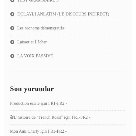
TEST GRAMMAIRE 3
DOLAYLI ANLATIM (LE DISCOURS INDIRECT)
Les pronoms démonstratifs
Laisser et Lâcher
LA VOIX PASSIVE
Son yorumlar
Production écrite
için
FR1-FR2 -
🎬L’histoire de “French Roast”
için
FR1-FR2 -
Mon Ami Charly
için
FR1-FR2 -