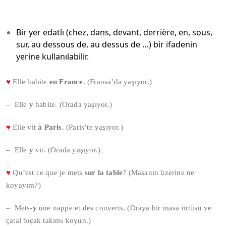
Bir yer edatlı (chez, dans, devant, derrière, en, sous,
sur, au dessous de, au dessus de …) bir ifadenin
yerine kullanılabilir.
♥
Elle habite
en France
. (Fransa’da yaşıyor.)
– Elle
y
habite. (Orada yaşıyor.)
♥
Elle vit
à Paris
. (Paris’te yaşıyor.)
– Elle
y
vit. (Orada yaşıyor.)
♥
Qu’est ce que je mets
sur la table
? (Masanın üzerine ne
koyayım?)
– Mets-
y
une nappe et des couverts. (Oraya bir masa örtüsü ve
çatal bıçak takımı koyun.)