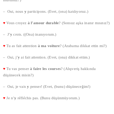
musunuz?)
– Oui, nous
y
participons. (Evet, (ona) katılıyoruz.)
♥
Vous croyez
à l’amour durable
? (Sonsuz aşka inanır mısınız?)
– J’
y
crois. ((Ona) inanıyorum.)
♥
Tu as fait attention
à ma voiture
? (Arabama dikkat ettin mi?)
– Oui, j’
y
ai fait attention. (Evet, (ona) dikkat ettim.)
♥
Tu vas penser
à faire les courses
? (Alışveriş hakkında
düşünecek misin?)
– Oui, je vais
y
penser! (Evet, (bunu) düşüneceğim!)
♥
Je n’
y
réfléchis pas. (Bunu düşünmüyorum.)