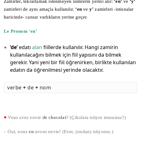
Zamirler, tekrarlamak istenmeyen isimlerin yerini alır:
‘en’
ve
‘y’
zamirleri de aynı amaçla kullanılır.
‘en
ve
y’
zamirleri -istisnalar
haricinde- cansız varlıkların yerine geçer.
Le Pronom ‘en’
‘de’
edatı
alan
fiillerde kullanılır. Hangi zamirin
kullanılacağını bilmek için fiil yapısını da bilmek
gerekir. Yani yeni bir fiil öğrenirken, birlikte kullanılan
edatın da öğrenilmesi yerinde olacaktır.
verbe
+
de
+
nom
♥
Vous avez envie
de chocolat
? (Çikolata istiyor musunuz?)
– Oui, nous
en
avons envie! (Evet, (ondan) istiyoruz.)