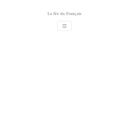
Skip
to
La fée du Français
content