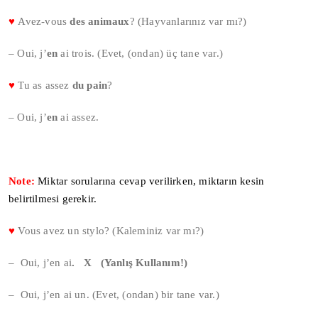
♥
Avez-vous
des animaux
? (Hayvanlarınız var mı?)
– Oui, j’
en
ai trois. (Evet, (ondan) üç tane var.)
♥
Tu as assez
du pain
?
– Oui, j’
en
ai assez.
Note:
Miktar sorularına cevap verilirken, miktarın kesin
belirtilmesi gerekir.
♥
Vous avez un stylo? (Kaleminiz var mı?)
– Oui, j’en ai
.
Χ (Yanlış Kullanım!)
– Oui, j’en ai un. (Evet, (ondan) bir tane var.)