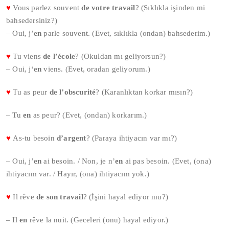
♥
Vous parlez souvent
de votre travail
? (Sıklıkla işinden mi
bahsedersiniz?)
– Oui, j’
en
parle souvent. (Evet, sıklıkla (ondan) bahsederim.)
♥
Tu viens
de l’école
? (Okuldan mı geliyorsun?)
– Oui, j‘
en
viens. (Evet, oradan geliyorum.)
♥
Tu as peur
de l’obscurité
? (Karanlıktan korkar mısın?)
– Tu
en
as peur? (Evet, (ondan) korkarım.)
♥
As-tu besoin
d’argent
? (Paraya ihtiyacın var mı?)
– Oui, j’
en
ai besoin. / Non, je n’
en
ai pas besoin. (Evet, (ona)
ihtiyacım var. / Hayır, (ona) ihtiyacım yok.)
♥
Il rêve
de son travail
? (İşini hayal ediyor mu?)
– Il
en
rêve la nuit. (Geceleri (onu) hayal ediyor.)