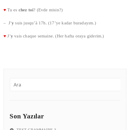
♥
Tu es
chez toi
? (Evde misin?)
– J’
y
suis jusqu’à 17h. (17’ye kadar buradayım.)
♥
J’
y
vais chaque semaine. (Her hafta oraya giderim.)
Son Yazılar