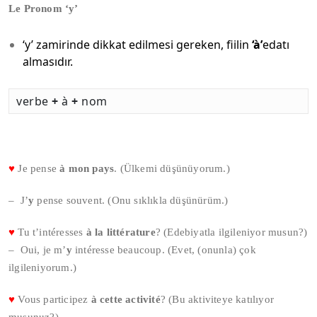
Le Pronom ‘y’
‘y’ zamirinde dikkat edilmesi gereken, fiilin
‘à’
edatı
almasıdır.
verbe
+
à
+
nom
♥
Je pense
à mon pays
. (Ülkemi düşünüyorum.)
– J’
y
pense souvent. (Onu sıklıkla düşünürüm.)
♥
Tu t’intéresses
à la littérature
? (Edebiyatla ilgileniyor musun?)
– Oui, je m’
y
intéresse beaucoup. (Evet, (onunla) çok
ilgileniyorum.)
♥
Vous participez
à cette activité
? (Bu aktiviteye katılıyor