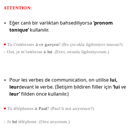
ATTENTION:
Eğer canlı bir varlıktan bahsediliyorsa
‘pronom
tonique’
kullanılır.
♥
Tu t’intéresses
à ce garçon
? (Bu çocukla ilgileniyor musun?)
– Oui, je m’intéresse
à lui
. (Evet, onunla ilgileniyorum.)
Pour les verbes de communication, on utilise
lui,
leur
devant le verbe. (İletişim bildiren fiiller için
‘lui
ve
leur’
fiilden önce kullanılır.)
♥
Tu téléphones
à Paul
? (Paul’ü mü arıyorsun?)
– Je
lui
téléphone. (Onu arıyorum.)