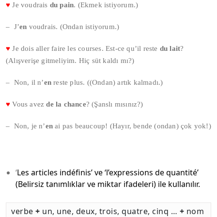
♥
Je voudrais
du pain
. (Ekmek istiyorum.)
– J’
en
voudrais. (Ondan istiyorum.)
♥
Je dois aller faire les courses. Est-ce qu’il reste
du lait
?
(Alışverişe gitmeliyim. Hiç süt kaldı mı?)
– Non, il n’
en
reste plus. ((Ondan) artık kalmadı.)
♥
Vous avez
de la chance
? (Şanslı mısınız?)
– Non, je n’
en
ai pas beaucoup! (Hayır, bende (ondan) çok yok!)
‘
Les articles indéfinis’ ve ‘l’expressions de quantité’
(Belirsiz tanımlıklar ve miktar ifadeleri) ile kullanılır.
verbe
+
un, une, deux, trois, quatre, cinq …
+
nom