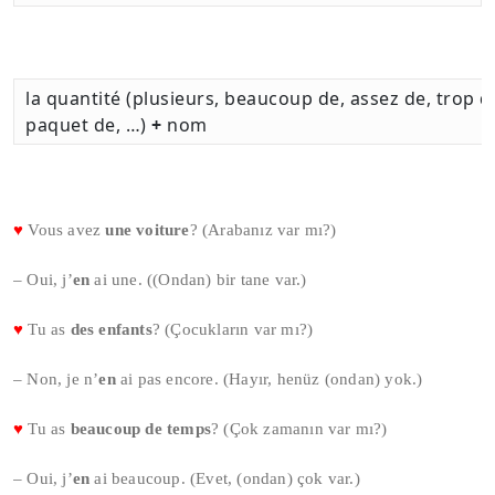
la quantité (plusieurs, beaucoup de, assez de, trop de
paquet de, …)
+
nom
♥
Vous avez
une voiture
? (Arabanız var mı?)
– Oui, j’
en
ai une. ((Ondan) bir tane var.)
♥
Tu as
des enfants
? (Çocukların var mı?)
– Non, je n’
en
ai pas encore. (Hayır, henüz (ondan) yok.)
♥
Tu as
beaucoup de temps
? (Çok zamanın var mı?)
– Oui, j’
en
ai beaucoup. (Evet, (ondan) çok var.)