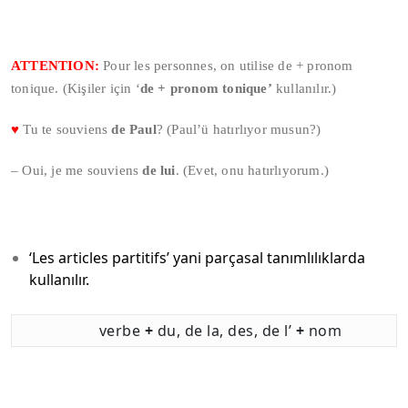
ATTENTION:
Pour les personnes, on utilise de + pronom
tonique. (Kişiler için ‘
de + pronom tonique’
kullanılır.)
♥
Tu te souviens
de Paul
? (Paul’ü hatırlıyor musun?)
– Oui, je me souviens
de lui
. (Evet, onu hatırlıyorum.)
‘Les articles partitifs’ yani parçasal tanımlılıklarda
kullanılır.
verbe
+
du, de la, des, de l’
+
nom