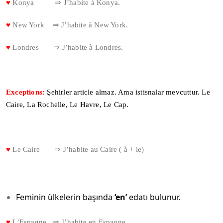
♥
Konya ⇒ J’habite à Konya.
♥
New York ⇒ J’habite à New York.
♥
Londres ⇒ J’habite à Londres.
Exceptions:
Şehirler article almaz. Ama istisnalar mevcuttur. Le
Caire, La Rochelle, Le Havre, Le Cap.
♥
Le Caire ⇒ J’habite au Caire ( à + le)
Feminin ülkelerin başında
‘en’
edatı bulunur.
♥
L’Espagne ⇒ J’habite en Espagne.