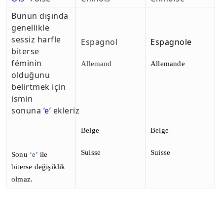
Bunun dışında
genellikle
sessiz harfle
Espagnol
Espagnole
biterse
féminin
Allemand
Allemande
olduğunu
belirtmek için
ismin
sonuna
’e’
ekleriz
Belge
Belge
Suisse
Suisse
Sonu
‘e’
ile
biterse değişiklik
olmaz.