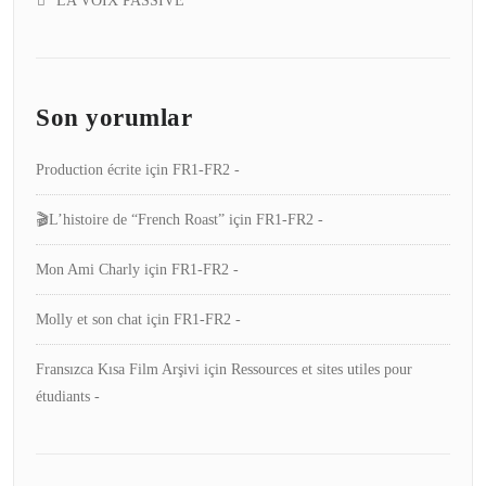
LA VOIX PASSIVE
Son yorumlar
Production écrite
için
FR1-FR2 -
🎬L’histoire de “French Roast”
için
FR1-FR2 -
Mon Ami Charly
için
FR1-FR2 -
Molly et son chat
için
FR1-FR2 -
Fransızca Kısa Film Arşivi
için
Ressources et sites utiles pour
étudiants -