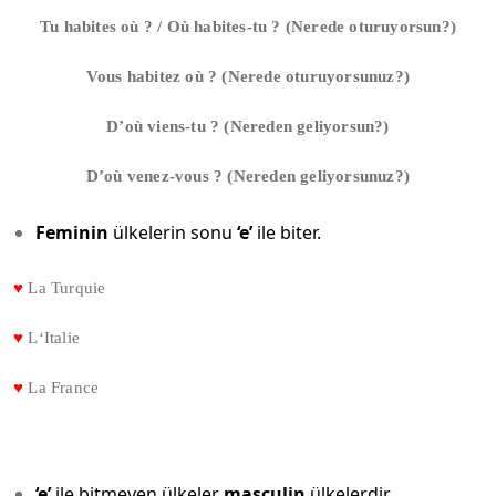
Tu habites où ? / Où habites-tu ? (Nerede oturuyorsun?)
Vous habitez où ? (Nerede oturuyorsunuz?)
D’où viens-tu ? (Nereden geliyorsun?)
D’où venez-vous ? (Nereden geliyorsunuz?)
Feminin
ülkelerin sonu
‘e’
ile biter.
♥
La Turquie
♥
L‘Italie
♥
La France
‘e’
ile bitmeyen ülkeler
masculin
ülkelerdir.