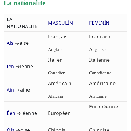
La nationalité
LA
MASCULİN
FEMİNİN
NATİONALİTE
Français
Française
Ais
→aise
Anglais
Anglaise
İtalien
İtalienne
İen
→ienne
Canadien
Canadienne
Américain
Américaine
Ain
→aine
Africain
Africaine
Européenne
Éen
⇒ éenne
Européen
Ois
→oise
Chinois
Chinoise