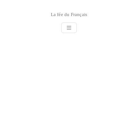
Skip
to
La fée du Français
content