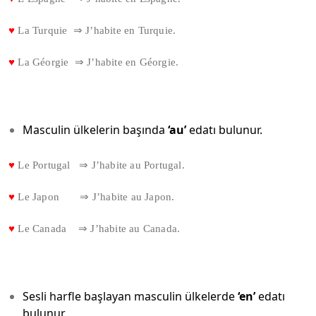
♥
La Turquie ⇒ J’habite en Turquie.
♥
La Géorgie ⇒ J’habite en Géorgie.
Masculin ülkelerin başında
‘au’
edatı bulunur.
♥
Le Portugal ⇒ J’habite au Portugal.
♥
Le Japon ⇒ J’habite au Japon.
♥
Le Canada ⇒ J’habite au Canada.
Sesli harfle başlayan masculin ülkelerde
‘en’
edatı
bulunur.