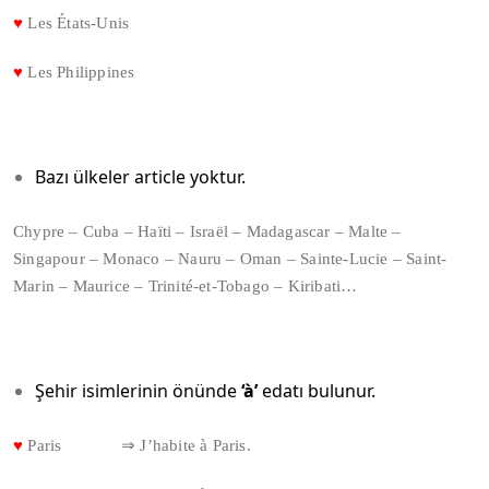
♥
Les États-Unis
♥
Les Philippines
Bazı ülkeler article yoktur.
Chypre – Cuba – Haïti – Israël – Madagascar – Malte –
Singapour – Monaco – Nauru – Oman – Sainte-Lucie – Saint-
Marin – Maurice – Trinité-et-Tobago – Kiribati…
Şehir isimlerinin önünde
‘à’
edatı bulunur.
♥
Paris ⇒ J’habite à Paris.