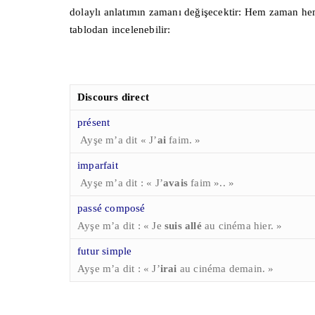
dolaylı anlatımın zamanı değişecektir: Hem zaman hem 
tablodan incelenebilir:
Discours direct
présent
Ayşe
m’a dit « J’
ai
faim
. »
imparfait
Ayşe m’a dit : « J’
avais
faim ».
. »
passé composé
Ayşe m’a dit : « Je
suis allé
au cinéma hier. »
futur simple
Ayşe m’a dit : « J’
irai
au cinéma demain. »