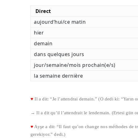
Direct
aujourd’hui/ce matin
hier
demain
dans quelques jours
jour/semaine/mois prochain(e/s)
la semaine dernière
♥
Il a dit: “Je l’attendrai demain.” (O dedi ki: “Yarın
→ Il a dit qu’il l’attendrait le lendemain. (Ertesi gün 
♥
Ayşe a dit: “Il faut qu’on change nos méthodes de t
gerekiyor.” dedi.)