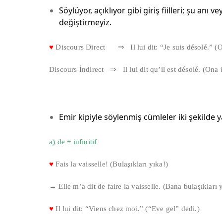
Söylüyor, açıklıyor gibi giriş fiilleri; şu anı v
değiştirmeyiz.
♥
Discours Direct ⇒ Il lui dit: “Je suis désolé.” (
Discours İndirect ⇒ Il lui dit qu’il est désolé. (On
Emir kipiyle söylenmiş cümleler iki şekilde 
a) de + infinitif
♥
Fais la vaisselle! (Bulaşıkları yıka!)
→ Elle m’a dit de faire la vaisselle. (Bana bulaşıkları
♥
Il lui dit: “Viens chez moi.” (“Eve gel” dedi.)