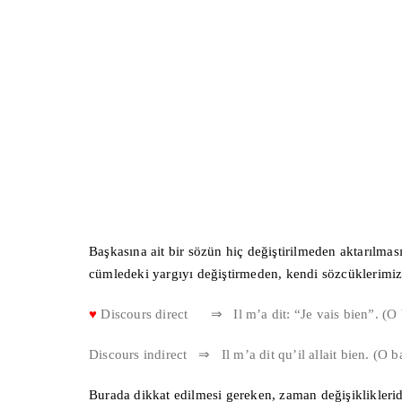
Başkasına ait bir sözün hiç değiştirilmeden aktarılma
cümledeki yargıyı değiştirmeden, kendi sözcüklerimiz
♥
Discours direct
⇒ Il m’a dit: “Je vais bien”. (O
Discours indirect ⇒ Il m’a dit qu’il allait bien. (O b
Burada dikkat edilmesi gereken, zaman değişikliklerid