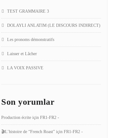
TEST GRAMMAIRE 3
DOLAYLI ANLATIM (LE DISCOURS INDIRECT)
Les pronoms démonstratifs
Laisser et Lâcher
LA VOIX PASSIVE
Son yorumlar
Production écrite
için
FR1-FR2 -
🎬L’histoire de “French Roast”
için
FR1-FR2 -