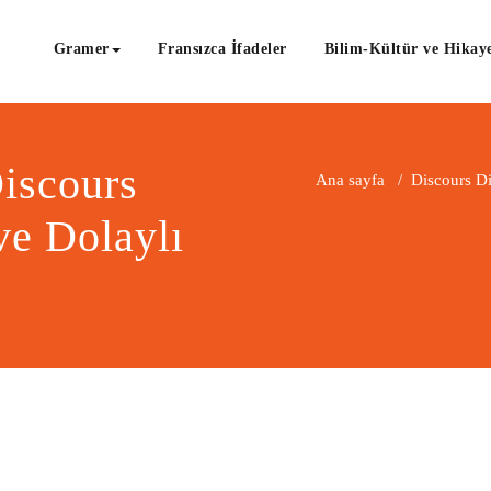
Gramer
Fransızca İfadeler
Bilim-Kültür ve Hikaye
Discours
Ana sayfa
/
Discours Di
ve Dolaylı