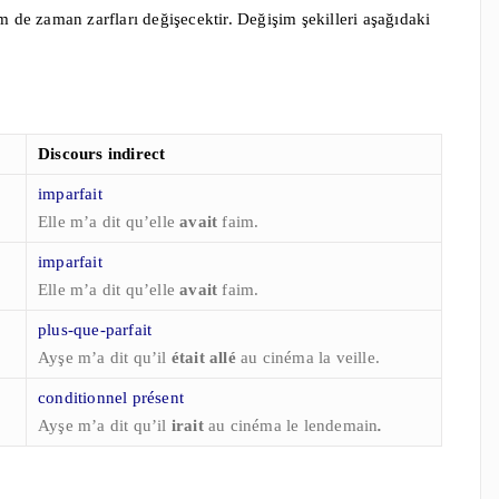
de zaman zarfları değişecektir. Değişim şekilleri aşağıdaki
Discours indirect
imparfait
Elle m’a dit qu’elle
avait
faim.
imparfait
Elle m’a dit qu’elle
avait
faim.
plus-que-parfait
Ayşe m’a dit qu’il
était allé
au cinéma la veille.
conditionnel présent
Ayşe m’a dit qu’il
irait
au cinéma le lendemai
n
.