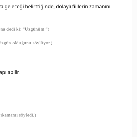
eya geleceği belirttiğinde, dolaylı fiillerin zamanını
Ona dedi ki: “Üzgünüm.”)
a üzgün olduğunu söylüyor.)
yapılabilir.
 yıkamamı söyledi.)