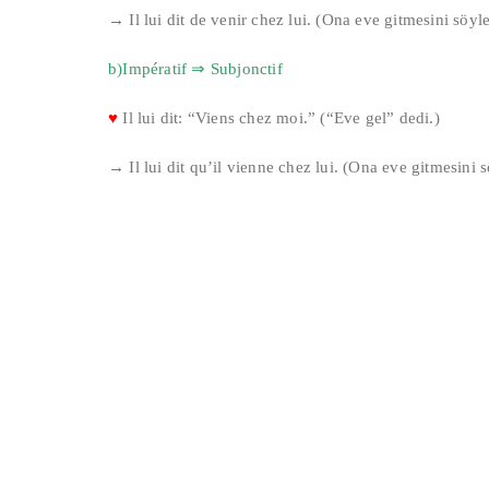
→ Il lui dit de venir chez lui. (Ona eve gitmesini söyle
b)Impératif ⇒ Subjonctif
♥
Il lui dit: “Viens chez moi.” (“Eve gel” dedi.)
→ Il lui dit qu’il vienne chez lui. (Ona eve gitmesini s