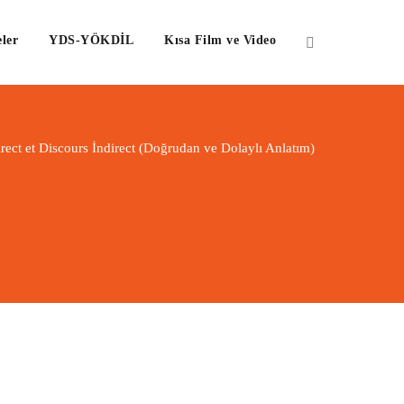
ler
YDS-YÖKDİL
Kısa Film ve Video
rect et Discours İndirect (Doğrudan ve Dolaylı Anlatım)