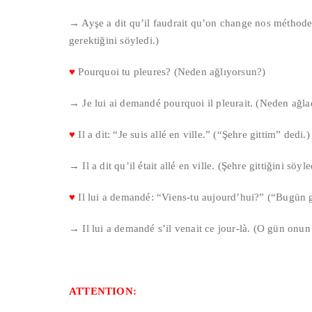
→ Ayşe a dit qu’il faudrait qu’on change nos méthode
gerektiğini söyledi.)
♥
Pourquoi tu pleures? (Neden ağlıyorsun?)
→ Je lui ai demandé pourquoi il pleurait. (Neden ağla
♥
Il a dit: “Je suis allé en ville.” (“Şehre gittim” dedi.)
→ Il a dit qu’il était allé en ville. (Şehre gittiğini söyle
♥
Il lui a demandé: “Viens-tu aujourd’hui?” (“Bugün g
→ Il lui a demandé s’il venait ce jour-là. (O gün onu
ATTENTION: