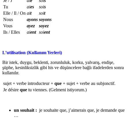
Je / J’
ai
e
soi
s
Tu
ai
es
soi
s
Elle / Il / On
ai
t
soi
t
Nous
ayons
soyons
Vous
ayez
soyez
Ils / Elles
ai
ent
soi
ent
L’utilisation (Kullanım Yerleri)
Bir istek, duygu, beklenti, zorunluluk, korku, yalvarış, endişe,
şüphe, kesinliksizlik gibi his ve düşüncelere bağlı ifadelerden sonra
kullanılır.
sujet + verbe introducteur +
que
+ sujet + verbe au subjonctif.
Je désire
que
tu viennes. (Gelmeni istiyorum.)
un souhait :
je souhaite que, j’aimerais que, je demande que
…