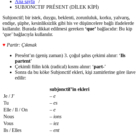
Ana sayfa
/
SUBJONCTIF PRÉSENT (DİLEK KİPİ)
Subjonctif; bir istek, duygu, beklenti, zorunluluk, korku, yalvarış,
endişe, şüphe, kesinliksizlik gibi his ve düşüncelere bağlı ifadelerde
kullanılır. Burada dikkat edilmesi gereken
‘que’
bağlacıdır: Bu kip
‘que’ bağlacıyla kullanılır.
♥
Partir: Çıkmak
Presént’ın (geniş zaman) 3. çoğul şahıs çekimi alınır: ‘
Ils
partent
’
Çekimli fiilin kök (radical) kısmı alınır: ‘
part-
’
Sonra da bu köke Subjonctif ekleri, kişi zamirlerine göre ilave
edilir:
subjonctif’in ekleri
Je / J’
– e
Tu
– es
Elle / Il / On
– e
Nous
– ions
Vous
– iez
Ils / Elles
– ent