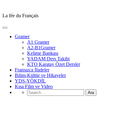
Skip
to
La fée du Français
content
Gramer
A1 Gramer
A2-B1Gramer
Kelime Bankası
YADAM Ders Takibi
KTO Karatay Özet Dersler
Fransızca İfadeler
Bilim-Kültür ve Hikayeler
YDS-YÖKDİL
Kısa Film ve Video