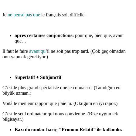
Je
ne pense pas que
le français soit difficile.
après certaines conjonctions:
pour que, bien que, avant
que…
Il faut le faire
avant qu
’il ne soit pas trop tard. (Çok geç olmadan
onu yapmak gerekiyor.)
Superlatif + Subjonctif
C’est le plus grand spécialiste que je connaisse. (Tanıdığım en
büyük uzman.)
Voilà le meilleur rapport que j’aie lu. (Okuğum en iyi rapor.)
C’est le seul ordinateur qui nous convienne. (Bize uygun tek
bilgisayar.)
Bazı durumlar hariç “Pronom Relatif” ile kullanılır.