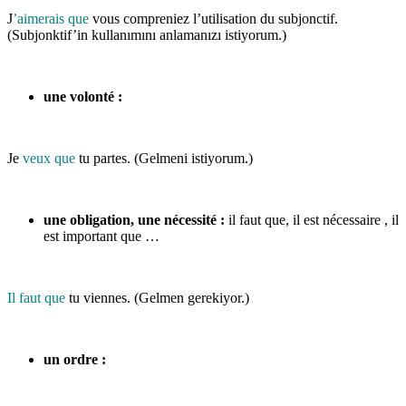
J
’aimerais que
vous compreniez l’utilisation du subjonctif.
(Subjonktif’in kullanımını anlamanızı istiyorum.)
une volonté :
Je
veux que
tu partes. (Gelmeni istiyorum.)
une obligation, une nécessité :
il faut que, il est nécessaire , il
est important que …
Il faut que
tu viennes. (Gelmen gerekiyor.)
un ordre :