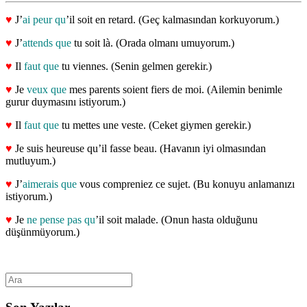
♥
J’
ai peur qu
’il soit en retard. (Geç kalmasından korkuyorum.)
♥
J’
attends que
tu soit là. (Orada olmanı umuyorum.)
♥
Il
faut que
tu viennes. (Senin gelmen gerekir.)
♥
Je
veux que
mes parents soient fiers de moi. (Ailemin benimle
gurur duymasını istiyorum.)
♥
Il
faut que
tu mettes une veste. (Ceket giymen gerekir.)
♥
Je suis heureuse qu’il fasse beau. (Havanın iyi olmasından
mutluyum.)
♥
J’
aimerais que
vous compreniez ce sujet. (Bu konuyu anlamanızı
istiyorum.)
♥
Je
ne pense pas qu
’il soit malade. (Onun hasta olduğunu
düşünmüyorum.)