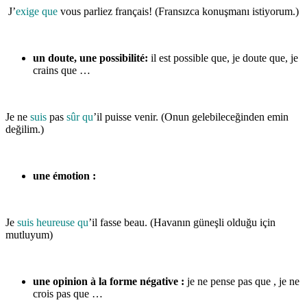
J’
exige que
vous parliez français! (Fransızca konuşmanı istiyorum.)
un doute, une possibilité:
il est possible que, je doute que, je
crains que …
Je ne
suis
pas
sûr qu
’il puisse venir. (Onun gelebileceğinden emin
değilim.)
une émotion :
Je
suis heureuse qu
’il fasse beau. (Havanın güneşli olduğu için
mutluyum)
une opinion à la forme négative :
je ne pense pas que , je ne
crois pas que …