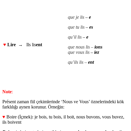
que je lis
–
e
que tu lis
–
es
qu’il lis
–
e
♥
Lire →
Ils lis
ent
que nous lis –
ions
que vous lis
–
iez
qu’ils lis –
ent
Note
:
Présent zaman fiil çekimlerinde ‘Nous ve Vous’ öznelerindeki kök
farklılığı aynen korunur. Örneğin:
♥
Boire (İçmek): je bois, tu bois, il boit, nous buvons, vous buvez,
ils boivent