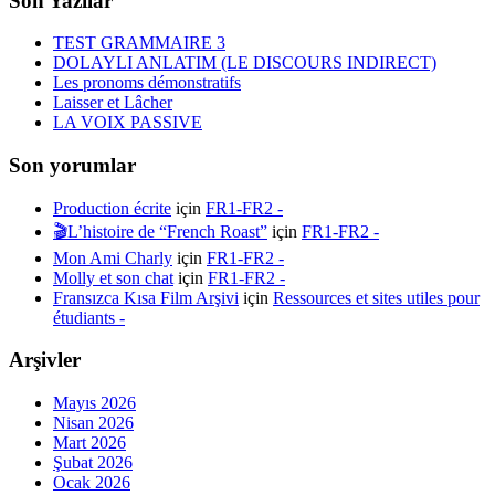
Son Yazılar
TEST GRAMMAIRE 3
DOLAYLI ANLATIM (LE DISCOURS INDIRECT)
Les pronoms démonstratifs
Laisser et Lâcher
LA VOIX PASSIVE
Son yorumlar
Production écrite
için
FR1-FR2 -
🎬L’histoire de “French Roast”
için
FR1-FR2 -
Mon Ami Charly
için
FR1-FR2 -
Molly et son chat
için
FR1-FR2 -
Fransızca Kısa Film Arşivi
için
Ressources et sites utiles pour
étudiants -
Arşivler
Mayıs 2026
Nisan 2026
Mart 2026
Şubat 2026
Ocak 2026