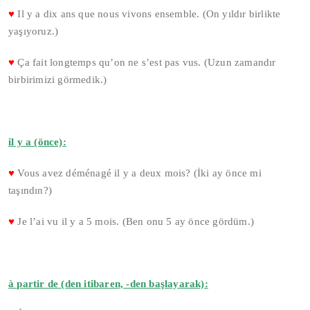
♥
Il y a dix ans que nous vivons ensemble. (On yıldır birlikte
yaşıyoruz.)
♥
Ça fait longtemps qu’on ne s’est pas vus. (Uzun zamandır
birbirimizi görmedik.)
il y a (önce):
♥
Vous avez déménagé il y a deux mois? (İki ay önce mi
taşındın?)
♥
Je l’ai vu il y a 5 mois. (Ben onu 5 ay önce gördüm.)
à partir de (den itibaren, -den başlayarak):