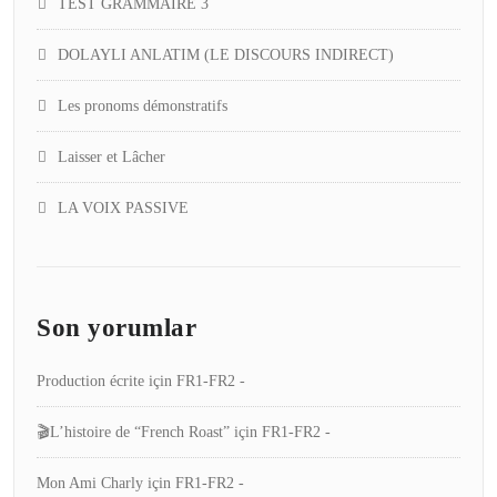
TEST GRAMMAIRE 3
DOLAYLI ANLATIM (LE DISCOURS INDIRECT)
Les pronoms démonstratifs
Laisser et Lâcher
LA VOIX PASSIVE
Son yorumlar
Production écrite
için
FR1-FR2 -
🎬L’histoire de “French Roast”
için
FR1-FR2 -
Mon Ami Charly
için
FR1-FR2 -