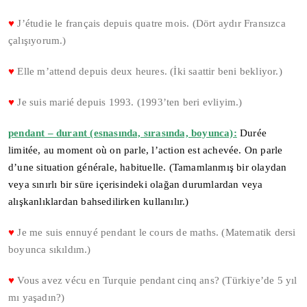
♥
J’étudie le français depuis quatre mois. (Dört aydır Fransızca
çalışıyorum.)
♥
Elle m’attend depuis deux heures. (İki saattir beni bekliyor.)
♥
Je suis marié depuis 1993. (1993’ten beri evliyim.)
pendant – durant (esnasında, sırasında, boyunca):
Durée
limitée, au moment où on parle, l’action est achevée. On parle
d’une situation générale, habituelle. (Tamamlanmış bir olaydan
veya sınırlı bir süre içerisindeki olağan durumlardan veya
alışkanlıklardan bahsedilirken kullanılır.)
♥
Je me suis ennuyé pendant le cours de maths. (Matematik dersi
boyunca sıkıldım.)
♥
Vous avez vécu en Turquie pendant cinq ans? (Türkiye’de 5 yıl
mı yaşadın?)