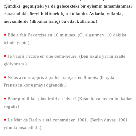
(Şimdiki, geçmişteki ya da gelecekteki bir eylemin tamamlanması
esnasındaki süreyi bildirmek için kullanılır. Aylarda, yıllarda,
mevsimlerde (ilkbahar hariç) bu edat kullanılır.)
♥
Elle a fait l’exercise en 10 minutes. (O, alıştırmayı 10 dakika
içinde yaptı.)
♥
Je vais à l’école en une demi-heure. (Ben okula yarım saatte
gidiyorum.)
♥
Nous avons appris à parler français en 8 mois. (8 ayda
Fransızca konuşmayı öğrendik.)
♥
Pourquoi il fait plus froid en hiver? (Kışın hava neden bu kadar
soğuk?)
♥
Le Mur de Berlin a été construit en 1961. (Berlin duvarı 1961
yılında inşa edildi.)