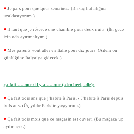
♥
Je pars pour quelques semaines. (Birkaç haftalığına
uzaklaşıyorum.)
♥
ll faut que je réserve une chambre pour deux nuits. (İki gece
için oda ayırtmalıyım.)
♥
Mes parents vont aller en Italie pour dix jours. (Ailem on
günlüğüne İtalya’ya gidecek.)
ça fait …. que / il y a …. que (-den beri, -dir):
♥
Ça fait trois ans que j’habite à Paris.
/
J’habite à Paris depuis
trois ans. (Üç yıldır Paris’te yaşıyorum.)
♥
Ça fait trois mois que ce magasin est ouvert. (Bu mağaza üç
aydır açık.)