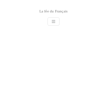
Skip
to
La fée du Français
content