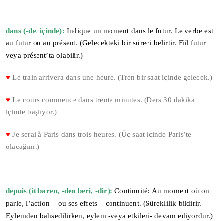
dans (-de, içinde):
Indique un moment dans le futur. Le verbe est
au futur ou au présent. (Gelecekteki bir süreci belirtir. Fiil futur
veya présent’ta olabilir.)
♥
Le train arrivera dans une heure. (Tren bir saat içinde gelecek.)
♥
Le cours commence dans trente minutes. (Ders 30 dakika
içinde başlıyor.)
♥
Je serai à Paris dans trois heures. (Üç saat içinde Paris’te
olacağım.)
depuis (itibaren, -den beri, -dir):
Continuité: Au moment où on
parle, l’action – ou ses effets – continuent. (Süreklilik bildirir.
Eylemden bahsedilirken, eylem -veya etkileri- devam ediyordur.)