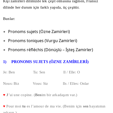
Kişi zamirleri dilimizde tek çeşit olmasına rağmen, Fransız
dilinde her durum için farklı yapıda, üç çeşittir.
Bunlar:
Pronoms sujets (Özne Zamirleri)
Pronoms toniques (Vurgu Zamirleri)
Pronoms réfléchis (Dönüşlü – İşteş Zamirler)
1)
PRONOMS SUJETS (ÖZNE ZAMİRLERİ)
Je: Ben Tu: Sen Il / Elle: O
Nous: Biz Vous: Siz Ils / Elles: Onlar
♥
J
’ai une copine. (
Ben
im bir arkadaşım var.)
♥
Pour moi
tu
es l’amour de ma vie. (Benim için
sen
hayatımın
aşkısın.)