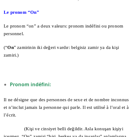
Le pronom “On”
Le pronom “on” a deux valeurs: pronom indéfini ou pronom
personnel.
(“
On
” zamirinin iki değeri vardır: belgisiz zamir ya da kişi
zamiri.)
Pronom indéfini:
Il ne désigne que des personnes de sexe et de nombre inconnus
et n’inclut jamais la personne qui parle. Il est utilisé à l’oral et à
l’écrit.
(Kişi ve cinsiyet belli değildir. Asla konuşan kişiyi
içermez. “On” zamiri “biri, herkes ya da insanlar” anlamlarına