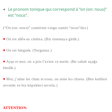
Le pronom tonique qui correspond à “on (on: nous)”
est “nous”.
(“On (on: nous)” zamirinin vurgu zamiri “nous”dur.)
♥
On est allé
s
au cinéma. (Biz sinemaya gittik.)
♥
On est fatigué
s
. (Yorgunuz.)
♥
Ayşe et moi, on a pris l’avion ce matin. (Bu sabah uçağa
bindik.)
♥
Moi, j’aime les chats et nous, on aime les chiens. (Ben kedileri
severim ve biz köpekleri severiz.)
ATTENTION: