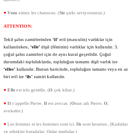
♥
Vous
aimez les chansons. (
Siz
şarkı seviyorsunuz.)
ATTENTION:
Tekil şahıs zamirlerinden
‘il’
eril (masculin) varlıklar için
kullanılırken,
‘elle’
dişil (féminin) varlıklar için kullanılır. 3.
çoğul şahıs zamirleri için de aynı kural geçerlidir. Çoğul
durumdaki topluluklarda, topluluğun tamamı dişil varlık ise
‘elles’
kullanılır. Bunun haricinde, topluluğun tamamı veya en az
biri eril ise
‘ils’
zamiri kullanılır.
♥
Elle
est très gentille. (
O
çok kibar.)
♥
Il
s’appelle Pierre.
Il
est avocat. (
O
nun adı Pierre.
O
,
avukattır.)
♥
Les femmes et les hommes sont ici.
Ils
sont heureux. (Kadınlar
ve erkekler buradalar. Onlar mutlular.)