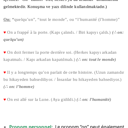
gelmektedir. Konuşma ve yazı dilinde kullanılmaktadır.)
On:
“
quelqu’un”, “tout le monde”, ou “l’humanité (l’homme)”
♥
On a frappé à la porte. (Kapı çalındı. / Biri kapıyı çaldı.)
(
∴
on:
quelqu’un)
♥
On doit fermer la porte derrière soi. (Herkes kapıyı arkadan
kapatmalı. / Kapı arkadan kapatılmalı.)
(
∴
on: tout le monde)
♥
Il y a longtemps qu’on parlait de cette histoire. (Uzun zamandır
bu hikayeden bahsediliyor. / İnsanlar bu hikayeden bahsediyor.)
(
∴
on: l’homme)
♥
On est allé sur la Lune. (Aya gidildi.)
(
∴
on: l’humanité)
Pronom personnel:
Le pronom “on” peut également