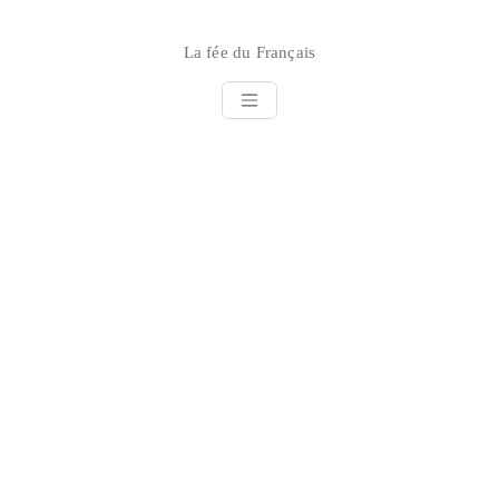
Skip
to
La fée du Français
content