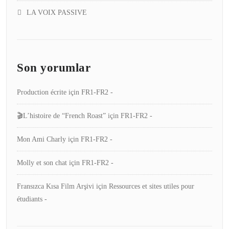
LA VOIX PASSIVE
Son yorumlar
Production écrite
için
FR1-FR2 -
🎬L’histoire de “French Roast”
için
FR1-FR2 -
Mon Ami Charly
için
FR1-FR2 -
Molly et son chat
için
FR1-FR2 -
Fransızca Kısa Film Arşivi
için
Ressources et sites utiles pour
étudiants -