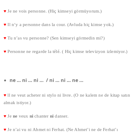
♥
Je ne vois personne. (Hiç kimseyi görmüyorum.)
♥
Il n‘y a personne dans la cour. (Avluda hiç kimse yok.)
♥
Tu n’as vu personne? (Sen kimseyi görmedin mi?)
♥
Personne ne regarde la télé. ( Hiç kimse televizyon izlemiyor.)
ne … ni … ni … / ni … ni … ne …
♥
ll ne veut acheter ni stylo ni livre. (O ne kalem ne de kitap satın
almak istiyor.)
♥
Je
ne
veux
ni
chanter
ni
danser.
♥
Je n’ai vu ni Ahmet ni Ferhat. (Ne Ahmet’i ne de Ferhat’ı