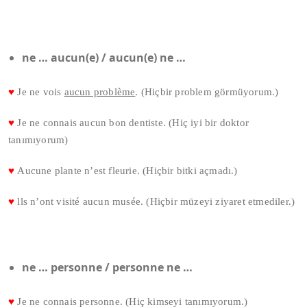
ne … aucun(e) / aucun(e) ne …
♥
Je ne vois
aucun problème
. (Hiçbir problem görmüyorum.)
♥
Je ne connais aucun bon dentiste. (Hiç iyi bir doktor
tanımıyorum)
♥
Aucune plante n’est fleurie. (Hiçbir bitki açmadı.)
♥
lls n’ont visité aucun musée. (Hiçbir müzeyi ziyaret etmediler.)
ne … personne / personne ne …
♥
Je ne connais personne. (Hiç kimseyi tanımıyorum.)