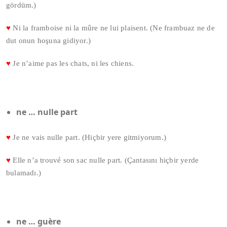
gördüm.)
♥
Ni la framboise ni la mûre ne lui plaisent. (Ne frambuaz ne de
dut onun hoşuna gidiyor.)
♥
Je n’aime pas les chats, ni les chiens.
ne … nulle part
♥
Je ne vais nulle part. (Hiçbir yere gitmiyorum.)
♥
Elle n’a trouvé son sac nulle part. (Çantasını hiçbir yerde
bulamadı.)
ne … guère