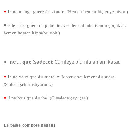
♥
Je ne mange guère de viande. (Hemen hemen hiç et yemiyor.)
♥ Elle n’est guère de patiente avec les enfants. (Onun çoçuklara
hemen hemen hiç sabrı yok.)
ne … que (sadece):
Cümleye olumlu anlam katar.
♥
Je ne veux que du sucre.
=
Je veux seulement du sucre.
(Sadece şeker istiyorum.)
♥
ll ne bois que du thé. (O sadece çay içer.)
Le passé composé négatif