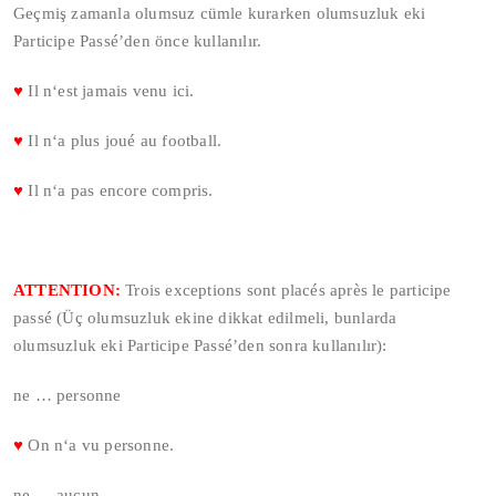
Geçmiş zamanla olumsuz cümle kurarken olumsuzluk eki
Participe Passé’den önce kullanılır.
♥
Il n‘est jamais venu ici.
♥
Il n‘a plus joué au football.
♥
Il n‘a pas encore compris.
ATTENTION:
Trois exceptions sont placés après le participe
passé (Üç olumsuzluk ekine dikkat edilmeli, bunlarda
olumsuzluk eki Participe Passé’den sonra kullanılır):
ne … personne
♥
On n‘a vu personne.
ne … aucun