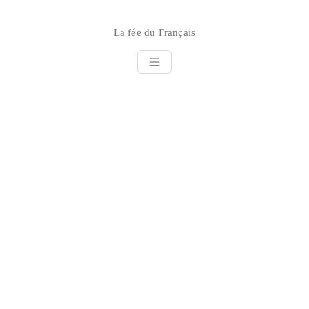
Skip
to
La fée du Français
content