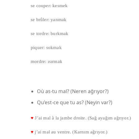
se couper: kesmek
se brûler: yanmak
se tordre: burkmak
piquer: sokmak
mordre: ısırmak
Où as-tu mal? (Neren ağrıyor?)
Qu’est-ce que tu as? (Neyin var?)
♥
J’ai mal à la jambe droite. (Sağ ayağım ağrıyor.)
♥
j’ai mal au ventre. (Karnım ağrıyor.)