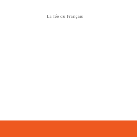
Skip
to
La fée du Français
content