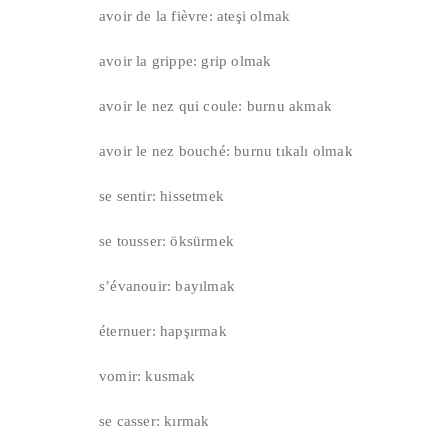
avoir de la fièvre: ateşi olmak
avoir la grippe: grip olmak
avoir le nez qui coule: burnu akmak
avoir le nez bouché: burnu tıkalı olmak
se sentir: hissetmek
se tousser: öksürmek
s’évanouir: bayılmak
éternuer: hapşırmak
vomir: kusmak
se casser: kırmak