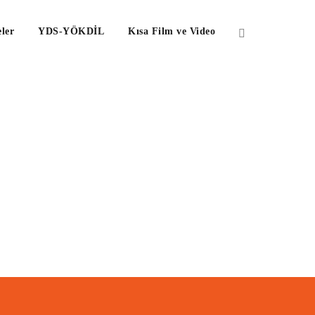
ler
YDS-YÖKDİL
Kısa Film ve Video