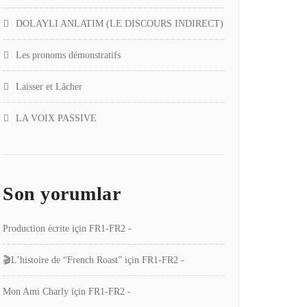
DOLAYLI ANLATIM (LE DISCOURS INDIRECT)
Les pronoms démonstratifs
Laisser et Lâcher
LA VOIX PASSIVE
Son yorumlar
Production écrite
için
FR1-FR2 -
🎬L’histoire de “French Roast”
için
FR1-FR2 -
Mon Ami Charly
için
FR1-FR2 -