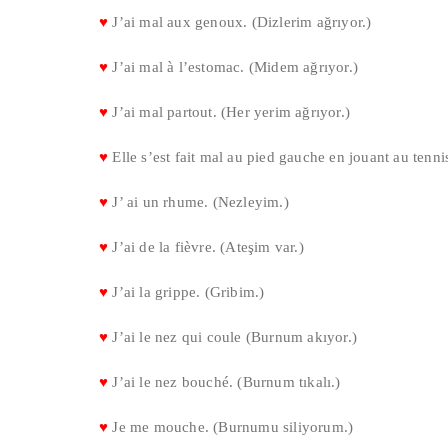
♥
J’ai mal aux genoux. (Dizlerim ağrıyor.)
♥
J’ai mal à l’estomac. (Midem ağrıyor.)
♥
J’ai mal partout. (Her yerim ağrıyor.)
♥
Elle s’est fait mal au pied gauche en jouant au tennis
♥
J’ ai un rhume. (Nezleyim.)
♥
J’ai de la fièvre. (Ateşim var.)
♥
J’ai la grippe. (Gribim.)
♥
J’ai le nez qui coule (Burnum akıyor.)
♥
J’ai le nez bouché. (Burnum tıkalı.)
♥
Je me mouche. (Burnumu siliyorum.)