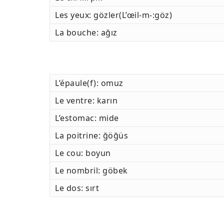
Les yeux: gözler(L’œil-m-:göz)
La bouche: ağız
L’épaule(f): omuz
Le ventre: karın
L’estomac: mide
La poitrine: ğöğüs
Le cou: boyun
Le nombril: göbek
Le dos: sırt