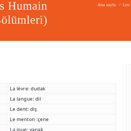
ps Humain
Ana sayfa
/
Les 
ölümleri)
La lèvre: dudak
La langue: dil
Le dent: diş
Le menton :çene
La joue: yanak