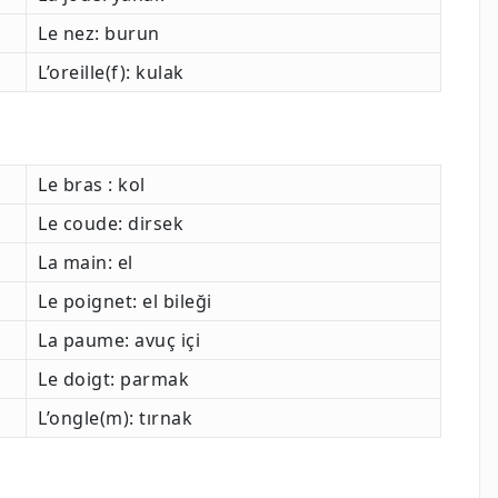
Le nez: burun
L’oreille(f): kulak
Le bras : kol
Le coude: dirsek
La main: el
Le poignet: el bileği
La paume: avuç içi
Le doigt: parmak
L’ongle(m): tırnak