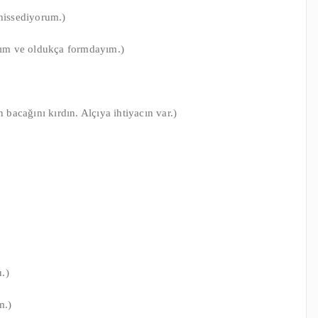
 hissediyorum.)
ıyım ve oldukça formdayım.)
 bacağını kırdın. Alçıya ihtiyacın var.)
u.)
m.)