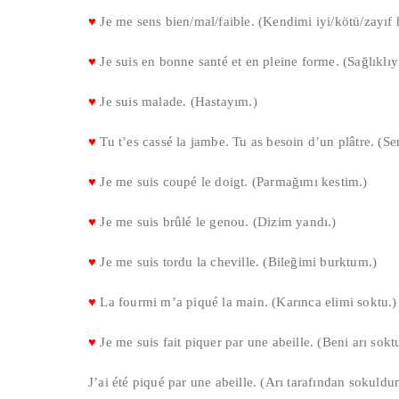
♥
Je me sens bien/mal/faible. (Kendimi iyi/kötü/zayıf
♥
Je suis en bonne santé et en pleine forme. (Sağlıkl
♥
Je suis malade. (Hastayım.)
♥
Tu t’es cassé la jambe. Tu as besoin d’un plâtre. (Sen
♥
Je me suis coupé le doigt. (Parmağımı kestim.)
♥
Je me suis brûlé le genou. (Dizim yandı.)
♥
Je me suis tordu la cheville. (Bileğimi burktum.)
♥
La fourmi m’a piqué la main. (Karınca elimi soktu.)
♥
Je me suis fait piquer par une abeille. (Beni arı sokt
J’ai été piqué par une abeille. (Arı tarafından sokuldu