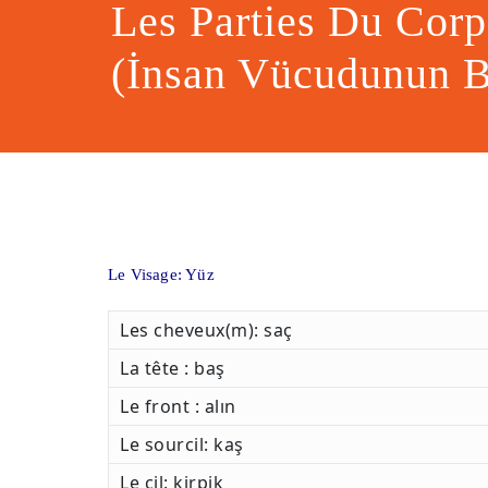
Les Parties Du Cor
(İnsan Vücudunun B
Le Visage: Yüz
Les cheveux(m): saç
La tête : baş
Le front : alın
Le sourcil: kaş
Le cil: kirpik