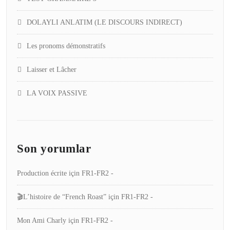
DOLAYLI ANLATIM (LE DISCOURS INDIRECT)
Les pronoms démonstratifs
Laisser et Lâcher
LA VOIX PASSIVE
Son yorumlar
Production écrite
için
FR1-FR2 -
🎬L’histoire de “French Roast”
için
FR1-FR2 -
Mon Ami Charly
için
FR1-FR2 -