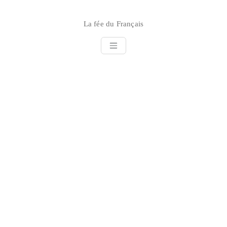
Skip
to
La fée du Français
content