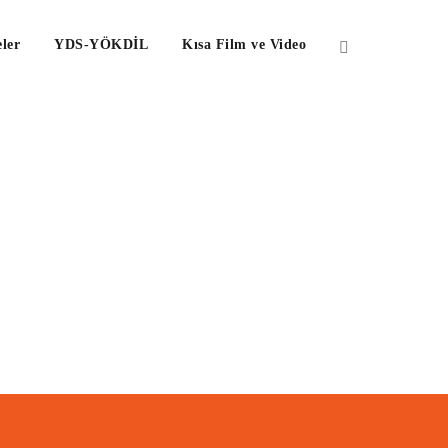
ler
YDS-YÖKDİL
Kısa Film ve Video