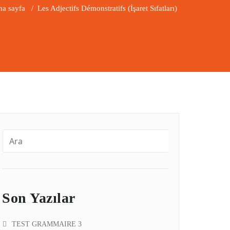
a sayfa
/
Les Adjectifs Démonstratifs (İşaret Sıfatları)
Son Yazılar
TEST GRAMMAIRE 3