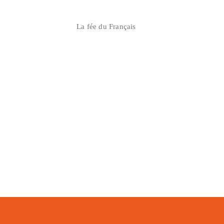
Skip
to
La fée du Français
content