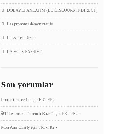
DOLAYLI ANLATIM (LE DISCOURS INDIRECT)
Les pronoms démonstratifs
Laisser et Lâcher
LA VOIX PASSIVE
Son yorumlar
Production écrite
için
FR1-FR2 -
🎬L’histoire de “French Roast”
için
FR1-FR2 -
Mon Ami Charly
için
FR1-FR2 -