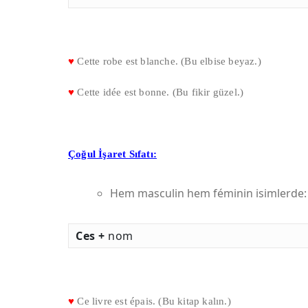
♥
Cette robe est blanche. (Bu elbise beyaz.)
♥
Cette idée est bonne. (Bu fikir güzel.)
Çoğul İşaret Sıfatı:
Hem masculin hem féminin isimlerde:
Ces +
nom
♥
Ce livre est épais. (Bu kitap kalın.)