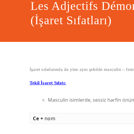
Les Adjectifs Démon
(İşaret Sıfatları)
İşaret sıfatlarında da yine aynı şekilde masculin – fem
Tekil İşaret Sıfatı:
Masculin isimlerde, sessiz harfin önü
Ce +
nom