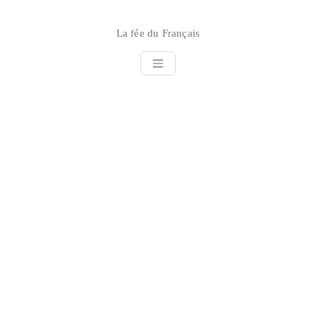
Skip
to
La fée du Français
content