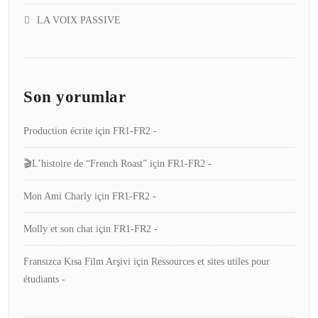
LA VOIX PASSIVE
Son yorumlar
Production écrite
için
FR1-FR2 -
🎬L’histoire de “French Roast”
için
FR1-FR2 -
Mon Ami Charly
için
FR1-FR2 -
Molly et son chat
için
FR1-FR2 -
Fransızca Kısa Film Arşivi
için
Ressources et sites utiles pour
étudiants -