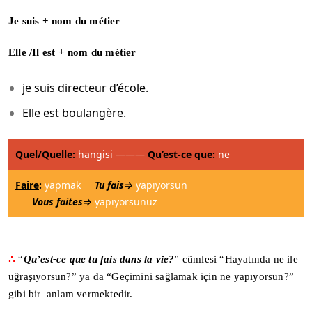
Je suis + nom du métier
Elle /Il est +
nom du métier
je suis directeur d’école.
Elle est boulangère.
Quel/Quelle:
hangisi ———
Qu’est-ce que:
ne
Faire
:
yapmak
Tu fais⇒
yapıyorsun
Vous faites⇒
yapıyorsunuz
∴
“
Qu’est-ce que tu fais dans la vie?
” cümlesi “Hayatında ne ile
uğraşıyorsun?” ya da “Geçimini sağlamak için ne yapıyorsun?”
gibi bir anlam vermektedir.