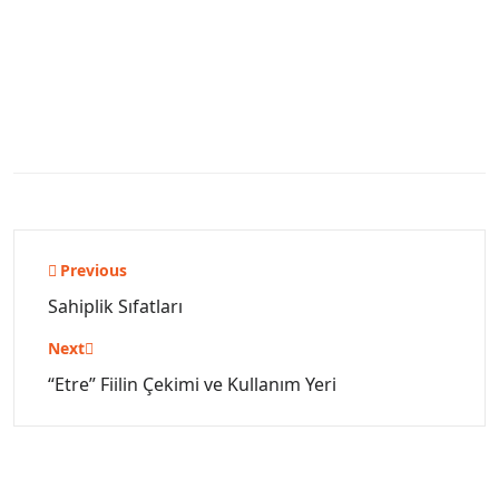
Yazı
Previous
gezinmesi
Sahiplik Sıfatları
Next
“Etre” Fiilin Çekimi ve Kullanım Yeri