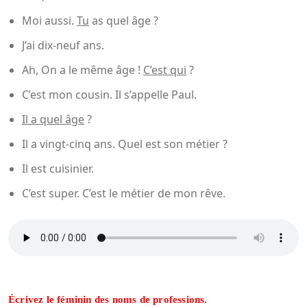
Moi aussi.
Tu
as quel âge ?
J’ai dix-neuf ans.
Ah, On a le même âge !
C’est qui
?
C’est mon cousin. Il s’appelle Paul.
Il a quel âge
?
Il a vingt-cinq ans. Quel est son métier ?
Il est cuisinier.
C’est super. C’est le métier de mon rêve.
Écrivez le féminin des noms de professions.